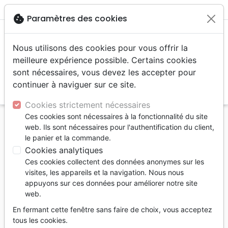
menu
shopping_cart
account_circle
cookie
Paramètres des cookies
Nous utilisons des cookies pour vous offrir la
meilleure expérience possible. Certains cookies
sont nécessaires, vous devez les accepter pour
continuer à naviguer sur ce site.
search
Reche
Cookies strictement nécessaires
Ces cookies sont nécessaires à la fonctionnalité du site
Accueil
Livres
Doctrine
web. Ils sont nécessaires pour l'authentification du client,
Traduire la Bible en actes - Manuel pour un bon
le panier et la commande.
usage de la Bible dans chaque langue et culture
Cookies analytiques
Ces cookies collectent des données anonymes sur les
Traduire la Bible en actes
visites, les appareils et la navigation. Nous nous
Manuel pour un bon usage de la Bible
appuyons sur ces données pour améliorer notre site
web.
dans chaque langue et culture
En fermant cette fenêtre sans faire de choix, vous acceptez
HILL M. & HILL H.
tous les cookies.