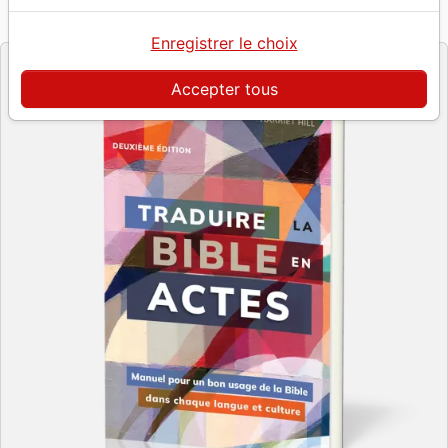
Référence
LGH1069
EAN
9781786410696
Langham
Editeur
Enregistrer le choix
Accepter tous