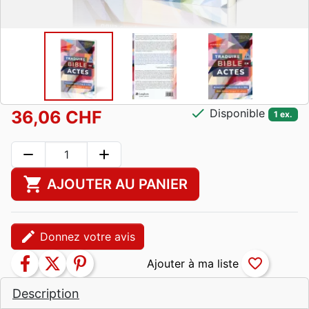
check
Disponible
36,06 CHF
1 ex.
remove
add
shopping_cart
AJOUTER AU PANIER
edit
Donnez votre avis
facebook
twitter
pinterest
favorite_border
Description