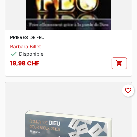
PRIERES DE FEU
Barbara Billet
check
Disponible
19,98 CHF
shopping_cart
Prix
favorite_border