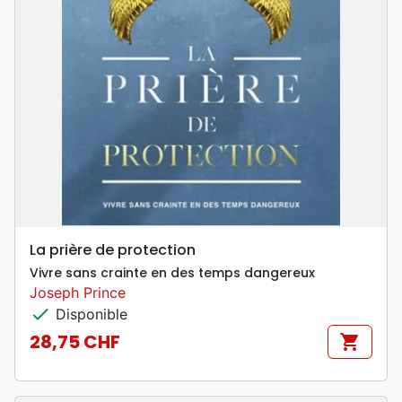
La prière de protection
Vivre sans crainte en des temps dangereux
Joseph Prince
check
Disponible
28,75 CHF
shopping_cart
Prix