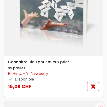
Connaitre Dieu pour mieux prier
99 prières
R. Heitz - Y. Newberry
check
Disponible
16,08 CHF
shopping_cart
Prix