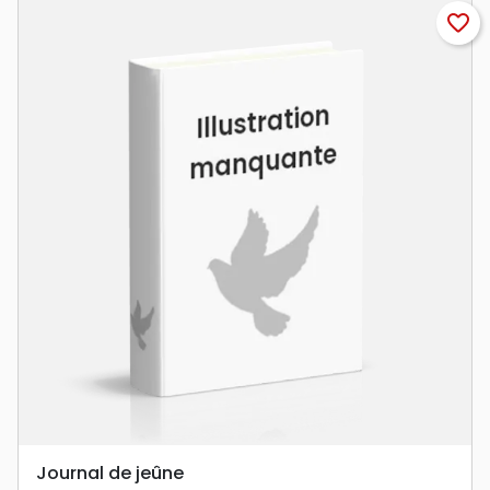
favorite_border
Journal de jeûne