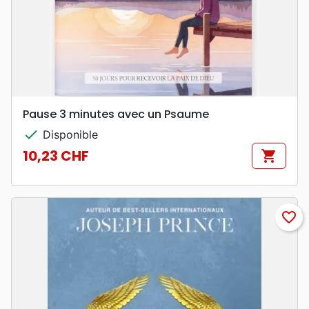
Pause 3 minutes avec un Psaume
check
Disponible
10,23 CHF
shopping_cart
Prix
favorite_border