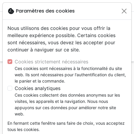
menu
shopping_cart
account_circle
cookie
Paramètres des cookies
Nous utilisons des cookies pour vous offrir la
meilleure expérience possible. Certains cookies
sont nécessaires, vous devez les accepter pour
continuer à naviguer sur ce site.
search
Reche
Cookies strictement nécessaires
Ces cookies sont nécessaires à la fonctionnalité du site
Accueil
Livres
Prière, adoration, louange
web. Ils sont nécessaires pour l'authentification du client,
le panier et la commande.
Prière, adoration, louange
Cookies analytiques
268
produits
Ces cookies collectent des données anonymes sur les
visites, les appareils et la navigation. Nous nous
appuyons sur ces données pour améliorer notre site
tune
Filtrer
web.
En fermant cette fenêtre sans faire de choix, vous acceptez
tous les cookies.