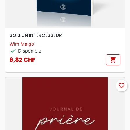
SOIS UN INTERCESSEUR
Wim Malgo
check
Disponible
6,82 CHF
shopping_cart
Prix
favorite_border