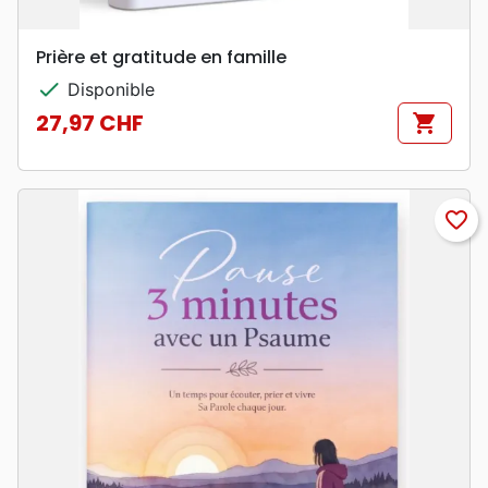
Prière et gratitude en famille
check
Disponible
27,97 CHF
shopping_cart
Prix
favorite_border