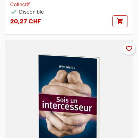
Collectif
check
Disponible
20,27 CHF
shopping_cart
Prix
favorite_border