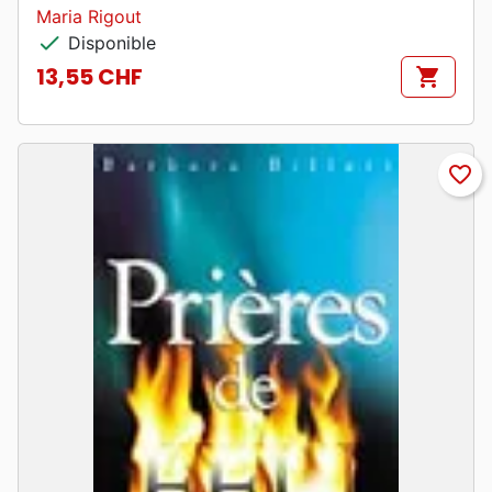
Maria Rigout
check
Disponible
13,55 CHF
shopping_cart
Prix
favorite_border