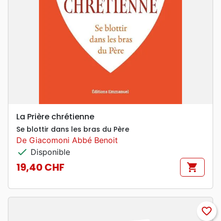
La Prière chrétienne
Se blottir dans les bras du Père
De Giacomoni Abbé Benoit
check
Disponible
19,40 CHF
shopping_cart
Prix
favorite_border