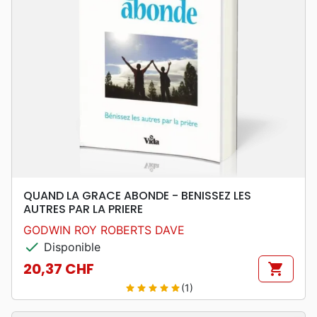
QUAND LA GRACE ABONDE - BENISSEZ LES
AUTRES PAR LA PRIERE
GODWIN ROY ROBERTS DAVE
check
Disponible
20,37 CHF
shopping_cart
Prix
(1)
star
star
star
star
star