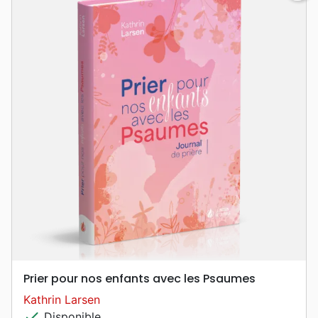
Prier pour nos enfants avec les Psaumes
Kathrin Larsen
check
Disponible