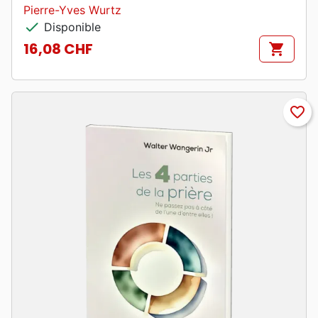
Pierre-Yves Wurtz
check
Disponible
16,08 CHF
shopping_cart
Prix
favorite_border