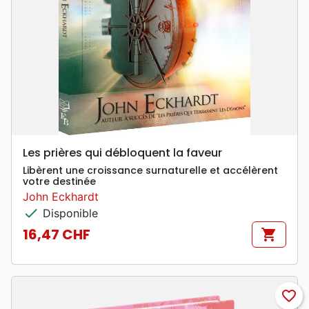
Les prières qui débloquent la faveur
Libèrent une croissance surnaturelle et accélèrent
votre destinée
John Eckhardt
check
Disponible
16,47 CHF
shopping_cart
Prix
favorite_border