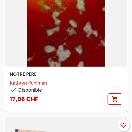
NOTRE PERE
Kathryn Kuhlman
check
Disponible
17,06 CHF
shopping_cart
Prix
favorite_border