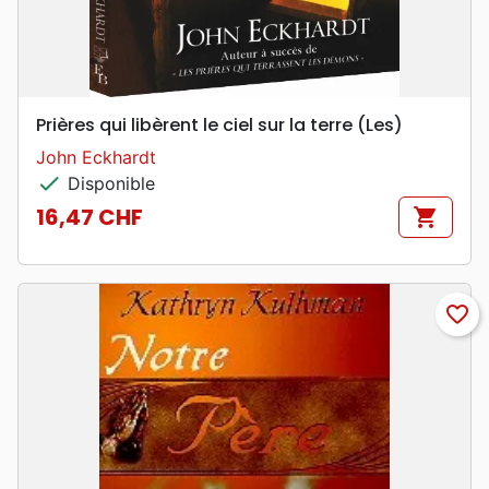
Prières qui libèrent le ciel sur la terre (Les)
John Eckhardt
check
Disponible
16,47 CHF
shopping_cart
Prix
favorite_border