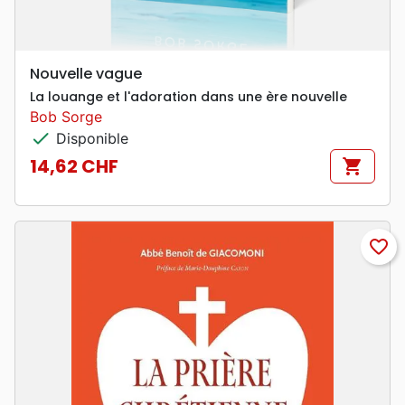
Nouvelle vague
La louange et l'adoration dans une ère nouvelle
Bob Sorge
check
Disponible
14,62 CHF
shopping_cart
Prix
favorite_border