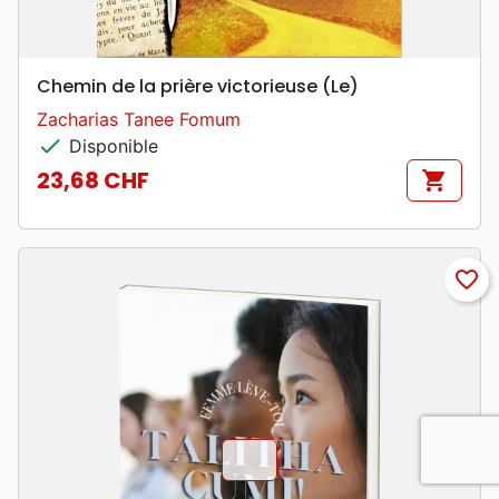
Chemin de la prière victorieuse (Le)
Zacharias Tanee Fomum
check
Disponible
23,68 CHF
shopping_cart
Prix
favorite_border
chevron_u