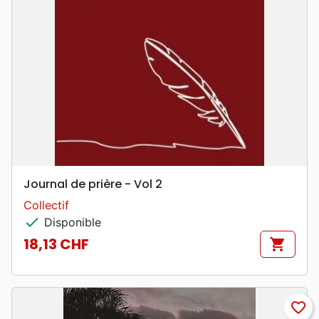
Journal de prière - Vol 2
Collectif
check
Disponible
18,13 CHF
shopping_cart
Prix
favorite_border