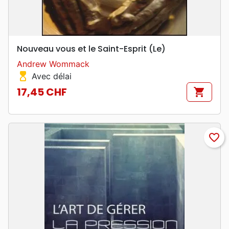
Nouveau vous et le Saint-Esprit (Le)
Andrew Wommack
hourglass_top
Avec délai
17,45 CHF
shopping_cart
Prix
favorite_border