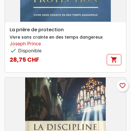
La prière de protection
Vivre sans crainte en des temps dangereux
Joseph Prince
check
Disponible
28,75 CHF
shopping_cart
Prix
favorite_border