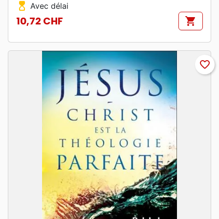
hourglass_top
Avec délai
10,72 CHF
shopping_cart
Prix
favorite_border