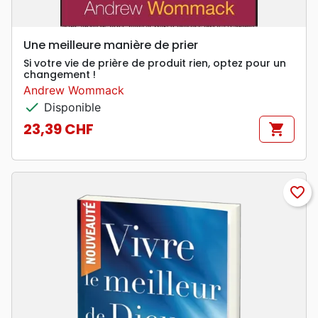
Une meilleure manière de prier
Si votre vie de prière de produit rien, optez pour un
changement !
Andrew Wommack
check
Disponible
23,39 CHF
shopping_cart
Prix
favorite_border