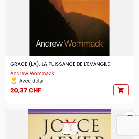
GRACE (LA). LA PUISSANCE DE L'EVANGILE
Andrew Wommack
hourglass_top
Avec délai
20,37 CHF
shopping_cart
Prix
favorite_border
chevron_u