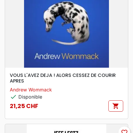
VOUS L'AVEZ DEJA ! ALORS CESSEZ DE COURIR
APRES
Andrew Wommack
check
Disponible
21,25 CHF
shopping_cart
Prix
favorite_border