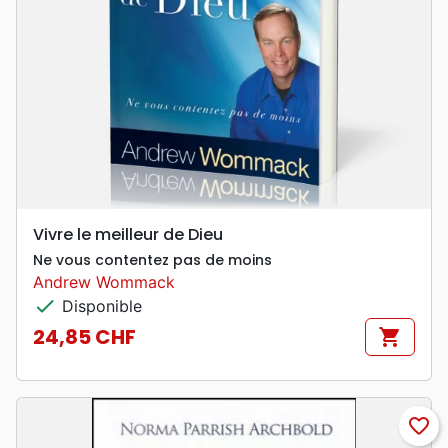
Vivre le meilleur de Dieu
Ne vous contentez pas de moins
Andrew Wommack
check
Disponible
24,85 CHF
shopping_cart
Prix
favorite_border