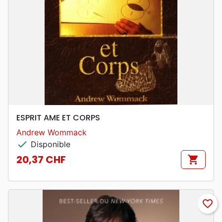
ESPRIT AME ET CORPS
Andrew Wommack
check
Disponible
20,37 CHF
shopping_cart
Prix
favorite_border