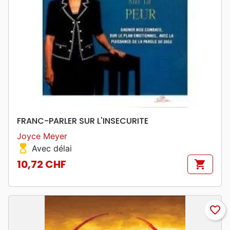
FRANC-PARLER SUR L'INSECURITE
Joyce Meyer
hourglass_top
Avec délai
10,72 CHF
shopping_cart
Prix
favorite_border