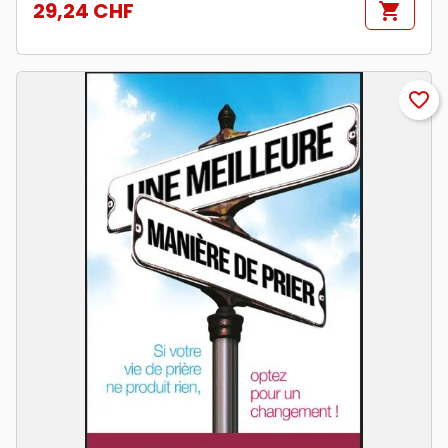
29,24 CHF
shopping_cart
Prix
favorite_border