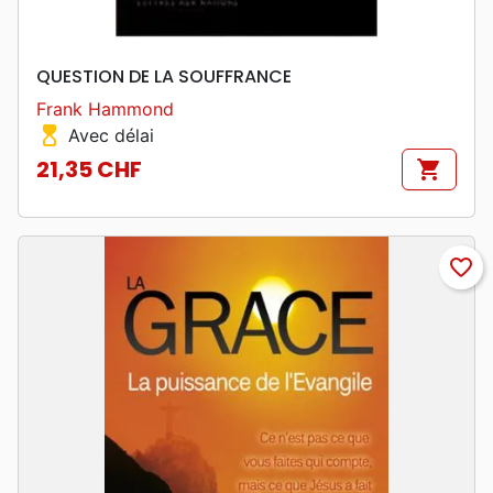
QUESTION DE LA SOUFFRANCE
Frank Hammond
hourglass_top
Avec délai
21,35 CHF
shopping_cart
Prix
favorite_border