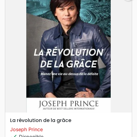
La révolution de la grâce
Joseph Prince
check
Disponible