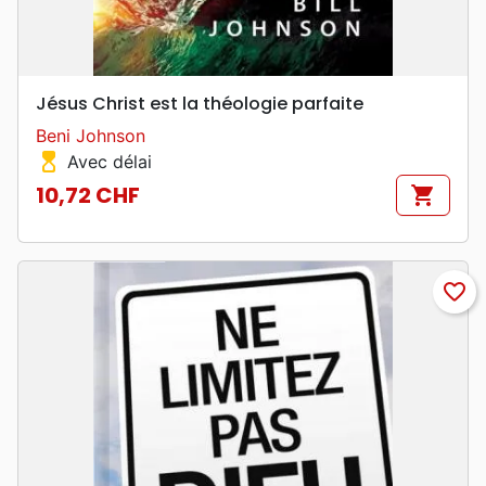
Jésus Christ est la théologie parfaite
Beni Johnson
hourglass_top
Avec délai
10,72 CHF
shopping_cart
Prix
favorite_border