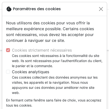
menu
shopping_cart
account_circle
cookie
Paramètres des cookies
Nous utilisons des cookies pour vous offrir la
meilleure expérience possible. Certains cookies
sont nécessaires, vous devez les accepter pour
continuer à naviguer sur ce site.
search
Reche
Cookies strictement nécessaires
Ces cookies sont nécessaires à la fonctionnalité du site
Accueil
Editeurs
Lettres aux Nations
web. Ils sont nécessaires pour l'authentification du client,
le panier et la commande.
Lettres aux Nations
Cookies analytiques
Liste des produits de l'éditeur
Ces cookies collectent des données anonymes sur les
visites, les appareils et la navigation. Nous nous
tune
Filtrer
appuyons sur ces données pour améliorer notre site
web.
Edification
Guérison,
Personne,
En fermant cette fenêtre sans faire de choix, vous acceptez
relation d'aide
santé
tous les cookies.