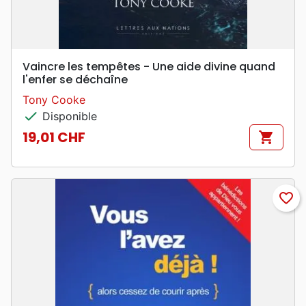
Vaincre les tempêtes - Une aide divine quand
l'enfer se déchaîne
Tony Cooke
check
Disponible
19,01 CHF
shopping_cart
Prix
favorite_border