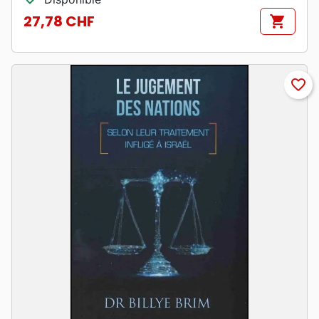
27,78 CHF
shopping_cart
Prix
favorite_border