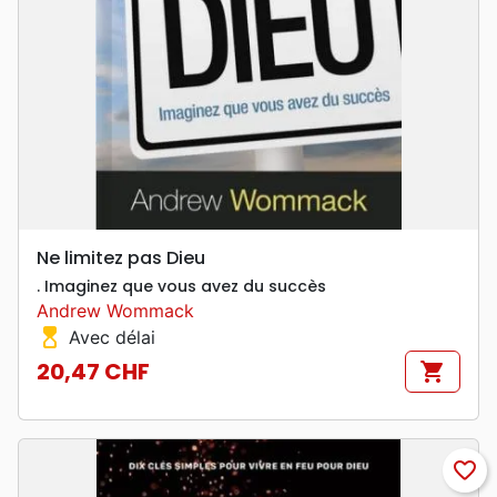
Ne limitez pas Dieu
. Imaginez que vous avez du succès
Andrew Wommack
hourglass_top
Avec délai
20,47 CHF
shopping_cart
Prix
favorite_border