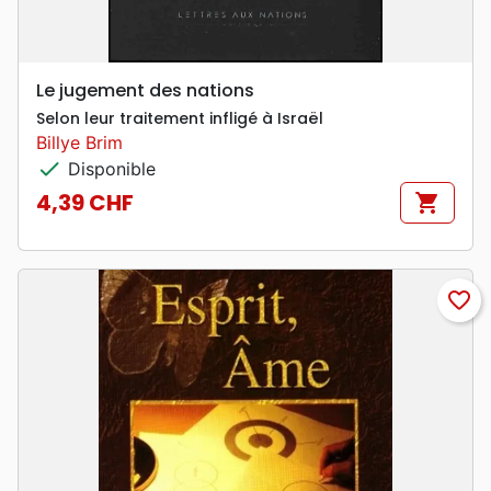
Le jugement des nations
Selon leur traitement infligé à Israël
Billye Brim
check
Disponible
4,39 CHF
shopping_cart
Prix
favorite_border