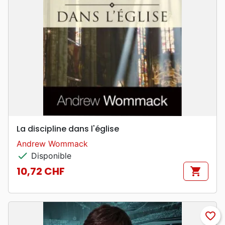
La discipline dans l'église
Andrew Wommack
check
Disponible
10,72 CHF
shopping_cart
Prix
favorite_border