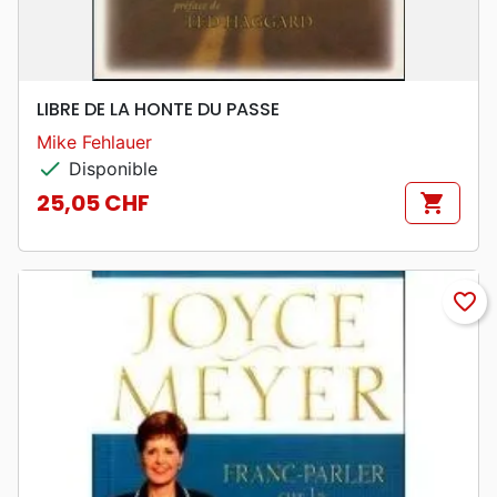
LIBRE DE LA HONTE DU PASSE
Mike Fehlauer
check
Disponible
25,05 CHF
shopping_cart
Prix
favorite_border