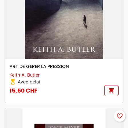
ART DE GERER LA PRESSION
Keith A. Butler
hourglass_top
Avec délai
15,50 CHF
shopping_cart
Prix
favorite_border