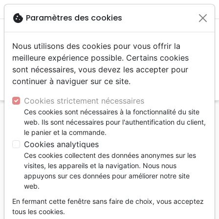
menu
shopping_cart
account_circle
cookie
Paramètres des cookies
Nous utilisons des cookies pour vous offrir la
meilleure expérience possible. Certains cookies
sont nécessaires, vous devez les accepter pour
continuer à naviguer sur ce site.
search
Reche
Cookies strictement nécessaires
Ces cookies sont nécessaires à la fonctionnalité du site
Accueil
Jeunesse
CD Jeunesse
web. Ils sont nécessaires pour l'authentification du client,
le panier et la commande.
CD Jeunesse
Cookies analytiques
35
produits
Ces cookies collectent des données anonymes sur les
visites, les appareils et la navigation. Nous nous
appuyons sur ces données pour améliorer notre site
tune
Filtrer
web.
En fermant cette fenêtre sans faire de choix, vous acceptez
Jeunesse
tous les cookies.