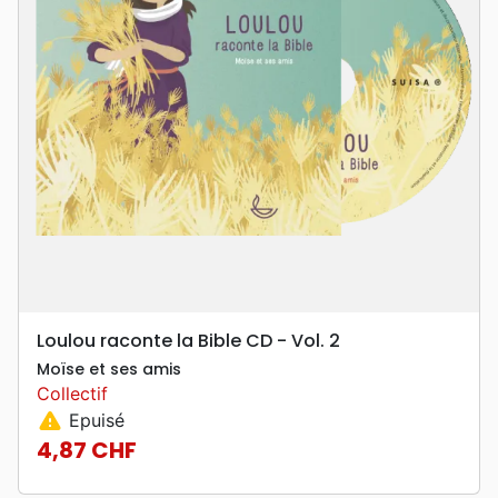
Loulou raconte la Bible CD - Vol. 2
Moïse et ses amis
Collectif
warning
Epuisé
4,87 CHF
Prix