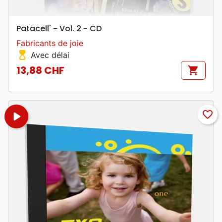
Patacell' - Vol. 2 - CD
Fabricants de joie
hourglass_top
Avec délai
13,88 CHF
shopping_cart
Prix
play_arrow
favorite_border