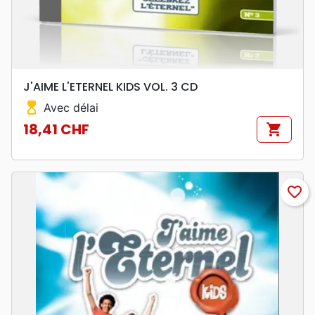
J'AIME L'ETERNEL KIDS VOL. 3 CD
hourglass_top
Avec délai
18,41 CHF
shopping_cart
Prix
favorite_border