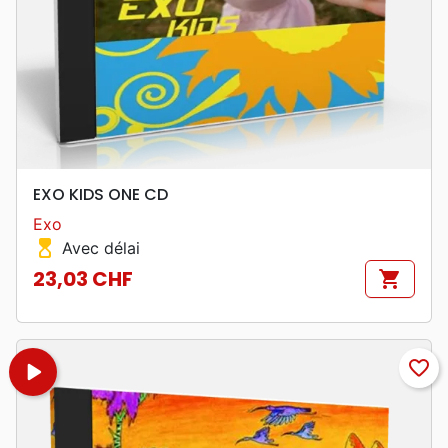
EXO KIDS ONE CD
Exo
hourglass_top
Avec délai
23,03 CHF
shopping_cart
Prix
play_arrow
favorite_border