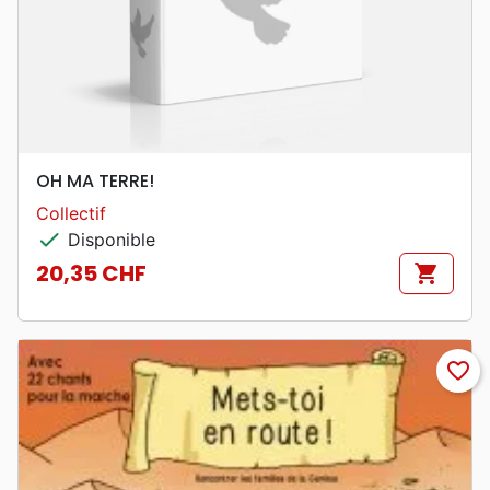
OH MA TERRE!
Collectif
check
Disponible
20,35 CHF
shopping_cart
Prix
favorite_border