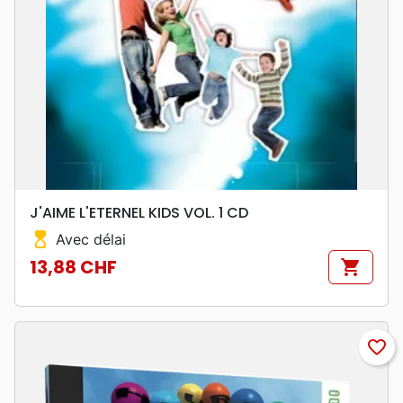
J'AIME L'ETERNEL KIDS VOL. 1 CD
hourglass_top
Avec délai
13,88 CHF
shopping_cart
Prix
favorite_border