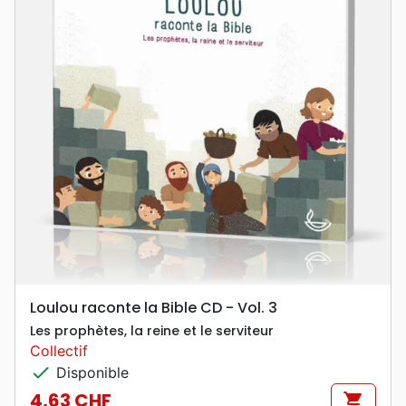
Loulou raconte la Bible CD - Vol. 3
Les prophètes, la reine et le serviteur
Collectif
check
Disponible
4,63 CHF
shopping_cart