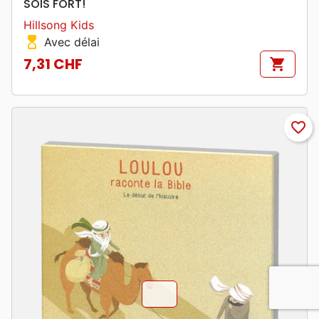
SOIS FORT!
Hillsong Kids
hourglass_top
Avec délai
7,31 CHF
shopping_cart
Prix
favorite_border
chevron_u