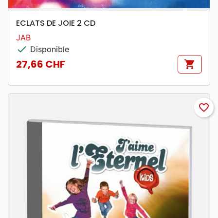
ECLATS DE JOIE 2 CD
JAB
check
Disponible
27,66 CHF
shopping_cart
Prix
favorite_border