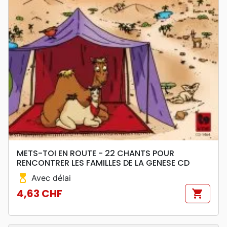
METS-TOI EN ROUTE - 22 CHANTS POUR
RENCONTRER LES FAMILLES DE LA GENESE CD
hourglass_top
Avec délai
4,63 CHF
shopping_cart
Prix