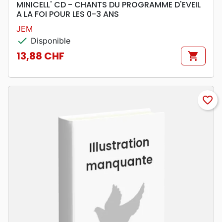
MINICELL' CD - CHANTS DU PROGRAMME D'EVEIL
A LA FOI POUR LES 0-3 ANS
JEM
check
Disponible
13,88 CHF
shopping_cart
Prix
favorite_border