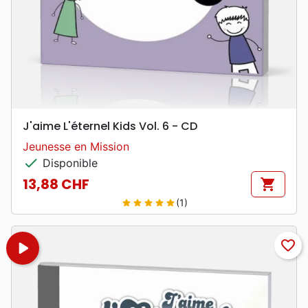
J'aime L'éternel Kids Vol. 6 - CD
Jeunesse en Mission
check
Disponible
13,88 CHF
shopping_cart
Prix
(1)
star
star
star
star
star
play_arrow
favorite_border