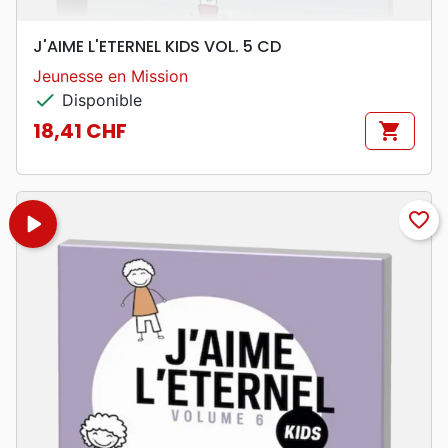
J'AIME L'ETERNEL KIDS VOL. 5 CD
Jeunesse en Mission
check
Disponible
18,41 CHF
shopping_cart
Prix
play_arrow
favorite_border