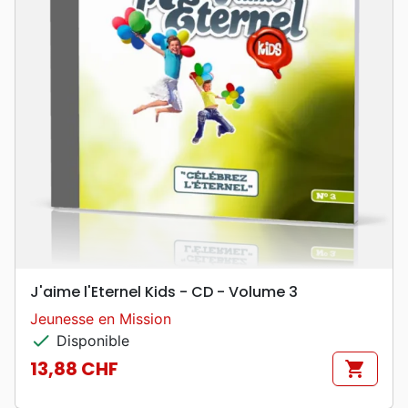
J'aime l'Eternel Kids - CD - Volume 3
Jeunesse en Mission
check
Disponible
13,88 CHF
shopping_cart
Prix