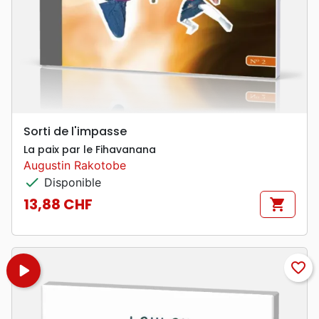
Sorti de l'impasse
La paix par le Fihavanana
Augustin Rakotobe
check
Disponible
13,88 CHF
shopping_cart
Prix
play_arrow
favorite_border