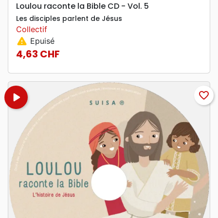
Loulou raconte la Bible CD - Vol. 5
Les disciples parlent de Jésus
Collectif
warning
Epuisé
4,63 CHF
Prix
play_arrow
favorite_border