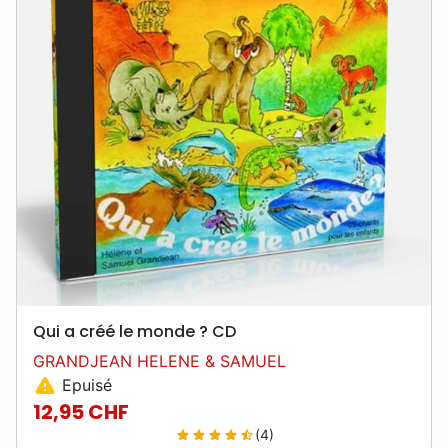
Qui a créé le monde ? CD
GRANDJEAN HELENE & SAMUEL
warning
Epuisé
12,95 CHF
Prix
(4)
star
star
star
star
star_half