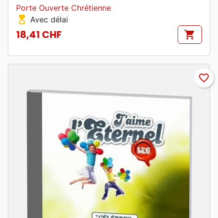
Porte Ouverte Chrétienne
hourglass_top
Avec délai
18,41 CHF
shopping_cart
Prix
favorite_border