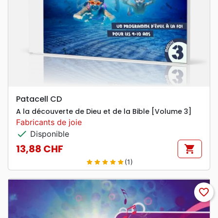
Patacell CD
A la découverte de Dieu et de la Bible [Volume 3]
Fabricants de joie
check
Disponible
13,88 CHF
shopping_cart
Prix
(1)
star
star
star
star
star
favorite_border