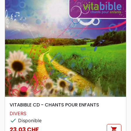
VITABIBLE CD - CHANTS POUR ENFANTS
DIVERS
check
Disponible
23,03 CHF
shopping_cart