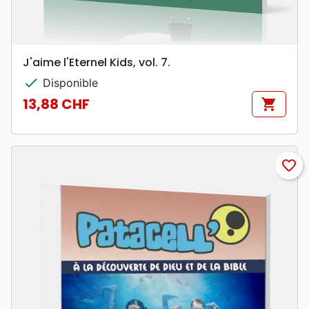
J'aime l'Eternel Kids, vol. 7.
check
Disponible
13,88 CHF
shopping_cart
Prix
favorite_border