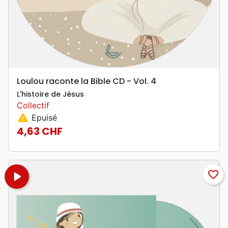
Loulou raconte la Bible CD - Vol. 4
L'histoire de Jésus
Collectif
warning
Epuisé
4,63 CHF
Prix
play_arrow
favorite_border