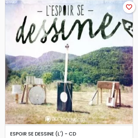
favorite_border
ESPOIR SE DESSINE (L') - CD