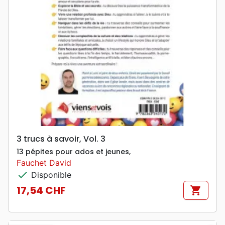
3 trucs à savoir, Vol. 3
13 pépites pour ados et jeunes,
Fauchet David
check
Disponible
17,54 CHF
shopping_cart
Prix