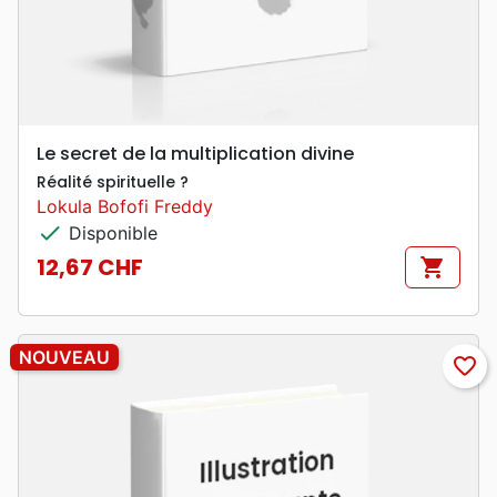
Le secret de la multiplication divine
Réalité spirituelle ?
Lokula Bofofi Freddy
check
Disponible
12,67 CHF
shopping_cart
Prix
NOUVEAU
favorite_border