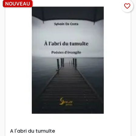
NOUVEAU
favorite_border
A l'abri du tumulte