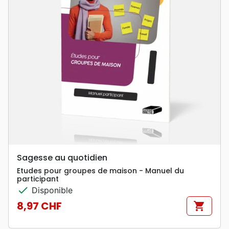
Sagesse au quotidien
Etudes pour groupes de maison - Manuel du
participant
check
Disponible
8,97 CHF
shopping_cart
Prix