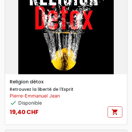
Religion détox
Retrouvez la liberté de l'Esprit
Pierre-Emmanuel Jean
check
Disponible
19,40 CHF
shopping_cart
Prix