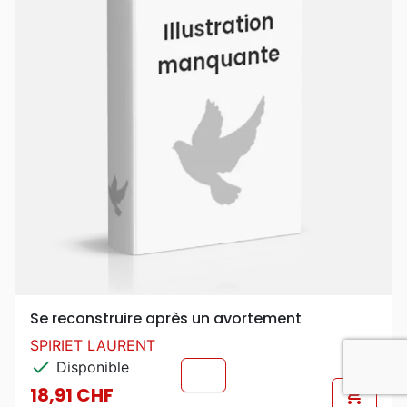
Se reconstruire après un avortement
SPIRIET LAURENT
check
Disponible
chevron_u
18,91 CHF
shopping_cart
Prix