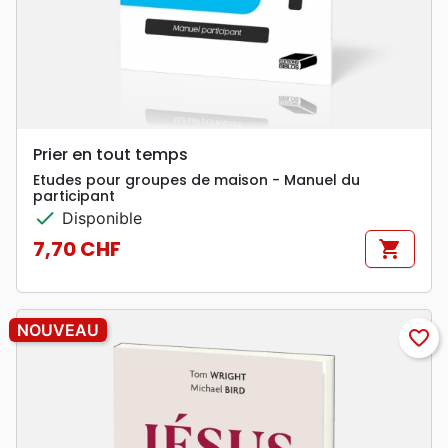
Prier en tout temps
Etudes pour groupes de maison - Manuel du
participant
check
Disponible
7,70 CHF
shopping_cart
Prix
NOUVEAU
favorite_border