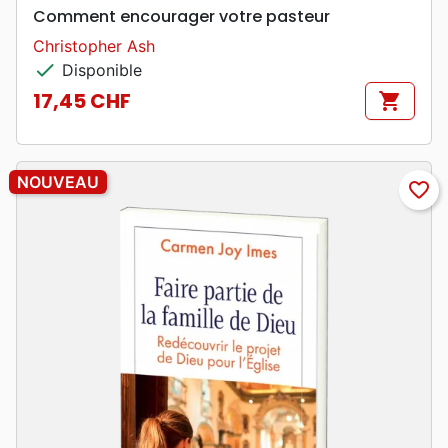
Comment encourager votre pasteur
Christopher Ash
check
Disponible
17,45 CHF
shopping_cart
Prix
NOUVEAU
favorite_border