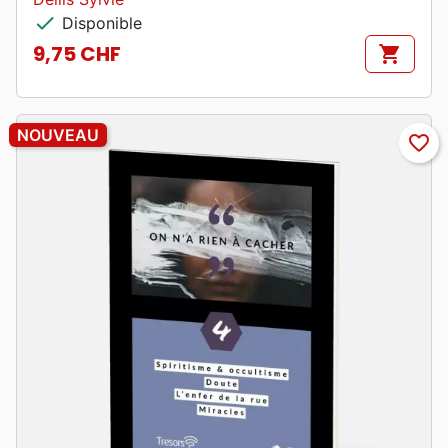
check
Disponible
9,75 CHF
shopping_cart
Prix
NOUVEAU
favorite_border