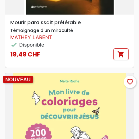
Mourir paraissait préférable
Témoignage d'un miraculté
MATHEY LARENT
check
Disponible
19,49 CHF
shopping_cart
Prix
NOUVEAU
favorite_border