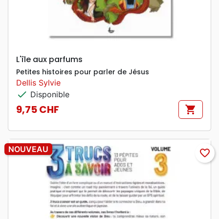
L'île aux parfums
Petites histoires pour parler de Jésus
Dellis Sylvie
check
Disponible
9,75 CHF
shopping_cart
Prix
NOUVEAU
favorite_border