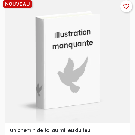
NOUVEAU
favorite_border
Un chemin de foi au milieu du feu