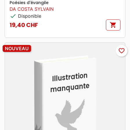
Poésies d'évangile
DA COSTA SYLVAIN
check
Disponible
19,40 CHF
shopping_cart
Prix
NOUVEAU
favorite_border