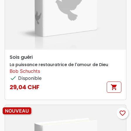
Sois guéri
La puissance restauratrice de l'amour de Dieu
Bob Schuchts
check
Disponible
29,04 CHF
shopping_cart
Prix
NOUVEAU
favorite_border