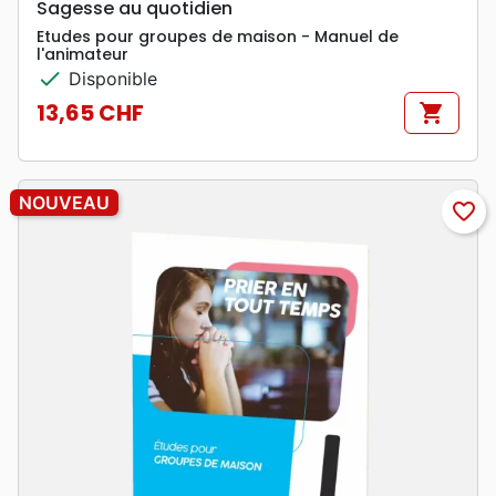
Sagesse au quotidien
Etudes pour groupes de maison - Manuel de
l'animateur
check
Disponible
13,65 CHF
shopping_cart
Prix
NOUVEAU
favorite_border