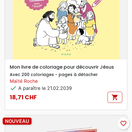
Mon livre de coloriage pour découvrir Jésus
Avec 200 coloriages - pages à détacher
Maïté Roche
check
A paraître le 21.02.2039
18,71 CHF
shopping_cart
Prix
NOUVEAU
favorite_border