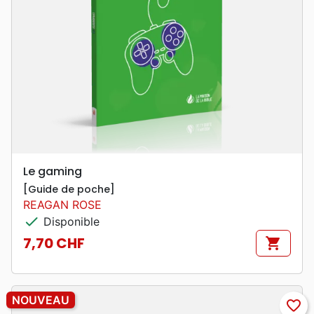
Le gaming
[Guide de poche]
REAGAN ROSE
check
Disponible
7,70 CHF
shopping_cart
Prix
NOUVEAU
favorite_border