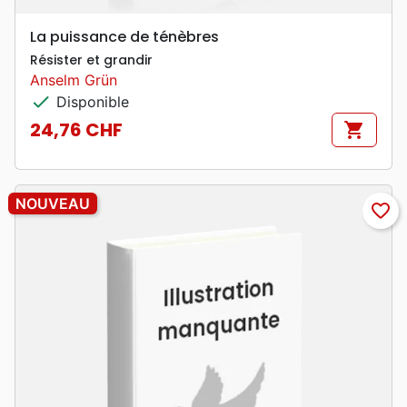
La puissance de ténèbres
Résister et grandir
Anselm Grün
check
Disponible
24,76 CHF
shopping_cart
Prix
NOUVEAU
favorite_border