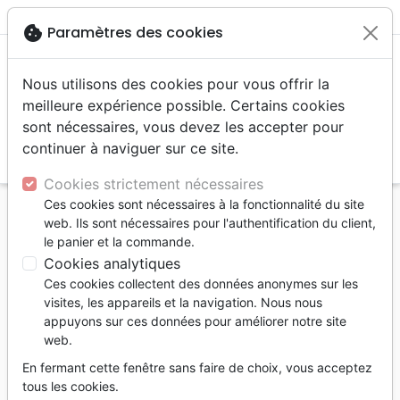
menu
shopping_cart
account_circle
cookie
Paramètres des cookies
Nous utilisons des cookies pour vous offrir la
meilleure expérience possible. Certains cookies
sont nécessaires, vous devez les accepter pour
continuer à naviguer sur ce site.
search
Reche
Cookies strictement nécessaires
Ces cookies sont nécessaires à la fonctionnalité du site
Accueil
Nouveaux produits
web. Ils sont nécessaires pour l'authentification du client,
le panier et la commande.
Nouveaux produits
34
produits
Cookies analytiques
Ces cookies collectent des données anonymes sur les
tune
Filtrer
visites, les appareils et la navigation. Nous nous
appuyons sur ces données pour améliorer notre site
Edification
Ethique, société,
Eglise
web.
politique
En fermant cette fenêtre sans faire de choix, vous acceptez
tous les cookies.