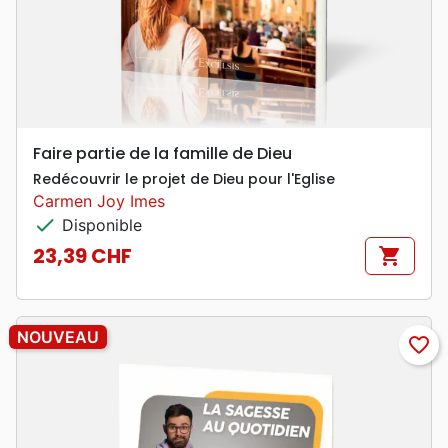
Faire partie de la famille de Dieu
Redécouvrir le projet de Dieu pour l'Eglise
Carmen Joy Imes
check
Disponible
23,39 CHF
shopping_cart
Prix
NOUVEAU
favorite_border