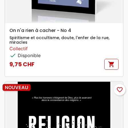
On n'a rien à cacher - No 4
Spiritisme et occultisme, doute, l'enfer de la rue,
miracles
Collectif
check
Disponible
9,75 CHF
shopping_cart
Prix
NOUVEAU
favorite_border