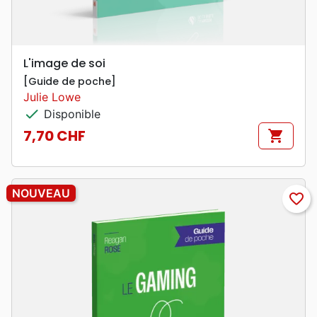
L'image de soi
[Guide de poche]
Julie Lowe
check
Disponible
7,70 CHF
shopping_cart
Prix
NOUVEAU
favorite_border