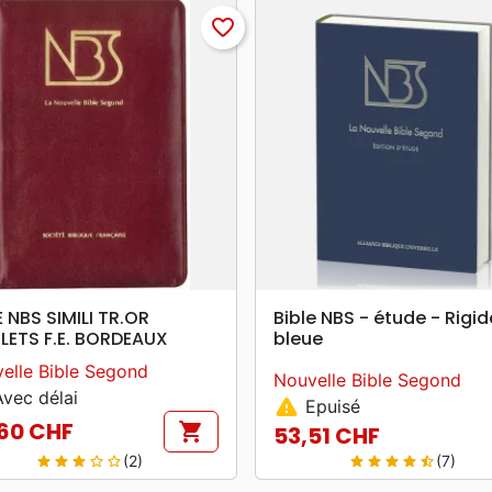
favorite_border
search
search
APERÇU RAPIDE
APERÇU RAPIDE
E NBS SIMILI TR.OR
Bible NBS - étude - Rigid
ETS F.E. BORDEAUX
bleue
elle Bible Segond
Nouvelle Bible Segond
vec délai
warning
Epuisé
60 CHF
shopping_cart
53,51 CHF
Prix
(2)
(7)
star
star
star
star_border
star_border
star
star
star
star
star_half