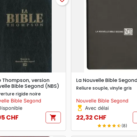
search
search
APERÇU RAPIDE
APERÇU RAPIDE
e Thompson, version
La Nouvelle Bible Segon
elle Bible Segond (NBS)
Reliure souple, vinyle gris
erture rigide noire
elle Bible Segond
Nouvelle Bible Segond
hourglass_top
isponible
Avec délai
95 CHF
22,32 CHF
shopping_cart
Prix
(8)
star
star
star
star
star_half