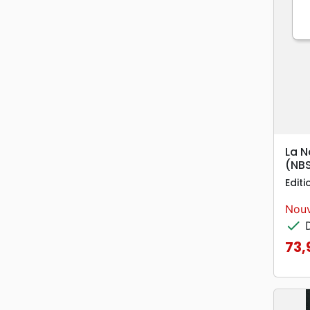
La N
(NB
Editi
Nouv
check
D
73,
Prix