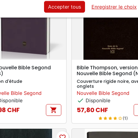
Accepter tous
Enregistrer le choix
search
search
APERÇU RAPIDE
APERÇU RAPIDE
ouvelle Bible Segond
Bible Thompson, version
S)
Nouvelle Bible Segond (
on d'étude
Couverture rigide noire, av
onglets
elle Bible Segond
Nouvelle Bible Segond
check
isponible
Disponible
98 CHF
57,80 CHF
shopping_cart
Prix
(1)
star
star
star
star
star_border
favorite_border