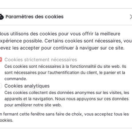
okie
Paramètres des cookies
ous utilisons des cookies pour vous offrir la meilleure
Nouveautés
Bibles
Livres
Jeunesse
M
xpérience possible. Certains cookies sont nécessaires, vou
evez les accepter pour continuer à naviguer sur ce site.
ogie
 ans
ires vraies, témoignages
erie
Français fondamental
Famille, couple
Enseignement jeunesse
Jeunesse
Concerts, spectacles
Accessoires de Bible
y
e
2 ans
umental
entaires, reportages
ts cadeaux
Autres versions
Israël, Messianique
Livres d'activités
Compilations
Enseignement, conférence
Cookies strictement nécessaires
ur
ue, société, politique
scents, jeunes
 Musique de fête
Bibles d'étude
Evangelisation
CD Jeunesse
Recueils et partitions
Ces cookies sont nécessaires à la fonctionnalité du site web. Ils
S
ais courant
e, adoration, louange
sont nécessaires pour l'authentification du client, le panier et la
Bibles audio
Témoignages, biographies
commande.
nne, santé
Romans
Cookies analytiques
Ces cookies collectent des données anonymes sur les visites, les
appareils et la navigation. Nous nous appuyons sur ces données
ar :
Par page :
pour améliorer notre site web.
n fermant cette fenêtre sans faire de choix, vous acceptez tous les
favorite_border
ookies.