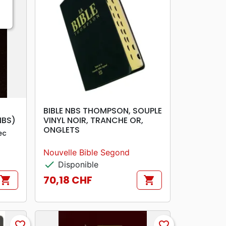
search
APERÇU RAPIDE
BIBLE NBS THOMPSON, SOUPLE
NBS)
VINYL NOIR, TRANCHE OR,
ONGLETS
ec
Nouvelle Bible Segond
check
Disponible
70,18 CHF
shopping_cart
shopping_cart
Prix
favorite_border
favorite_border