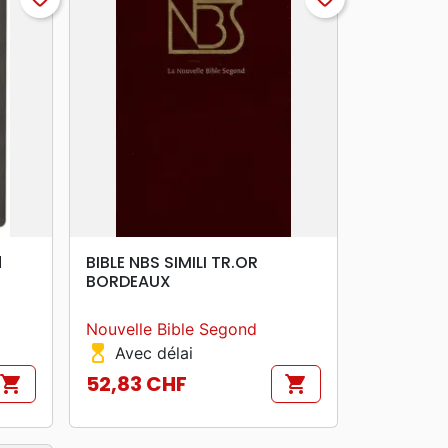
search
APERÇU RAPIDE
d
BIBLE NBS SIMILI TR.OR
BORDEAUX
Nouvelle Bible Segond
hourglass_top
Avec délai
52,83 CHF
shopping_cart
shopping_cart
Prix