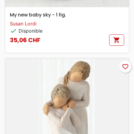
My new baby sky - 1 fig.
Susan Lordi
check
Disponible
35,06 CHF
shopping_cart
Prix
favorite_border