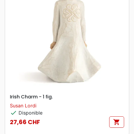
Irish Charm - 1 fig.
Susan Lordi
check
Disponible
27,66 CHF
shopping_cart
Prix