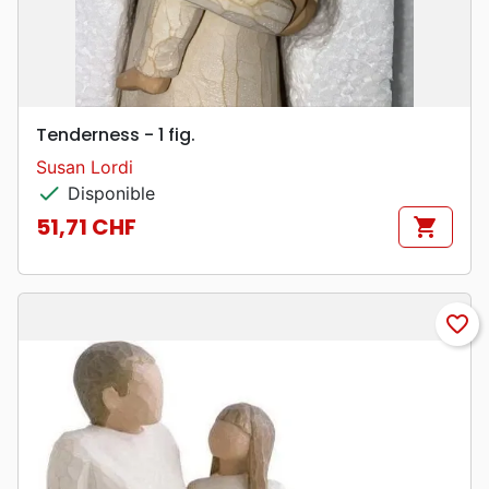
Tenderness - 1 fig.
Susan Lordi
check
Disponible
51,71 CHF
shopping_cart
Prix
favorite_border