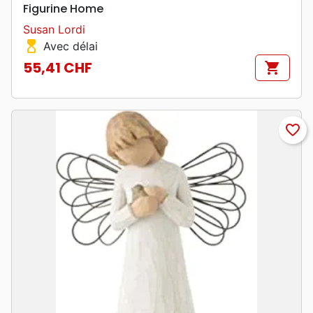
Figurine Home
Susan Lordi
hourglass_top
Avec délai
55,41 CHF
shopping_cart
Prix
favorite_border