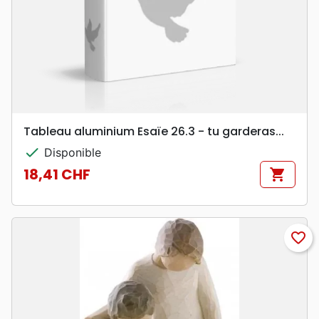
Tableau aluminium Esaïe 26.3 - tu garderas...
check
Disponible
18,41 CHF
shopping_cart
Prix
favorite_border