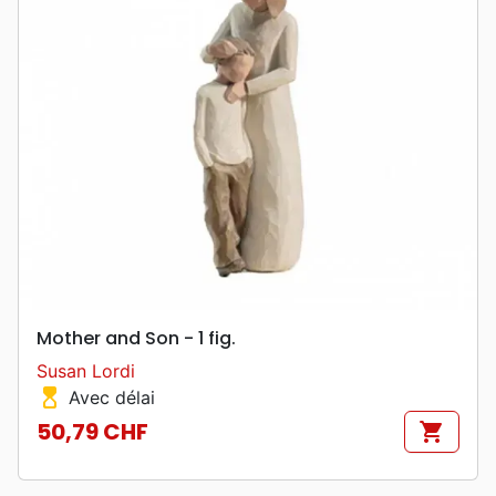
Mother and Son - 1 fig.
Susan Lordi
hourglass_top
Avec délai
50,79 CHF
shopping_cart
Prix