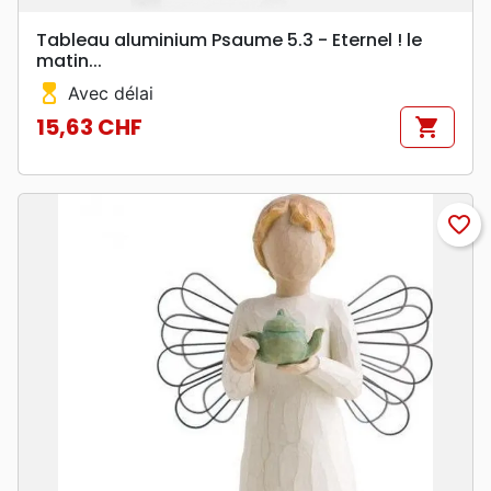
Tableau aluminium Psaume 5.3 - Eternel ! le
matin...
hourglass_top
Avec délai
15,63 CHF
shopping_cart
Prix
favorite_border