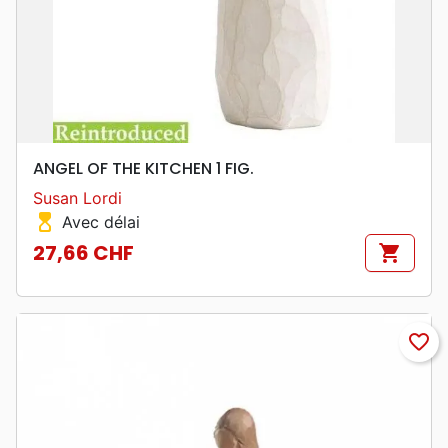
ANGEL OF THE KITCHEN 1 FIG.
Susan Lordi
hourglass_top
Avec délai
27,66 CHF
shopping_cart
Prix
favorite_border