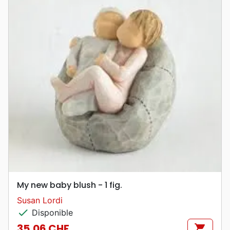
My new baby blush - 1 fig.
Susan Lordi
check
Disponible
35,06 CHF
shopping_cart