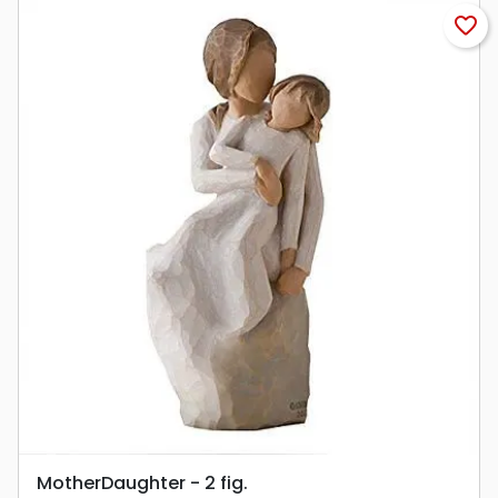
favorite_border
MotherDaughter - 2 fig.