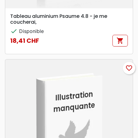
Tableau aluminium Psaume 4.8 - je me
coucherai,
check
Disponible
18,41 CHF
shopping_cart
Prix
favorite_border