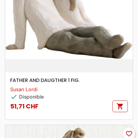
FATHER AND DAUGTHER 1 FIG.
Susan Lordi
check
Disponible
51,71 CHF
shopping_cart
Prix
favorite_border