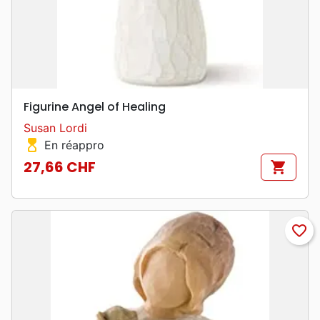
Figurine Angel of Healing
Susan Lordi
hourglass_top
En réappro
27,66 CHF
shopping_cart
Prix
favorite_border