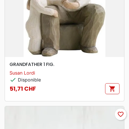
GRANDFATHER 1 FIG.
Susan Lordi
check
Disponible
51,71 CHF
shopping_cart
Prix
favorite_border