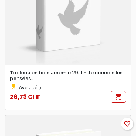
Tableau en bois Jéremie 29.11 - Je connais les
pensées...
hourglass_top
Avec délai
26,73 CHF
shopping_cart
Prix
favorite_border