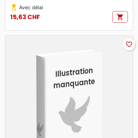
hourglass_top
Avec délai
15,63 CHF
shopping_cart
Prix
favorite_border