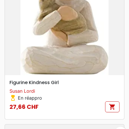
Figurine Kindness Girl
Susan Lordi
hourglass_top
En réappro
27,66 CHF
shopping_cart
Prix