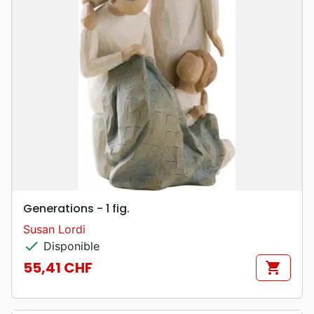
Generations - 1 fig.
Susan Lordi
check
Disponible
55,41 CHF
shopping_cart
Prix