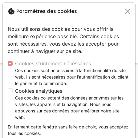
menu
shopping_cart
account_circle
cookie
Paramètres des cookies
Nous utilisons des cookies pour vous offrir la
meilleure expérience possible. Certains cookies
sont nécessaires, vous devez les accepter pour
continuer à naviguer sur ce site.
search
Reche
Cookies strictement nécessaires
Ces cookies sont nécessaires à la fonctionnalité du site
Accueil
Divers
Objets cadeaux
web. Ils sont nécessaires pour l'authentification du client,
le panier et la commande.
Objets cadeaux
Cookies analytiques
77
produits
Ces cookies collectent des données anonymes sur les
visites, les appareils et la navigation. Nous nous
appuyons sur ces données pour améliorer notre site
tune
Filtrer
web.
En fermant cette fenêtre sans faire de choix, vous acceptez
tous les cookies.