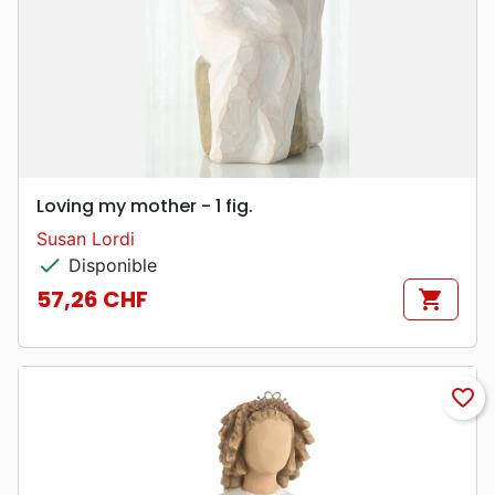
Loving my mother - 1 fig.
Susan Lordi
check
Disponible
57,26 CHF
shopping_cart
Prix
favorite_border