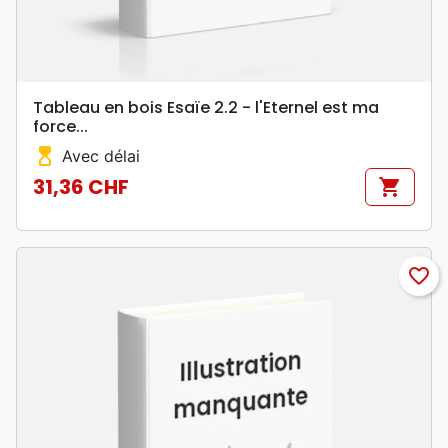
Tableau en bois Esaïe 2.2 - l'Eternel est ma
force...
hourglass_top
Avec délai
31,36 CHF
shopping_cart
Prix
favorite_border