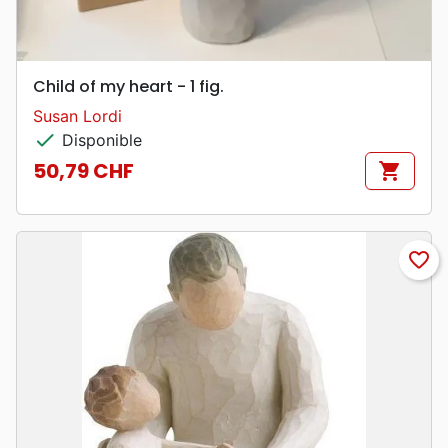
Child of my heart - 1 fig.
Susan Lordi
check
Disponible
50,79 CHF
shopping_cart
Prix
favorite_border