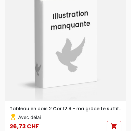
Tableau en bois 2 Cor.12.9 - ma grâce te suffit..
hourglass_top
Avec délai
26,73 CHF
shopping_cart
Prix