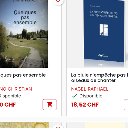
search
search
APERÇU RAPIDE
APERÇU RAPIDE
lques pas ensemble
La pluie n'empêche pas 
oiseaux de chanter
INO CHRISTIAN
NAGEL RAPHAEL
check
isponible
Disponible
70 CHF
18,52 CHF
shopping_cart
Prix