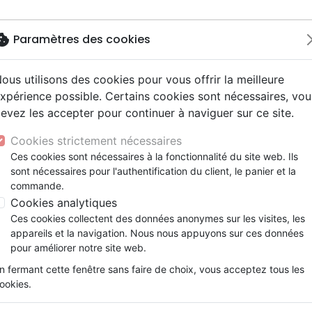
okie
Paramètres des cookies
ous utilisons des cookies pour vous offrir la meilleure
Nouveautés
Bibles
Livres
Jeunesse
M
xpérience possible. Certains cookies sont nécessaires, vou
evez les accepter pour continuer à naviguer sur ce site.
ogie
 ans
ires vraies, témoignages
erie
Français fondamental
Famille, couple
Enseignement jeunesse
Noël, Musique de fête
Concerts, spectacles
Accessoires de Bible
y
e
2 ans
Hip-hop
entaires, reportages
ts cadeaux
Autres versions
Israël, Messianique
Livres d'activités
Jeunesse
Enseignement, conférence
Cookies strictement nécessaires
ur
ue, société, politique
scents, jeunes
umental
Bibles d'étude
Evangelisation
CD Jeunesse
Compilations
Ces cookies sont nécessaires à la fonctionnalité du site web. Ils
ésie
ais courant
e, adoration, louange
sont nécessaires pour l'authentification du client, le panier et la
Bibles audio
Témoignages, biographies
commande.
nne, santé
Romans
Cookies analytiques
Ces cookies collectent des données anonymes sur les visites, les
appareils et la navigation. Nous nous appuyons sur ces données
ar :
Par page :
pour améliorer notre site web.
n fermant cette fenêtre sans faire de choix, vous acceptez tous les
EAU
favorite_border
ookies.