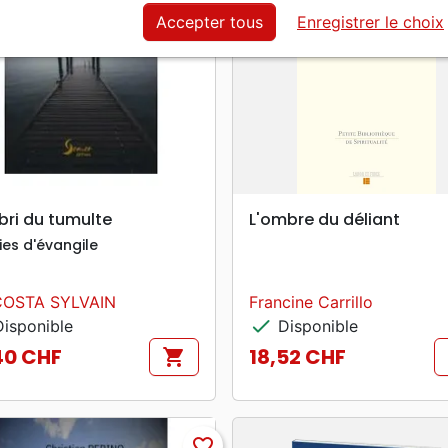
Accepter tous
Enregistrer le choix
search
search
APERÇU RAPIDE
APERÇU RAPIDE
abri du tumulte
L'ombre du déliant
ies d'évangile
COSTA SYLVAIN
Francine Carrillo
check
isponible
Disponible
40 CHF
18,52 CHF
shopping_cart
Prix
favorite_border