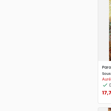
Paro
Sous 
Auré
check
D
17,
Prix