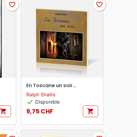
favorite_border
favorite_border
search
APERÇU RAPIDE
En Toscane un soir...
Ralph Shallis
check
Disponible
9,75 CHF
shopping_cart
shopping_cart
Prix