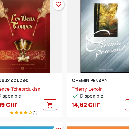
favorite_border
search
search
APERÇU RAPIDE
APERÇU RAPIDE
deux coupes
CHEMIN PENSANT
ence Tcheordukian
Thierry Lenoir
check
isponible
Disponible
59 CHF
14,62 CHF
shopping_cart
Prix
(1)
star
star
star
star
star_border