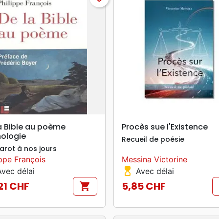
search
search
APERÇU RAPIDE
APERÇU RAPIDE
a Bible au poème
Procès sue l'Existence
ologie
Recueil de poésie
arot à nos jours
ippe François
Messina Victorine
hourglass_top
vec délai
Avec délai
21 CHF
5,85 CHF
shopping_cart
Prix