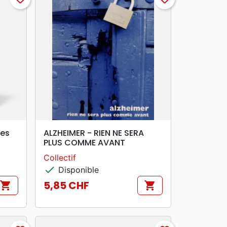
search
APERÇU RAPIDE
les
ALZHEIMER - RIEN NE SERA
PLUS COMME AVANT
Collectif
check
Disponible
5,85 CHF
shopping_cart
shopping_cart
Prix