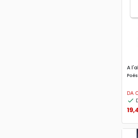
A l'
Poés
DA 
check
D
19,
Prix