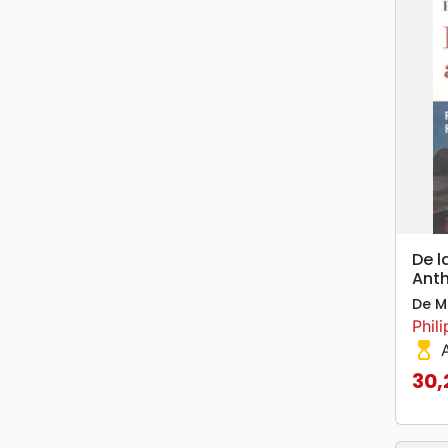
De l
Anth
De M
Phil
hourglass_top
A
30,
Prix