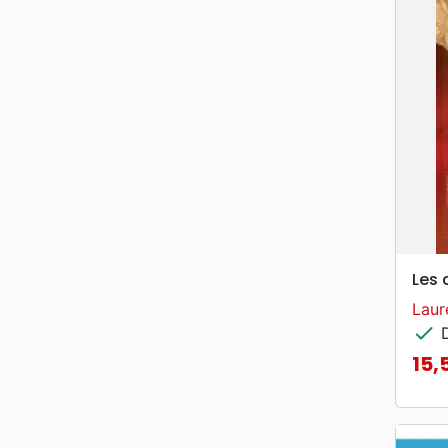
Les 
Laur
check
D
15,
Prix