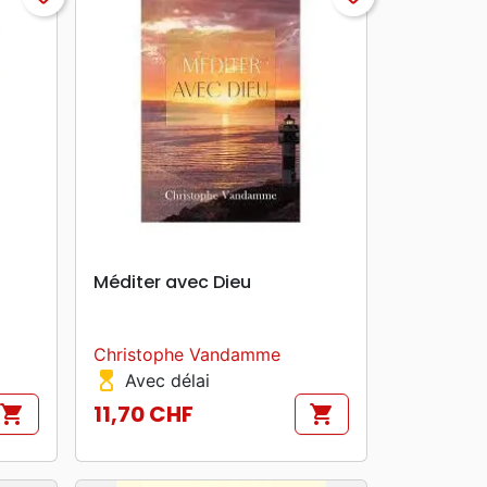
search
APERÇU RAPIDE
Méditer avec Dieu
Christophe Vandamme
hourglass_top
Avec délai
11,70 CHF
shopping_cart
shopping_cart
Prix