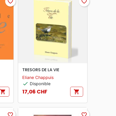
favorite_border
favorite_border
search
APERÇU RAPIDE
TRESORS DE LA VIE
Eliane Chappuis
check
Disponible
17,06 CHF
shopping_cart
shopping_cart
Prix
favorite_border
favorite_border