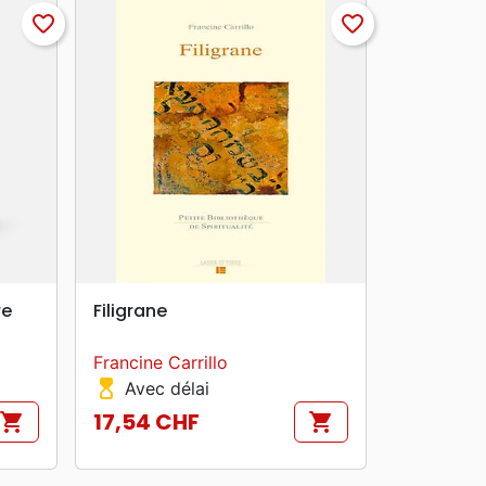
favorite_border
favorite_border
search
APERÇU RAPIDE
re
Filigrane
Francine Carrillo
hourglass_top
Avec délai
17,54 CHF
shopping_cart
shopping_cart
Prix