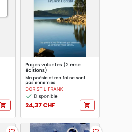
search
APERÇU RAPIDE
Pages volantes (2 ème
éditions)
Ma poésie et ma foi ne sont
pas ennemies
DORISTIL FRANK
check
Disponible
24,37 CHF
shopping_cart
shopping_cart
Prix
favorite_border
favorite_border