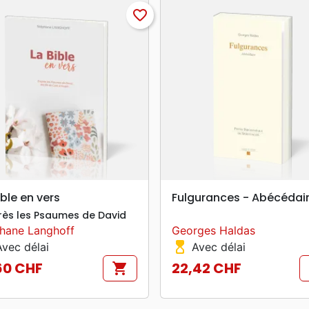
favorite_border
search
search
APERÇU RAPIDE
APERÇU RAPIDE
ible en vers
Fulgurances - Abécédai
rès les Psaumes de David
hane Langhoff
Georges Haldas
hourglass_top
vec délai
Avec délai
60 CHF
22,42 CHF
shopping_cart
Prix