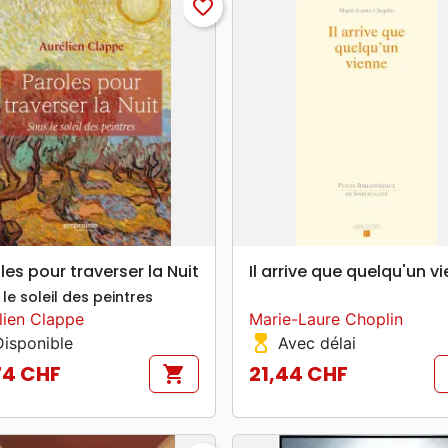
favorite_border
search
search
APERÇU RAPIDE
APERÇU RAPIDE
les pour traverser la Nuit
Il arrive que quelqu'un v
le soleil des peintres
lien Clappe
Marie-Laure Choplin
hourglass_top
isponible
Avec délai
74 CHF
21,44 CHF
shopping_cart
Prix