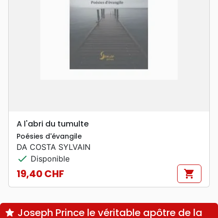
A l'abri du tumulte
Poésies d'évangile
DA COSTA SYLVAIN
check
Disponible
19,40 CHF
shopping_cart
Prix
Joseph Prince le véritable apôtre de la
star