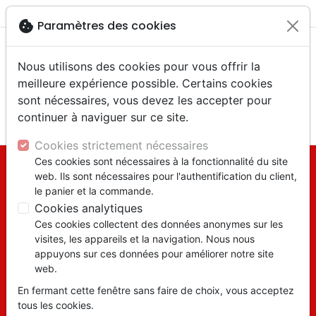
menu
shopping_cart
account_circle
cookie
Paramètres des cookies
Nous utilisons des cookies pour vous offrir la
meilleure expérience possible. Certains cookies
sont nécessaires, vous devez les accepter pour
continuer à naviguer sur ce site.
search
Reche
Cookies strictement nécessaires
Ces cookies sont nécessaires à la fonctionnalité du site
web. Ils sont nécessaires pour l'authentification du client,
le panier et la commande.
Cookies analytiques
Ces cookies collectent des données anonymes sur les
visites, les appareils et la navigation. Nous nous
Durant les mois de
appuyons sur ces données pour améliorer notre site
web.
juillet et août La
En fermant cette fenêtre sans faire de choix, vous acceptez
librairie ferme le
tous les cookies.