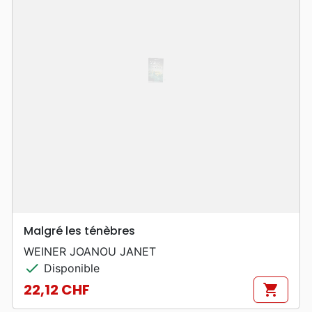
Malgré les ténèbres
WEINER JOANOU JANET
check
Disponible
22,12 CHF
shopping_cart
Prix