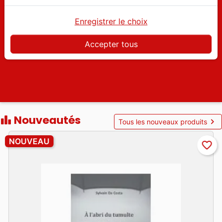
samedi à 12h00
Enregistrer le choix
Accepter tous
Nouveautés
leaderboard
chevron_right
Tous les nouveaux produits
NOUVEAU
favorite_border