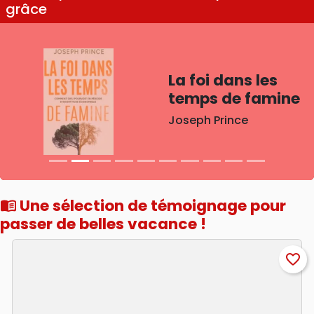
grâce
La foi dans les
temps de famine
Joseph Prince
Une sélection de témoignage pour
menu_book
passer de belles vacance !
favorite_border