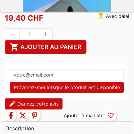
hourglass_top
Avec délai
19,40 CHF
remove
add
shopping_cart
AJOUTER AU PANIER
Prévenez-moi lorsque le produit est disponible
edit
Donnez votre avis
facebook
twitter
pinterest
favorite_border
Description