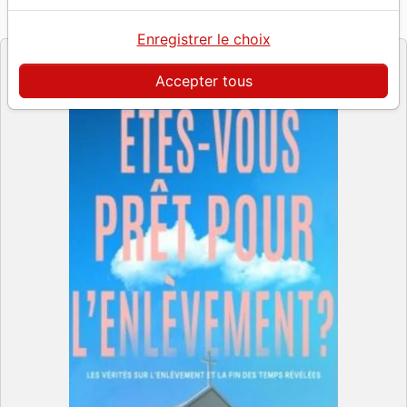
Référence
BETH8147
EAN
9782907581479
EDITIONS BETHESDA
Editeur
Enregistrer le choix
Accepter tous