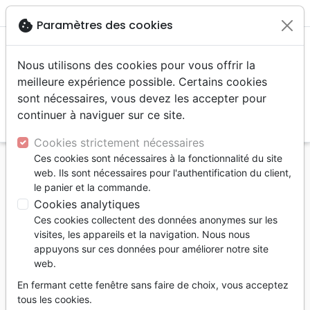
menu
shopping_cart
account_circle
cookie
Paramètres des cookies
Nous utilisons des cookies pour vous offrir la
meilleure expérience possible. Certains cookies
sont nécessaires, vous devez les accepter pour
continuer à naviguer sur ce site.
search
Reche
Cookies strictement nécessaires
Ces cookies sont nécessaires à la fonctionnalité du site
Accueil
Livres
Israël, Messianique
web. Ils sont nécessaires pour l'authentification du client,
Êtes-vous prêt pour l'enlèvement? - Les vérités sur
le panier et la commande.
l'enlèvement et la fin de temps
Cookies analytiques
Ces cookies collectent des données anonymes sur les
Êtes-vous prêt poour l'enlèvement?
visites, les appareils et la navigation. Nous nous
Les vérités sur l'enlèvement et la fin des
appuyons sur ces données pour améliorer notre site
web.
temps révélées
En fermant cette fenêtre sans faire de choix, vous acceptez
Joseph Prince
tous les cookies.