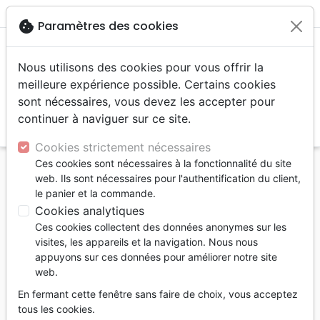
menu
shopping_cart
account_circle
cookie
Paramètres des cookies
Nous utilisons des cookies pour vous offrir la
meilleure expérience possible. Certains cookies
sont nécessaires, vous devez les accepter pour
continuer à naviguer sur ce site.
search
Reche
Cookies strictement nécessaires
Ces cookies sont nécessaires à la fonctionnalité du site
Accueil
Livres
Prière, adoration, louange
web. Ils sont nécessaires pour l'authentification du client,
Nouvelle Vague - La louange et l'adoration dans
le panier et la commande.
une ère nouvelle
Cookies analytiques
Ces cookies collectent des données anonymes sur les
Nouvelle vague
visites, les appareils et la navigation. Nous nous
La louange et l'adoration dans une ère
appuyons sur ces données pour améliorer notre site
web.
nouvelle
En fermant cette fenêtre sans faire de choix, vous acceptez
Bob Sorge
tous les cookies.