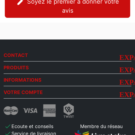
edit
Soyez le premier à donner votre
avis
CONTACT
PRODUITS
INFORMATIONS
VOTRE COMPTE
check
Ecoute et conseils
Membre du réseau
check
Service de livraison