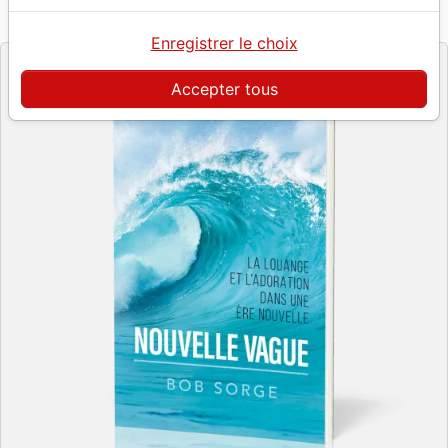
Référence
JEM0388
EAN
9782881503887
JEM EDITIONS
Editeur
Enregistrer le choix
Accepter tous