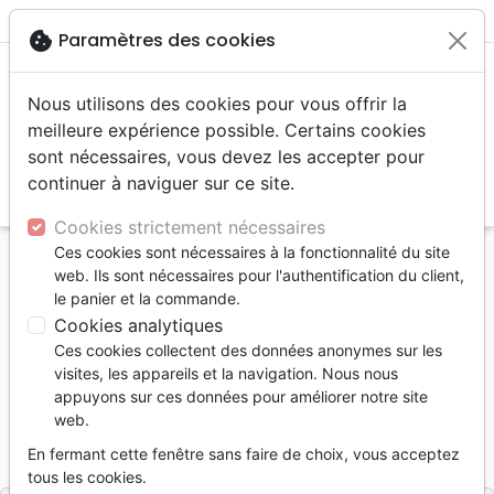
menu
shopping_cart
account_circle
cookie
Paramètres des cookies
Nous utilisons des cookies pour vous offrir la
meilleure expérience possible. Certains cookies
sont nécessaires, vous devez les accepter pour
continuer à naviguer sur ce site.
search
Reche
Cookies strictement nécessaires
Ces cookies sont nécessaires à la fonctionnalité du site
Accueil
Livres
Romans
web. Ils sont nécessaires pour l'authentification du client,
Royaume perdu d'Erin (Le) - livre 3 Le Roi
le panier et la commande.
Cookies analytiques
Le royaume perdu d'Erin
Ces cookies collectent des données anonymes sur les
livre 3 Le Roi
visites, les appareils et la navigation. Nous nous
appuyons sur ces données pour améliorer notre site
Anne-Elisabeth d'Orange
web.
Référence
EE3256
EAN
9782384332564
En fermant cette fenêtre sans faire de choix, vous acceptez
Éditions Emmanuel
Editeur
tous les cookies.