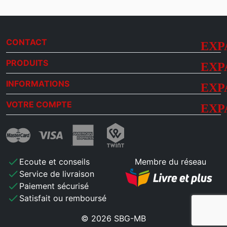
CONTACT
PRODUITS
INFORMATIONS
VOTRE COMPTE
check
Ecoute et conseils
Membre du réseau
check
Service de livraison
check
Paiement sécurisé
check
Satisfait ou remboursé
© 2026 SBG-MB