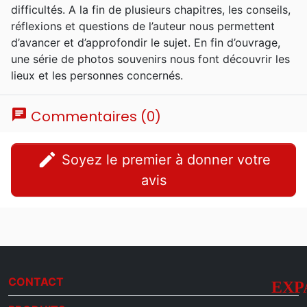
difficultés. A la fin de plusieurs chapitres, les conseils,
réflexions et questions de l’auteur nous permettent
d’avancer et d’approfondir le sujet. En fin d’ouvrage,
une série de photos souvenirs nous font découvrir les
lieux et les personnes concernés.
chat
Commentaires (0)
edit
Soyez le premier à donner votre
avis
CONTACT