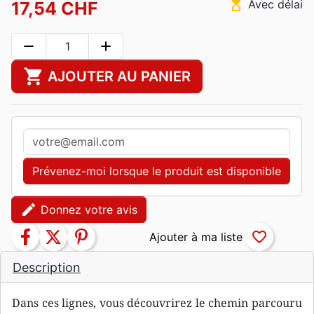
hourglass_top
Avec délai
17,54 CHF
remove
add
shopping_cart
AJOUTER AU PANIER
Prévenez-moi lorsque le produit est disponible
edit
Donnez votre avis
facebook
twitter
pinterest
favorite_border
Description
Dans ces lignes, vous découvrirez le chemin parcouru