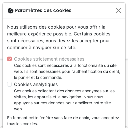
menu
shopping_cart
account_circle
cookie
Paramètres des cookies
Nous utilisons des cookies pour vous offrir la
meilleure expérience possible. Certains cookies
sont nécessaires, vous devez les accepter pour
continuer à naviguer sur ce site.
search
Reche
Cookies strictement nécessaires
Ces cookies sont nécessaires à la fonctionnalité du site
Accueil
Livres
Témoignages, biographies
web. Ils sont nécessaires pour l'authentification du client,
Où, quand et comme tu veux !
le panier et la commande.
Cookies analytiques
Où, quand et comme tu veux
Ces cookies collectent des données anonymes sur les
L'histoire de Jeunesse en Mission au Togo
visites, les appareils et la navigation. Nous nous
appuyons sur ces données pour améliorer notre site
Raymond Serex
web.
Référence
JEM0373
EAN
9782881503733
En fermant cette fenêtre sans faire de choix, vous acceptez
JEM EDITIONS
Editeur
tous les cookies.