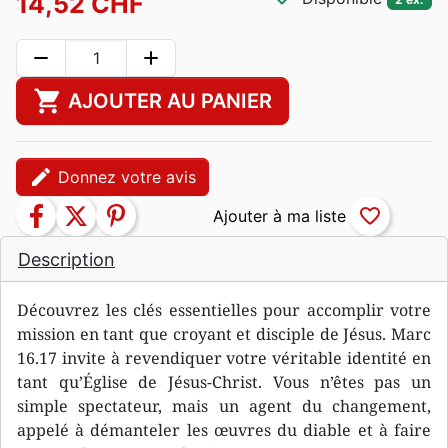
14,52 CHF
remove
add
shopping_cart
AJOUTER AU PANIER
edit
Donnez votre avis
facebook
twitter
pinterest
favorite_border
Description
Découvrez les clés essentielles pour accomplir votre
mission en tant que croyant et disciple de Jésus. Marc
16.17 invite à revendiquer votre véritable identité en
tant qu’Église de Jésus-Christ. Vous n’êtes pas un
simple spectateur, mais un agent du changement,
appelé à démanteler les œuvres du diable et à faire