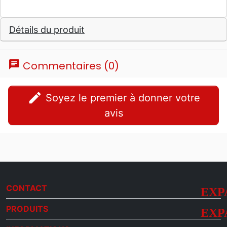
Détails du produit
chat
Commentaires (0)
edit
Soyez le premier à donner votre
avis
CONTACT
PRODUITS