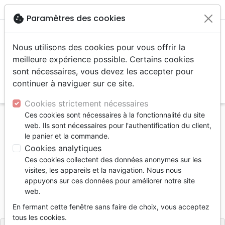
menu
shopping_cart
account_circle
cookie
Paramètres des cookies
Nous utilisons des cookies pour vous offrir la
meilleure expérience possible. Certains cookies
sont nécessaires, vous devez les accepter pour
continuer à naviguer sur ce site.
search
Reche
Cookies strictement nécessaires
Ces cookies sont nécessaires à la fonctionnalité du site
Accueil
Livres
Personne, santé
web. Ils sont nécessaires pour l'authentification du client,
Guérison, relation d'aide
le panier et la commande.
Comment chasser les démons
Cookies analytiques
Ces cookies collectent des données anonymes sur les
Comment chasser les démons
visites, les appareils et la navigation. Nous nous
Chriss Campion
appuyons sur ces données pour améliorer notre site
web.
Référence
CCL0574
EAN
9782959705748
En fermant cette fenêtre sans faire de choix, vous acceptez
CCLIVRES
Editeur
tous les cookies.