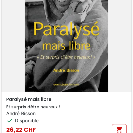
Paralysé mais libre
Et surpris dêtre heureux !
André Bisson
check
Disponible
26,22 CHF
shopping_cart
Prix