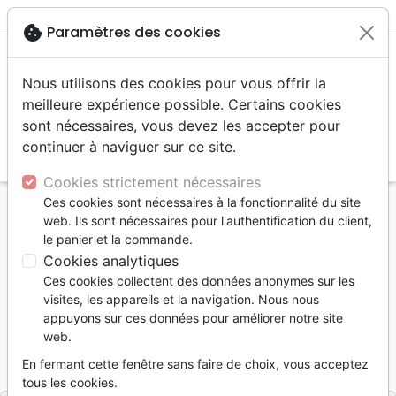
menu
shopping_cart
account_circle
cookie
Paramètres des cookies
Nous utilisons des cookies pour vous offrir la
meilleure expérience possible. Certains cookies
sont nécessaires, vous devez les accepter pour
continuer à naviguer sur ce site.
search
Reche
Cookies strictement nécessaires
Ces cookies sont nécessaires à la fonctionnalité du site
Accueil
Livres
Etude de la Bible
web. Ils sont nécessaires pour l'authentification du client,
Vivre en Christ - 100 méditations pour grandir
le panier et la commande.
Cookies analytiques
Vivre en Christ
Ces cookies collectent des données anonymes sur les
100 méditations pour grandir
visites, les appareils et la navigation. Nous nous
appuyons sur ces données pour améliorer notre site
Kenneth Berding
web.
Référence
MB3635
EAN
9782826036357
En fermant cette fenêtre sans faire de choix, vous acceptez
La Maison de la Bible
Editeur
tous les cookies.