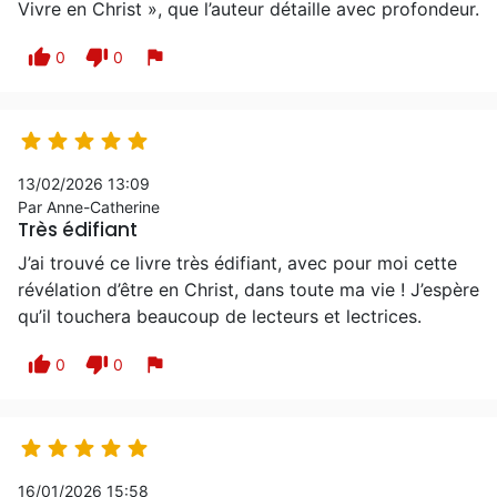
Vivre en Christ », que l’auteur détaille avec profondeur.
thumb_up
thumb_down
flag
0
0





13/02/2026 13:09
Par Anne-Catherine
Très édifiant
J’ai trouvé ce livre très édifiant, avec pour moi cette
révélation d’être en Christ, dans toute ma vie ! J’espère
qu’il touchera beaucoup de lecteurs et lectrices.
thumb_up
thumb_down
flag
0
0





16/01/2026 15:58