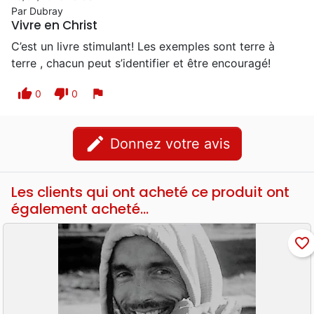
Par Dubray
Vivre en Christ
C’est un livre stimulant! Les exemples sont terre à
terre , chacun peut s’identifier et être encouragé!
thumb_up
thumb_down
flag
0
0
edit
Donnez votre avis
Les clients qui ont acheté ce produit ont
également acheté...
favorite_border