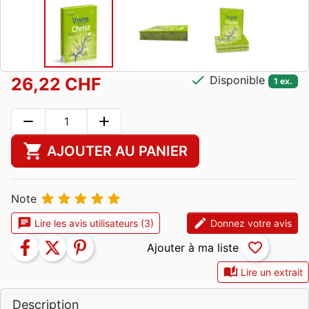
check
Disponible
26,22 CHF
1 ex.
remove
add
shopping_cart
AJOUTER AU PANIER





Note
chat
edit
Lire les avis utilisateurs (3)
Donnez votre avis
facebook
twitter
pinterest
favorite_border
auto_stories
Lire un extrait
Description