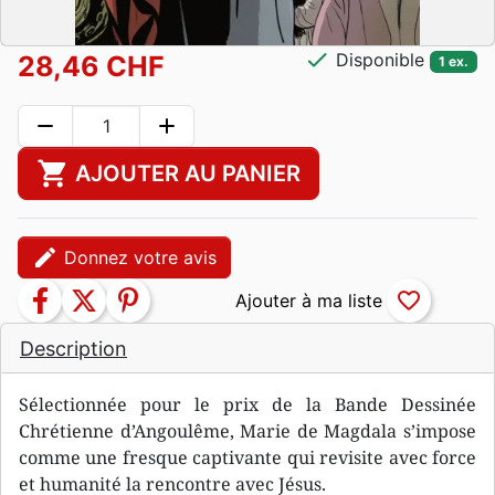
check
Disponible
28,46 CHF
1 ex.
remove
add
shopping_cart
AJOUTER AU PANIER
edit
Donnez votre avis
facebook
twitter
pinterest
favorite_border
Description
Sélectionnée pour le prix de la Bande Dessinée
Chrétienne d’Angoulême, Marie de Magdala s’impose
comme une fresque captivante qui revisite avec force
et humanité la rencontre avec Jésus.