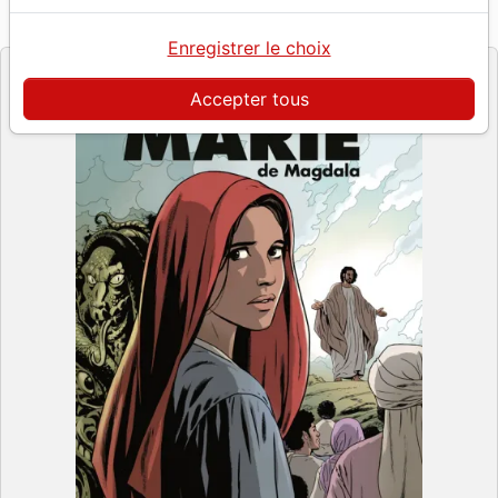
Référence
BIBLIO3032
EAN
9782386230325
Bibli'O
Editeur
Enregistrer le choix
Accepter tous