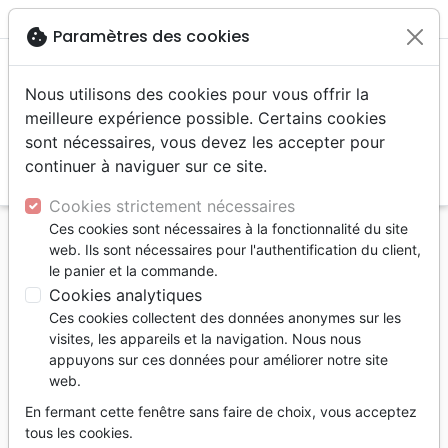
menu
shopping_cart
account_circle
cookie
Paramètres des cookies
Nous utilisons des cookies pour vous offrir la
meilleure expérience possible. Certains cookies
sont nécessaires, vous devez les accepter pour
continuer à naviguer sur ce site.
search
Reche
Cookies strictement nécessaires
Ces cookies sont nécessaires à la fonctionnalité du site
Accueil
Livres
Bandes dessinées
web. Ils sont nécessaires pour l'authentification du client,
Marie de Magdala - Un roman graphique sur Jésus
le panier et la commande.
et son époque
Cookies analytiques
Ces cookies collectent des données anonymes sur les
Marie de Madala
visites, les appareils et la navigation. Nous nous
Un roman graphique sur Jéasus et son
appuyons sur ces données pour améliorer notre site
web.
époque
En fermant cette fenêtre sans faire de choix, vous acceptez
LETH KRITIAN ET SNEJBIERG
tous les cookies.