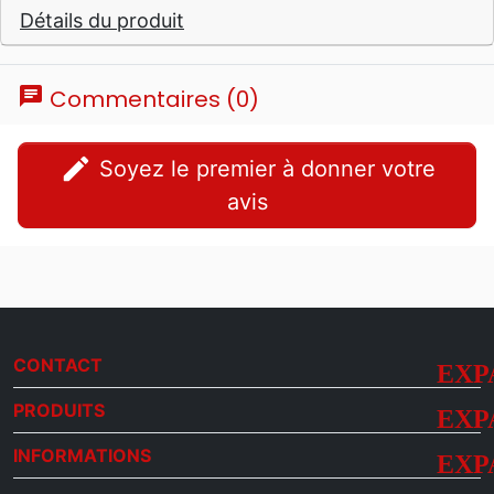
Détails du produit
chat
Commentaires (0)
edit
Soyez le premier à donner votre
avis
CONTACT
PRODUITS
INFORMATIONS