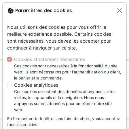
menu
shopping_cart
account_circle
cookie
Paramètres des cookies
Nous utilisons des cookies pour vous offrir la
meilleure expérience possible. Certains cookies
sont nécessaires, vous devez les accepter pour
continuer à naviguer sur ce site.
search
Reche
Cookies strictement nécessaires
Ces cookies sont nécessaires à la fonctionnalité du site
Accueil
Jeunesse
0 - 6 ans
web. Ils sont nécessaires pour l'authentification du client,
Ma première Bible en couleurs
le panier et la commande.
Cookies analytiques
Ma première Bible en couleurs
Ces cookies collectent des données anonymes sur les
Collectif
visites, les appareils et la navigation. Nous nous
appuyons sur ces données pour améliorer notre site
Référence
BIBLIO3039
EAN
9782386230394
web.
Bibli'O
Editeur
En fermant cette fenêtre sans faire de choix, vous acceptez
tous les cookies.