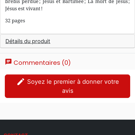
brebis perdue ; Jésus et Bartimée ; La mort de Jésus ;
Jésus est vivant !
32 pages
Détails du produit
chat
Commentaires (0)
edit
Soyez le premier à donner votre
avis