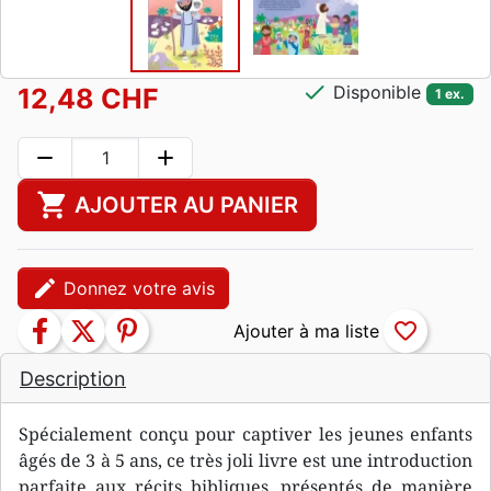
check
Disponible
12,48 CHF
1 ex.
remove
add
shopping_cart
AJOUTER AU PANIER
edit
Donnez votre avis
facebook
twitter
pinterest
favorite_border
Description
Spécialement conçu pour captiver les jeunes enfants
âgés de 3 à 5 ans, ce très joli livre est une introduction
parfaite aux récits bibliques, présentés de manière