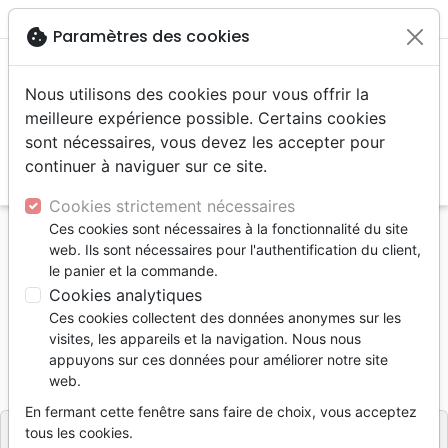
menu
shopping_cart
account_circle
cookie
Paramètres des cookies
Nous utilisons des cookies pour vous offrir la
meilleure expérience possible. Certains cookies
sont nécessaires, vous devez les accepter pour
continuer à naviguer sur ce site.
search
Reche
Cookies strictement nécessaires
Ces cookies sont nécessaires à la fonctionnalité du site
Accueil
Livres
Ethique, société, politique
web. Ils sont nécessaires pour l'authentification du client,
Horizon d'une loi antiraciste
le panier et la commande.
Cookies analytiques
Horizon d'une loi antiraciste
Ces cookies collectent des données anonymes sur les
THOMAS MATTHIEU
visites, les appareils et la navigation. Nous nous
appuyons sur ces données pour améliorer notre site
Référence
LAB1873
EAN
9782830918731
web.
LABOR ET FIDES
Editeur
En fermant cette fenêtre sans faire de choix, vous acceptez
tous les cookies.