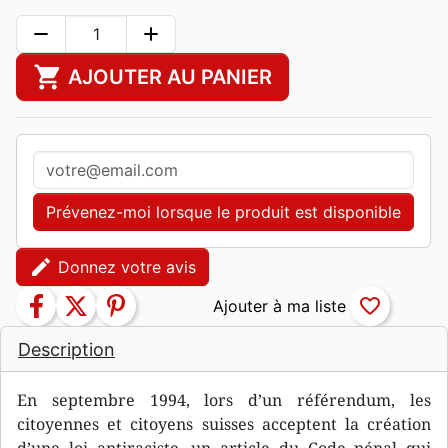
remove
add
shopping_cart
AJOUTER AU PANIER
Prévenez-moi lorsque le produit est disponible
edit
Donnez votre avis
facebook
twitter
pinterest
favorite_border
Description
En septembre 1994, lors d’un référendum, les
citoyennes et citoyens suisses acceptent la création