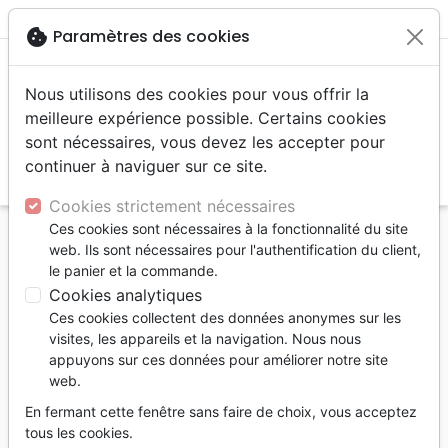
menu
shopping_cart
account_circle
cookie
Paramètres des cookies
Nous utilisons des cookies pour vous offrir la
meilleure expérience possible. Certains cookies
sont nécessaires, vous devez les accepter pour
continuer à naviguer sur ce site.
search
Reche
Cookies strictement nécessaires
Ces cookies sont nécessaires à la fonctionnalité du site
Accueil
Livres
Noël et fêtes
web. Ils sont nécessaires pour l'authentification du client,
24 jours vers..Noël - Un arbre de Jessé à vivre en
le panier et la commande.
famille
Cookies analytiques
Ces cookies collectent des données anonymes sur les
24 jours vers..Noël
visites, les appareils et la navigation. Nous nous
Un arbre de Jessé à vivew en famille
appuyons sur ces données pour améliorer notre site
web.
Collectif
En fermant cette fenêtre sans faire de choix, vous acceptez
Référence
OLI9689
EAN
9782354796891
tous les cookies.
OLIVETAN - OPEC