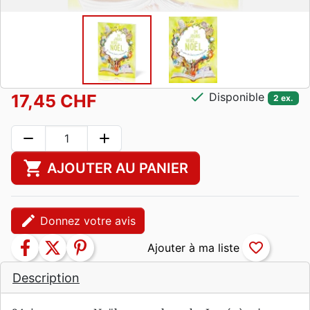
check
Disponible
17,45 CHF
2 ex.
remove
add
shopping_cart
AJOUTER AU PANIER
edit
Donnez votre avis
facebook
twitter
pinterest
favorite_border
Description