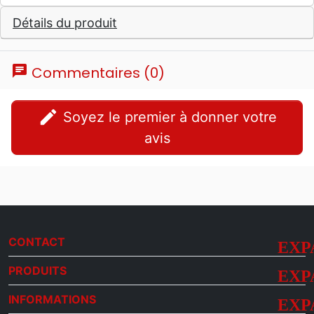
Détails du produit
chat
Commentaires (0)
edit
Soyez le premier à donner votre
avis
CONTACT
PRODUITS
INFORMATIONS