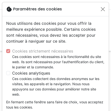
menu
shopping_cart
account_circle
cookie
Paramètres des cookies
Nous utilisons des cookies pour vous offrir la
meilleure expérience possible. Certains cookies
sont nécessaires, vous devez les accepter pour
continuer à naviguer sur ce site.
search
Reche
Cookies strictement nécessaires
Ces cookies sont nécessaires à la fonctionnalité du site
Accueil
Livres
Eglise
web. Ils sont nécessaires pour l'authentification du client,
Redécouvrir la vision des écritures pour les femmes
le panier et la commande.
- De nouvelles perspectives sur des textes contr
Cookies analytiques
Ces cookies collectent des données anonymes sur les
Redécouvrir la vision des écritures
visites, les appareils et la navigation. Nous nous
pour les femmes
appuyons sur ces données pour améliorer notre site
web.
De mouvelles perspectives sur des textes
contoversés
En fermant cette fenêtre sans faire de choix, vous acceptez
tous les cookies.
PEPPIATT LUCY