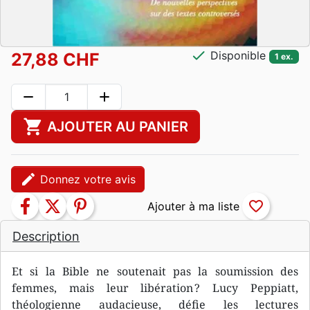
check
Disponible
27,88 CHF
1 ex.
remove
add
shopping_cart
AJOUTER AU PANIER
edit
Donnez votre avis
facebook
twitter
pinterest
favorite_border
Description
Et si la Bible ne soutenait pas la soumission des
femmes, mais leur libération ? Lucy Peppiatt,
théologienne audacieuse, défie les lectures