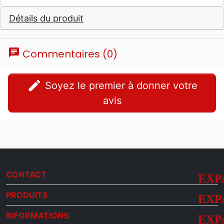
Détails du produit
chat
Commentaires (0)
edit
Soyez le premier à donner votre
avis
CONTACT
PRODUITS
INFORMATIONS