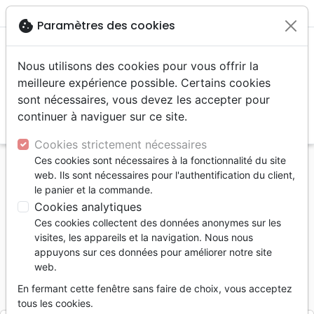
menu
shopping_cart
account_circle
cookie
Paramètres des cookies
Nous utilisons des cookies pour vous offrir la
meilleure expérience possible. Certains cookies
sont nécessaires, vous devez les accepter pour
continuer à naviguer sur ce site.
search
Reche
Cookies strictement nécessaires
Ces cookies sont nécessaires à la fonctionnalité du site
Accueil
Livres
Edification
web. Ils sont nécessaires pour l'authentification du client,
Dieu est - Le Dieu qui se révèle
le panier et la commande.
Cookies analytiques
Dieu est
Ces cookies collectent des données anonymes sur les
Le Dieu qui se révèle
visites, les appareils et la navigation. Nous nous
appuyons sur ces données pour améliorer notre site
Youdi L.
web.
Référence
OAS7421
EAN
9782369574217
En fermant cette fenêtre sans faire de choix, vous acceptez
Oasis
Editeur
tous les cookies.