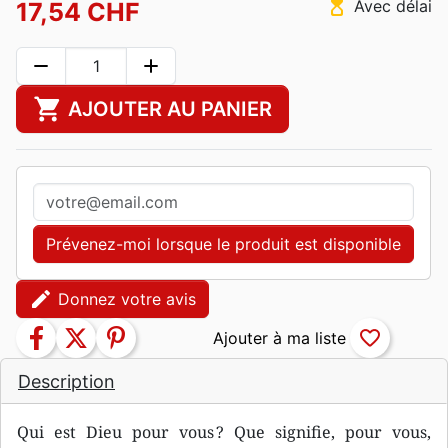
hourglass_top
Avec délai
17,54 CHF
remove
add
shopping_cart
AJOUTER AU PANIER
Prévenez-moi lorsque le produit est disponible
edit
Donnez votre avis
facebook
twitter
pinterest
favorite_border
Description
Qui est Dieu pour vous ? Que signifie, pour vous,