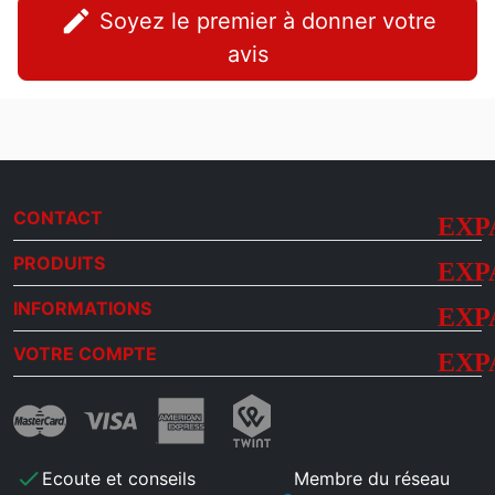
edit
Soyez le premier à donner votre
avis
CONTACT
PRODUITS
INFORMATIONS
VOTRE COMPTE
check
Ecoute et conseils
Membre du réseau