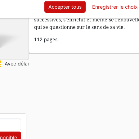
une autre manière de comprendre trois notio
Accepter tous
Enregistrer le choix
la force. Notre regard sur le monde, su
successives, s’enrichit et même se renouvell
qui se questionne sur le sens de sa vie.
112 pages
ss_top
Avec délai
sponible