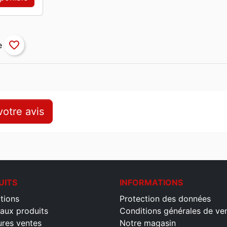
favorite_border
otre avis
UITS
INFORMATIONS
tions
Protection des données
aux produits
Conditions générales de ve
ures ventes
Notre magasin