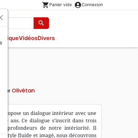
shopping_cart
account_circle
Panier vide
Connexion
search
Rechercher
usique
Vidéos
Divers
s
Nouveaux Testaments
Bandes dessinées
Recueils et partitions
s
Evangiles
Théâtre, saynettes
Livres cadeaux
n
Brochures et traités
Poésie
Olivétan
iteur
ur propose un dialogue intérieur avec une
te ans. Ce dialogue s’inscrit dans trois
s profondeurs de notre intériorité. Il
n style fluide et imagé, nous découvrons