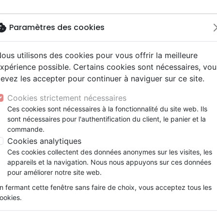
okie
Paramètres des cookies
ous utilisons des cookies pour vous offrir la meilleure
Nouveautés
Bibles
Livres
Jeunesse
M
xpérience possible. Certains cookies sont nécessaires, vou
evez les accepter pour continuer à naviguer sur ce site.
ogie
 ans
ires vraies, témoignages
erie
Français fondamental
Famille, couple
Enseignement jeunesse
Noël, Musique de fête
Concerts, spectacles
Accessoires de Bible
rieur vers l'horizon
y
e
2 ans
Hip-hop
entaires, reportages
ts cadeaux
Autres versions
Israël, Messianique
Livres d'activités
Jeunesse
Enseignement, conférence
Cookies strictement nécessaires
ur
ue, société, politique
scents, jeunes
umental
Bibles d'étude
Evangelisation
CD Jeunesse
Compilations
Voyage intérieur ver l'horizo
Ces cookies sont nécessaires à la fonctionnalité du site web. Ils
ais courant
e, adoration, louange
sont nécessaires pour l'authentification du client, le panier et la
Bibles audio
Témoignages, biographies
Jean-Pierre Julian
commande.
nne, santé
Romans
Cookies analytiques
Référence
OLI9696
EAN
9782354796969
Ed
Ces cookies collectent des données anonymes sur les visites, les
Description
Détails du produit
appareils et la navigation. Nous nous appuyons sur ces données
pour améliorer notre site web.
Sous la forme d’un récit initiatique, l’aute
n fermant cette fenêtre sans faire de choix, vous acceptez tous les
entité qui l’accompagne depuis plus de tren
ookies.
grands récits qui nous conduisent dans le
explore notre rapport intime à Dieu. Dans u