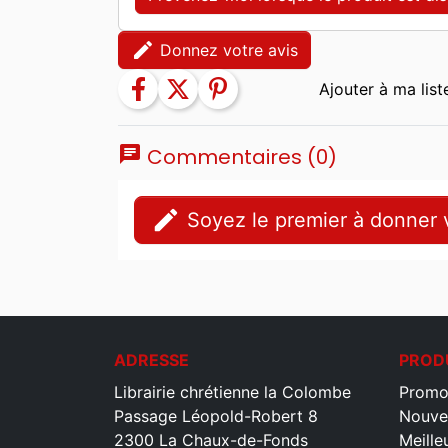
edit
Donnez votre avis
facebook
twitter
pinterest
chat
Commentaires (0)
edit
Soyez le premier à donner v
ADRESSE
PROD
Librairie chrétienne la Colombe
Promo
Passage Léopold-Robert 8
Nouve
2300 La Chaux-de-Fonds
Meille