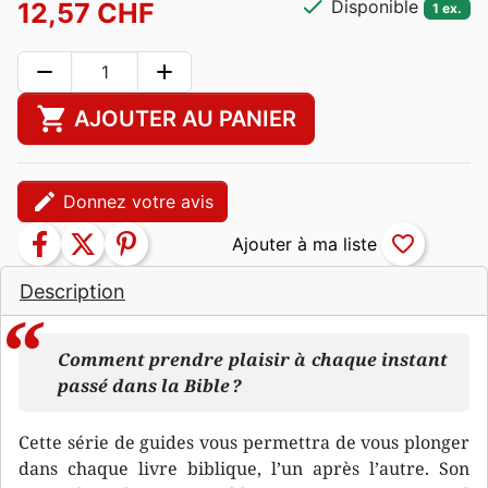
check
Disponible
12,57 CHF
1 ex.
remove
add
shopping_cart
AJOUTER AU PANIER
edit
Donnez votre avis
facebook
twitter
pinterest
favorite_border
Description
Comment prendre plaisir à chaque instant
passé dans la Bible ?
Cette série de guides vous permettra de vous plonger
dans chaque livre biblique, l’un après l’autre. Son