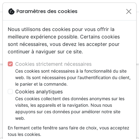
menu
shopping_cart
account_circle
cookie
Paramètres des cookies
Nous utilisons des cookies pour vous offrir la
meilleure expérience possible. Certains cookies
sont nécessaires, vous devez les accepter pour
continuer à naviguer sur ce site.
search
Reche
Cookies strictement nécessaires
Ces cookies sont nécessaires à la fonctionnalité du site
Accueil
Livres
Etude de la Bible
web. Ils sont nécessaires pour l'authentification du client,
Philippiens - Se plonger dans la Parole
le panier et la commande.
Cookies analytiques
Philippiens
Ces cookies collectent des données anonymes sur les
Se plonger dans la Parole
visites, les appareils et la navigation. Nous nous
appuyons sur ces données pour améliorer notre site
Benjamin Eggen
web.
Référence
BLF7136
EAN
9782386571367
En fermant cette fenêtre sans faire de choix, vous acceptez
BLF Éditions
Editeur
tous les cookies.