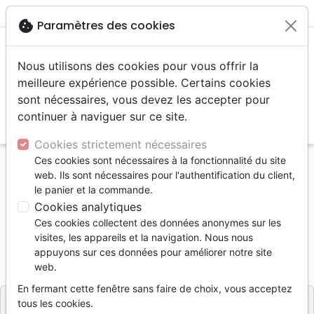
menu
shopping_cart
account_circle
cookie
Paramètres des cookies
Nous utilisons des cookies pour vous offrir la
meilleure expérience possible. Certains cookies
sont nécessaires, vous devez les accepter pour
continuer à naviguer sur ce site.
search
Reche
Cookies strictement nécessaires
Ces cookies sont nécessaires à la fonctionnalité du site
Accueil
Livres
Témoignages, biographies
web. Ils sont nécessaires pour l'authentification du client,
Dis-lui et sois délivrée de l'ésprit de suicide
le panier et la commande.
Cookies analytiques
Dis-lui et sois délivrée de l'ésprit de
Ces cookies collectent des données anonymes sur les
suicide
visites, les appareils et la navigation. Nous nous
appuyons sur ces données pour améliorer notre site
KASS AIMEE
web.
Référence
PDF8285
EAN
9798294382858
En fermant cette fenêtre sans faire de choix, vous acceptez
tous les cookies.