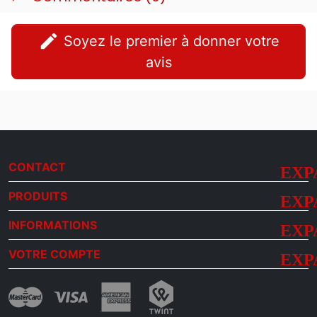
edit
Soyez le premier à donner votre
avis
CONTACT
PRODUITS
INFORMATIONS
VOTRE COMPTE