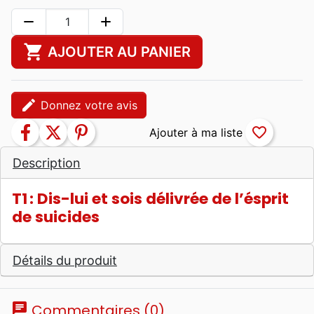
remove
add
shopping_cart
AJOUTER AU PANIER
edit
Donnez votre avis
facebook
twitter
pinterest
favorite_border
Description
T1 : Dis-lui et sois délivrée de l’ésprit
de suicides
Détails du produit
chat
Commentaires (0)