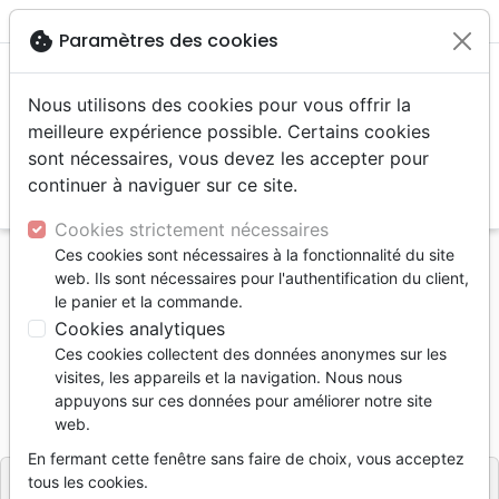
menu
shopping_cart
account_circle
cookie
Paramètres des cookies
Nous utilisons des cookies pour vous offrir la
meilleure expérience possible. Certains cookies
sont nécessaires, vous devez les accepter pour
continuer à naviguer sur ce site.
search
Reche
Cookies strictement nécessaires
Ces cookies sont nécessaires à la fonctionnalité du site
Accueil
Livres
Edification
web. Ils sont nécessaires pour l'authentification du client,
Un banc qu'est ce que ça change?
le panier et la commande.
Cookies analytiques
Un banc qu'est ce que ça change?
Ces cookies collectent des données anonymes sur les
CHOCAS VIVIANE
visites, les appareils et la navigation. Nous nous
appuyons sur ces données pour améliorer notre site
Référence
LAB1910
EAN
9782830919103
web.
LABOR ET FIDES
Editeur
En fermant cette fenêtre sans faire de choix, vous acceptez
tous les cookies.