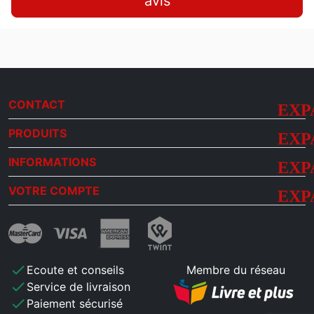
avis
CONTACT
PRODUITS
INFORMATIONS
VOTRE COMPTE
check
Ecoute et conseils
Membre du réseau
check
Service de livraison
check
Paiement sécurisé