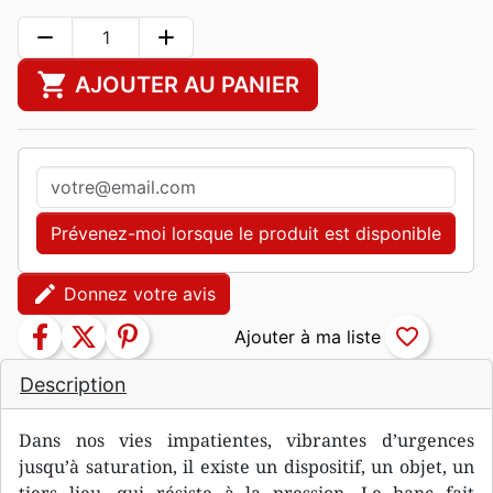
remove
add
shopping_cart
AJOUTER AU PANIER
Prévenez-moi lorsque le produit est disponible
edit
Donnez votre avis
facebook
twitter
pinterest
favorite_border
Description
Dans nos vies impatientes, vibrantes d’urgences
jusqu’à saturation, il existe un dispositif, un objet, un