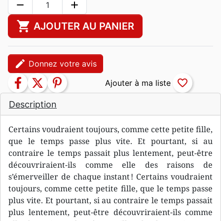
remove
add
shopping_cart
AJOUTER AU PANIER
edit
Donnez votre avis
facebook
twitter
pinterest
favorite_border
Description
Certains voudraient toujours, comme cette petite fille,
que le temps passe plus vite. Et pourtant, si au
contraire le temps passait plus lentement, peut-être
découvriraient-ils comme elle des raisons de
s’émerveiller de chaque instant ! Certains voudraient
toujours, comme cette petite fille, que le temps passe
plus vite. Et pourtant, si au contraire le temps passait
plus lentement, peut-être découvriraient-ils comme