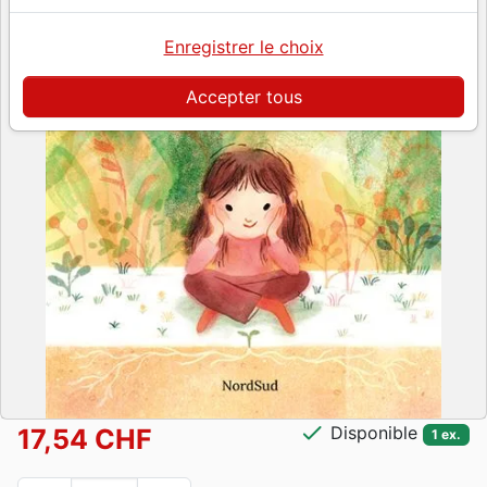
Enregistrer le choix
Accepter tous
check
Disponible
17,54 CHF
1 ex.