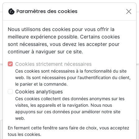
menu
shopping_cart
account_circle
cookie
Paramètres des cookies
Nous utilisons des cookies pour vous offrir la
meilleure expérience possible. Certains cookies
sont nécessaires, vous devez les accepter pour
continuer à naviguer sur ce site.
search
Reche
Cookies strictement nécessaires
Ces cookies sont nécessaires à la fonctionnalité du site
Accueil
Jeunesse
0 - 6 ans
J'attends...
web. Ils sont nécessaires pour l'authentification du client,
le panier et la commande.
J'attends...
Cookies analytiques
RIUZ MARINA
Ces cookies collectent des données anonymes sur les
visites, les appareils et la navigation. Nous nous
Référence
NS0151
EAN
9782831101514
appuyons sur ces données pour améliorer notre site
NordSud
Editeur
web.
En fermant cette fenêtre sans faire de choix, vous acceptez
tous les cookies.