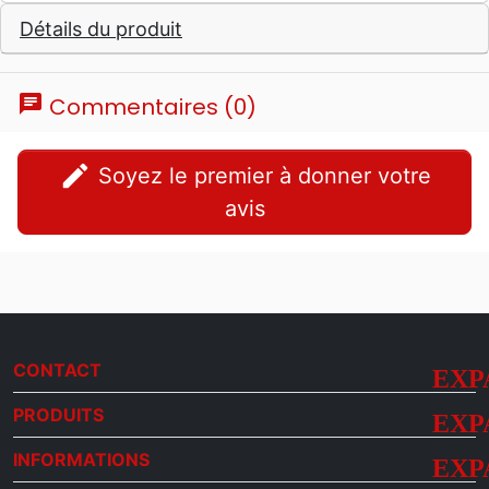
Détails du produit
chat
Commentaires (0)
edit
Soyez le premier à donner votre
avis
CONTACT
PRODUITS
INFORMATIONS