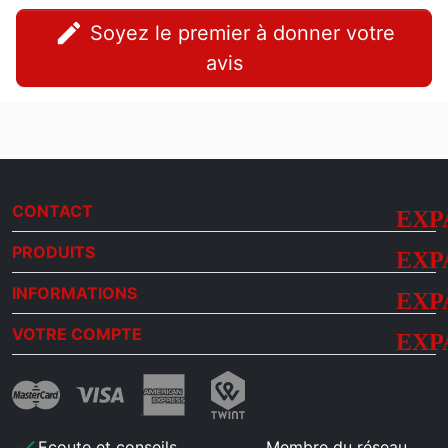
edit
Soyez le premier à donner votre
avis
CONTACT
PRODUITS
INFORMATIONS
VOTRE COMPTE
check
Ecoute et conseils
Membre du réseau