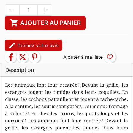
remove
add
shopping_cart
AJOUTER AU PANIER
edit
Donnez votre avis
facebook
twitter
pinterest
favorite_border
Description
Les animaux font leur rentrée ! Devant la grille, les
escargots jouent les timides dans leurs coquilles. En
classe, les cochons patouillent et jouent à tache-tache.
A la cantine, les souris sont gâtées ! Au menu : fromage
à volonté ! Et chez les crocos, les petits loups et les
oursons ? Les animaux font leur rentrée ! Devant la
grille, les escargots jouent les timides dans leurs