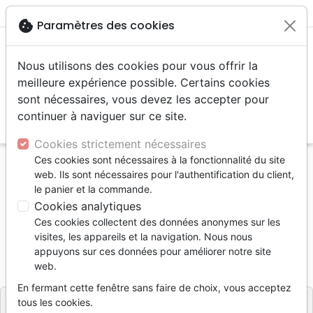
menu
shopping_cart
account_circle
cookie
Paramètres des cookies
Nous utilisons des cookies pour vous offrir la
meilleure expérience possible. Certains cookies
sont nécessaires, vous devez les accepter pour
continuer à naviguer sur ce site.
search
Reche
Cookies strictement nécessaires
Ces cookies sont nécessaires à la fonctionnalité du site
Accueil
Jeunesse
0 - 6 ans
web. Ils sont nécessaires pour l'authentification du client,
Rentrée des animaux (La)
le panier et la commande.
Cookies analytiques
La rentrée des animaux
Ces cookies collectent des données anonymes sur les
CARAIN NOE ET LE GOFF
visites, les appareils et la navigation. Nous nous
appuyons sur ces données pour améliorer notre site
Référence
MIJ0280
EAN
9782807702806
web.
Mijade
Editeur
En fermant cette fenêtre sans faire de choix, vous acceptez
tous les cookies.