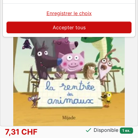
Enregistrer le choix
Accepter tous
check
Disponible
7,31 CHF
1 ex.