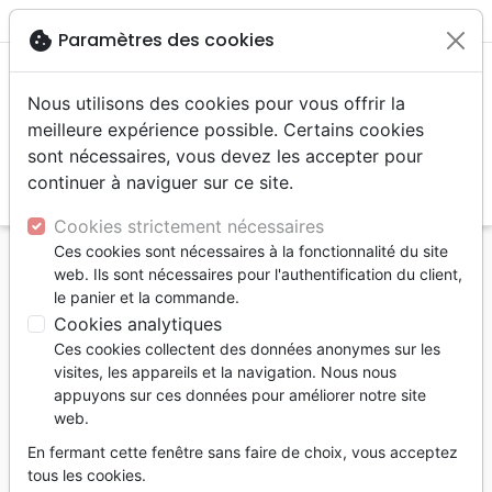
menu
shopping_cart
account_circle
cookie
Paramètres des cookies
Nous utilisons des cookies pour vous offrir la
meilleure expérience possible. Certains cookies
sont nécessaires, vous devez les accepter pour
continuer à naviguer sur ce site.
search
Reche
Cookies strictement nécessaires
Ces cookies sont nécessaires à la fonctionnalité du site
Accueil
Livres
Edification
web. Ils sont nécessaires pour l'authentification du client,
Mission et la puissance du Saint-Esprit (La) - Le
le panier et la commande.
gouvernement de Dieu sur terre
Cookies analytiques
Ces cookies collectent des données anonymes sur les
La puissance et la mission du Saint-
visites, les appareils et la navigation. Nous nous
Esprit
appuyons sur ces données pour améliorer notre site
web.
Le gouvernement de Dieu sur terre
En fermant cette fenêtre sans faire de choix, vous acceptez
Myles Munroe
tous les cookies.