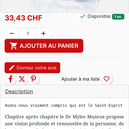
check
Disponible
33,43 CHF
1 ex.
remove
add
shopping_cart
AJOUTER AU PANIER
edit
Donnez votre avis
facebook
twitter
pinterest
favorite_border
Description
Avons-nous vraiment compris qui est le Saint-Esprit ?
Chapitre après chapitre le Dr Myles Munroe propose
une vision profonde et renouvelée de la personne, de