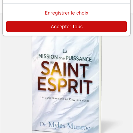
Référence
EPH7738
EAN
9782922777383
ETERNITY PUBLISHING
Editeur
Enregistrer le choix
Accepter tous