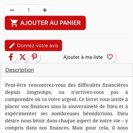
remove
add
shopping_cart
AJOUTER AU PANIER
edit
Donnez votre avis
facebook
twitter
pinterest
favorite_border
Description
Peut-être rencontrez-vous des difficultés financières
depuis longtemps, ou n’arrivez-vous pas à
comprendre où va votre argent. Ce livret vous invite à
placer vos finances sous la souveraineté de Dieu et à
expérimenter ses nombreuses bénédictions. Dieu
désire nous bénir dans chaque aspect de notre vie – y
compris dans nos finances. Mais pour cela, il nous