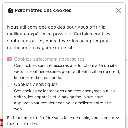
menu
shopping_cart
account_circle
cookie
Paramètres des cookies
Nous utilisons des cookies pour vous offrir la
meilleure expérience possible. Certains cookies
sont nécessaires, vous devez les accepter pour
continuer à naviguer sur ce site.
search
Reche
Cookies strictement nécessaires
Ces cookies sont nécessaires à la fonctionnalité du site
Accueil
Livres
Ethique, société, politique
web. Ils sont nécessaires pour l'authentification du client,
Des finances bien organisées
le panier et la commande.
Cookies analytiques
Des finances bien organisées
Ces cookies collectent des données anonymes sur les
Joyce Meyer
visites, les appareils et la navigation. Nous nous
appuyons sur ces données pour améliorer notre site
Référence
JMM9542
EAN
9783948795429
web.
JOYCE MEYER MINISTRIES GMBH HA
Editeur
En fermant cette fenêtre sans faire de choix, vous acceptez
NOUVEAU
tous les cookies.