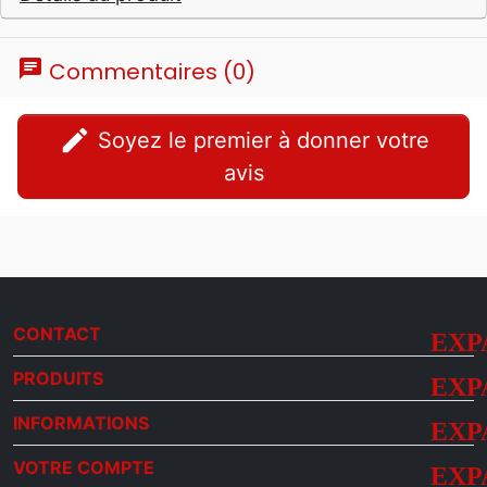
chat
Commentaires (0)
edit
Soyez le premier à donner votre
avis
CONTACT
PRODUITS
INFORMATIONS
VOTRE COMPTE