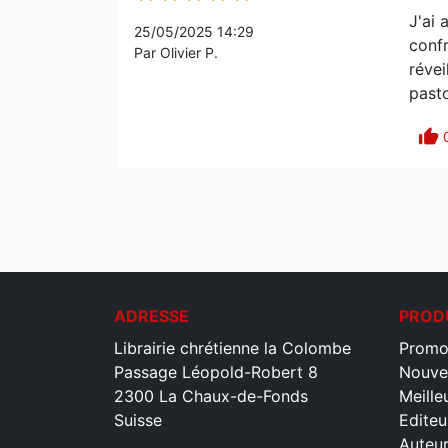
J'ai 
25/05/2025 14:29
confr
Par Olivier P.
révei
pasto
thumb_up
ADRESSE
PROD
Librairie chrétienne la Colombe
Promo
Passage Léopold-Robert 8
Nouve
2300 La Chaux-de-Fonds
Meille
Suisse
Editeu
Auteu