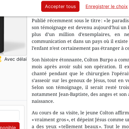
imminente (NDE). Une expérience qui l’amè
Accepter tous
Enregistrer le choix
paradis.
Publié récemment sous le titre : « le paradis,
son témoignage est devenu aujourd’hui un bes
plus d’un million d’exemplaires, en 
communication et dans un pays où il existe p
l’enfant n’est certainement pas étranger à 
ss_top
Avec délai
Son histoire étonnante, Colton Burpo a comm
mois après avoir subi son opération. Il e
chanté pendant que le chirurgien l’opérait.
s’asseoir sur les genoux de Jésus, tout en vo
Selon son témoignage, il serait resté troi
notamment Jean-Baptiste, des anges et son 
naissance.
Au cours de sa visite, le jeune Colton affirm
« vraiment gros », et dépeint Jésus comme un
a des yeux « tellement beaux ». Tout le mon
sponible