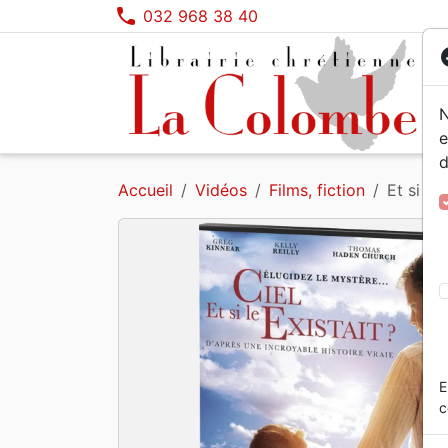
phone
032 968 38 40
co
N
e
d
Segond 21
Noël et fêtes
Bibles jeunesse
Louange, Adoration
Films, fiction
Calendriers, agendas
NBS
Théol
6 - 9
Rock
Histo
Papet
Accueil
Vidéos
Films, fiction
Et si le
Segond
Etude de la Bible
Prières, méditations jeunesse
Gospel, Soul
Dessins animés
Jeux
Darb
Eglis
9 - 1
Rap, 
Docum
Obje
NEG
Erudition
0 - 6 ans
Pop, Rock
Seme
Ethiq
Adole
Instr
Colombe
Edification
Franç
Prièr
Doctrine
Perso
E
c