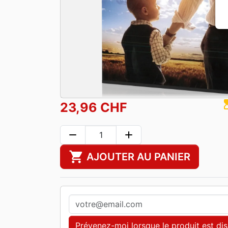
hourgla
23,96 CHF
remove
add
shopping_cart
AJOUTER AU PANIER
Prévenez-moi lorsque le produit est di