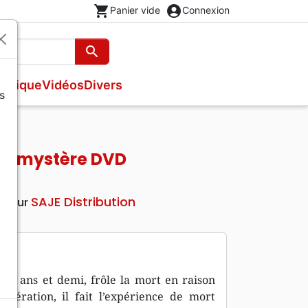
shopping_cart
account_circle
Panier vide
Connexion
search
Rechercher
usique
Vidéos
Divers
s
Nouveaux Testaments
Bandes dessinées
Recueils et partitions
s
Evangiles
Théâtre, saynettes
Livres cadeaux
ez le mystère DVD
Brochures et traités
Poésie
SAJE Distribution
diteur
ois ans et demi, frôle la mort en raison
opération, il fait l’expérience de mort