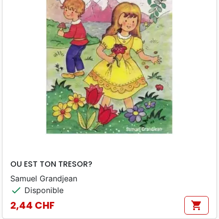
OU EST TON TRESOR?
Samuel Grandjean
check
Disponible
2,44 CHF
shopping_cart
Prix