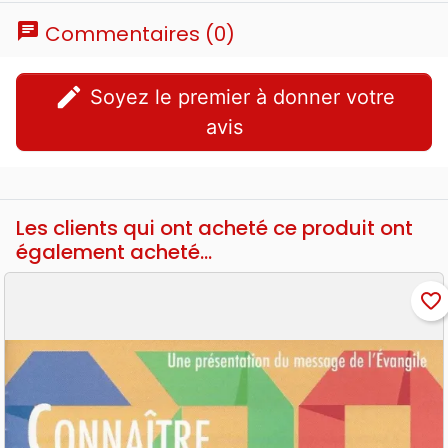
chat
Commentaires (0)
edit
Soyez le premier à donner votre
avis
Les clients qui ont acheté ce produit ont
également acheté...
favorite_border