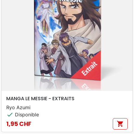
MANGA LE MESSIE - EXTRAITS
Ryo Azumi
check
Disponible
1,95 CHF
shopping_cart
Prix