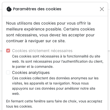
menu
shopping_cart
account_circle
cookie
Paramètres des cookies
Nous utilisons des cookies pour vous offrir la
meilleure expérience possible. Certains cookies
sont nécessaires, vous devez les accepter pour
continuer à naviguer sur ce site.
search
Reche
Cookies strictement nécessaires
Ces cookies sont nécessaires à la fonctionnalité du site
Accueil
Livres
Brochures et traités
web. Ils sont nécessaires pour l'authentification du client,
Grâce (La) - Accepter le don que Dieu nous offre
le panier et la commande.
Cookies analytiques
La grâce
Ces cookies collectent des données anonymes sur les
Accepter le don que Dieu nous offre
visites, les appareils et la navigation. Nous nous
[Série Découverte]
appuyons sur ces données pour améliorer notre site
web.
R.CAMPBELL CONSTANTINE
En fermant cette fenêtre sans faire de choix, vous acceptez
Référence
RBC0074
EAN
9789892600741
tous les cookies.
Radio Bible Class