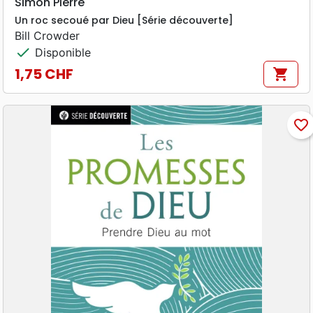
Simon Pierre
Un roc secoué par Dieu [Série découverte]
Bill Crowder
check
Disponible
1,75 CHF
shopping_cart
Prix
favorite_border