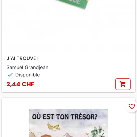
J'AI TROUVE !
Samuel Grandjean
check
Disponible
2,44 CHF
shopping_cart
Prix
favorite_border