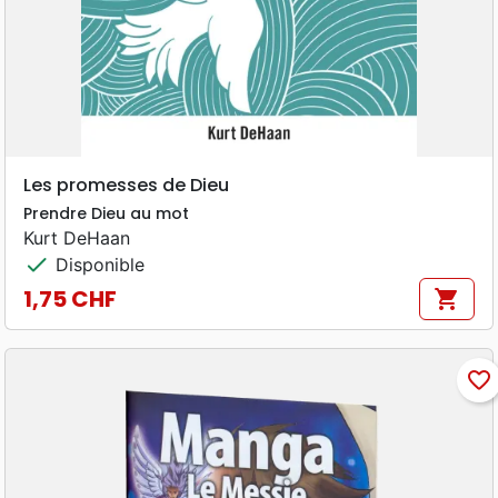
Les promesses de Dieu
Prendre Dieu au mot
Kurt DeHaan
check
Disponible
1,75 CHF
shopping_cart
Prix
favorite_border