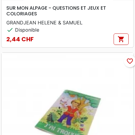
SUR MON ALPAGE - QUESTIONS ET JEUX ET
COLORIAGES
GRANDJEAN HELENE & SAMUEL
check
Disponible
2,44 CHF
shopping_cart
Prix
favorite_border