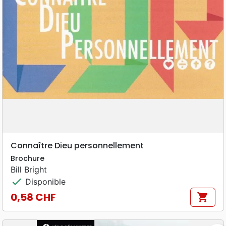
Connaître Dieu personnellement
Brochure
Bill Bright
check
Disponible
0,58 CHF
shopping_cart
Prix