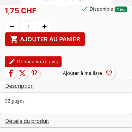
check
Disponible
1,75 CHF
1 ex.
remove
add
shopping_cart
AJOUTER AU PANIER
edit
Donnez votre avis
facebook
twitter
pinterest
favorite_border
Description
32 pages
Détails du produit