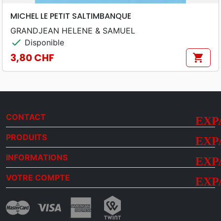
MICHEL LE PETIT SALTIMBANQUE
GRANDJEAN HELENE & SAMUEL
check
Disponible
3,80 CHF
shopping_cart
Prix
CONTACT
PRODUITS
INFORMATIONS
VOTRE COMPTE