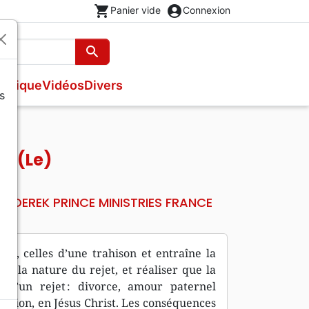
shopping_cart
account_circle
Panier vide
Connexion
search
Rechercher
usique
Vidéos
Divers
s
Nouveaux Testaments
Bandes dessinées
s
Evangiles
Théâtre, saynettes
Livres cadeaux
et (Le)
Brochures et traités
Poésie
DEREK PRINCE MINISTRIES FRANCE
ur
es, celles d’une trahison et entraîne la
re la nature du rejet, et réaliser que la
 d’un rejet : divorce, amour paternel
eptation, en Jésus Christ. Les conséquences