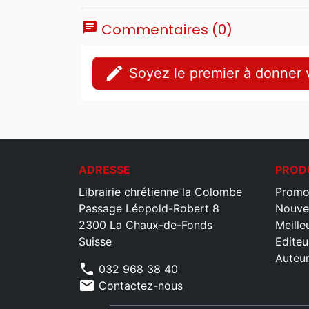
chat
Commentaires (0)
edit
Soyez le premier à donner v
ADRESSE
PROD
Librairie chrétienne la Colombe
Promo
Passage Léopold-Robert 8
Nouve
2300 La Chaux-de-Fonds
Meille
Suisse
Editeu
Auteu
phone
032 968 38 40
mail
Contactez-nous