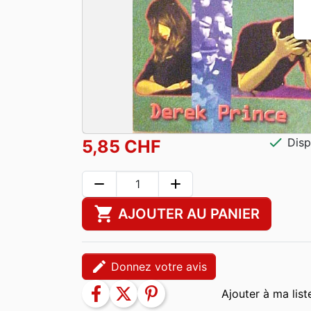
check
Disp
5,85 CHF
remove
add
shopping_cart
AJOUTER AU PANIER
edit
Donnez votre avis
facebook
twitter
pinterest