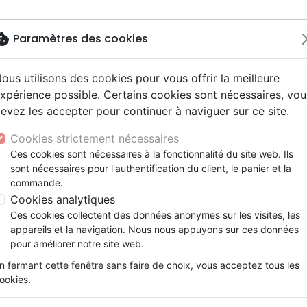
okie
Paramètres des cookies
ous utilisons des cookies pour vous offrir la meilleure
Nouveautés
Bibles
Livres
Jeunesse
M
xpérience possible. Certains cookies sont nécessaires, vou
evez les accepter pour continuer à naviguer sur ce site.
ogie
 ans
ires vraies, témoignages
erie
Français fondamental
Famille, couple
Enseignement jeunesse
Jeunesse
Concerts, spectacles
Accessoires de Bible
son, relation d'aide
Remède de Dieu contre le rejet (Le)
y
e
2 ans
umental
entaires, reportages
ts cadeaux
Autres versions
Israël, Messianique
Livres d'activités
Compilations
Enseignement, conférence
Cookies strictement nécessaires
ur
ue, société, politique
scents, jeunes
 Musique de fête
Bibles d'étude
Evangelisation
CD Jeunesse
Recueils et partitions
Remède de Dieu contre le rej
Ces cookies sont nécessaires à la fonctionnalité du site web. Ils
ais courant
e, adoration, louange
sont nécessaires pour l'authentification du client, le panier et la
Bibles audio
Témoignages, biographies
Derek Prince
commande.
nne, santé
Romans
Cookies analytiques
Référence
351-365
EAN
9782911537011
Edite
Ces cookies collectent des données anonymes sur les visites, les
Description
Détails du produit
appareils et la navigation. Nous nous appuyons sur ces données
pour améliorer notre site web.
Le rejet laisse, entre autres comme blessur
n fermant cette fenêtre sans faire de choix, vous acceptez tous les
honte et un esprit abattu. Il faut comprend
ookies.
moitié de la population humaine souffre
déficient etc. ! L’opposé du rejet c’est l’acc