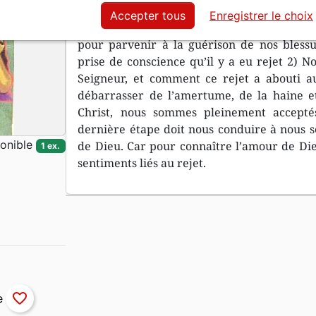
du rejet sont la solitude, la pitié de soi, la
Accepter tous
Enregistrer le choix
solution par la mort de son Fils Jésus Chris
pour parvenir à la guérison de nos blessur
prise de conscience qu’il y a eu rejet 2) No
Seigneur, et comment ce rejet a abouti au
débarrasser de l’amertume, de la haine et 
Christ, nous sommes pleinement accept
dernière étape doit nous conduire à nous se
onible
de Dieu. Car pour connaître l’amour de Dieu
1 ex.
sentiments liés au rejet.
favorite_border