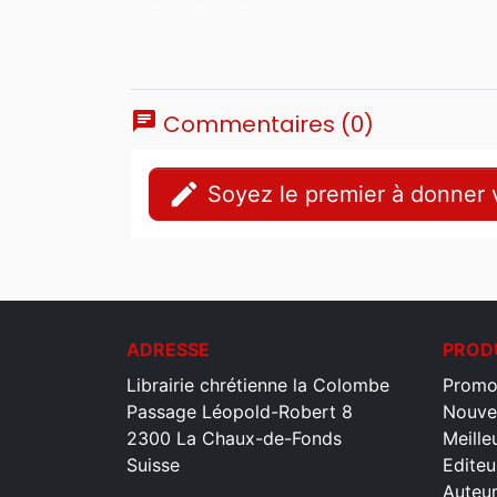
chat
Commentaires (0)
edit
Soyez le premier à donner v
ADRESSE
PROD
Librairie chrétienne la Colombe
Promo
Passage Léopold-Robert 8
Nouve
2300 La Chaux-de-Fonds
Meille
Suisse
Editeu
Auteu