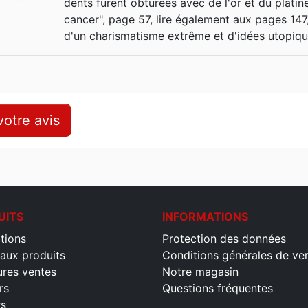
dents furent obturées avec de l'or et du platin
cancer", page 57, lire également aux pages 147
d'un charismatisme extrême et d'idées utopiqu
otre avis
UITS
INFORMATIONS
tions
Protection des données
aux produits
Conditions générales de ve
ures ventes
Notre magasin
rs
Questions fréquentes
rs