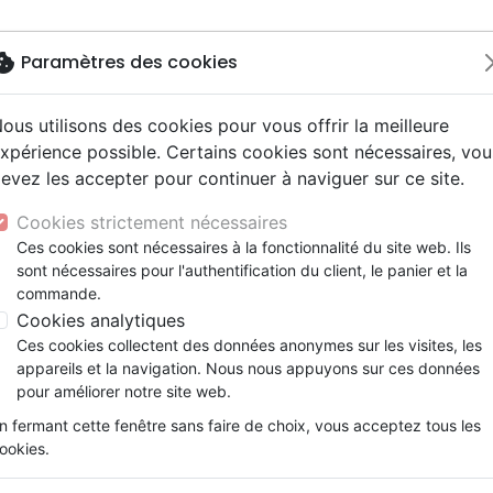
okie
Paramètres des cookies
ous utilisons des cookies pour vous offrir la meilleure
Nouveautés
Bibles
Livres
Jeunesse
M
xpérience possible. Certains cookies sont nécessaires, vou
evez les accepter pour continuer à naviguer sur ce site.
ogie
 ans
ires vraies, témoignages
erie
Français fondamental
Famille, couple
Enseignement jeunesse
Noël, Musique de fête
Concerts, spectacles
Accessoires de Bible
I BIEN SATAN - LE CRI DE GUERRE D'UN EVANGELISTE
y
e
2 ans
Hip-hop
entaires, reportages
ts cadeaux
Autres versions
Israël, Messianique
Livres d'activités
Jeunesse
Enseignement, conférence
Cookies strictement nécessaires
ur
ue, société, politique
scents, jeunes
umental
Bibles d'étude
Evangelisation
CD Jeunesse
Compilations
ECOUTE MOI BIEN SATAN - LE 
Ces cookies sont nécessaires à la fonctionnalité du site web. Ils
ais courant
e, adoration, louange
sont nécessaires pour l'authentification du client, le panier et la
Bibles audio
Témoignages, biographies
EVANGELISTE
commande.
nne, santé
Romans
Carlos Annacondia
Cookies analytiques
Ces cookies collectent des données anonymes sur les visites, les
Référence
MM-3536
EAN
9782921335362
Ed
appareils et la navigation. Nous nous appuyons sur ces données
Description
Détails du produit
pour améliorer notre site web.
n fermant cette fenêtre sans faire de choix, vous acceptez tous les
ECOUTE-MOI BIEN SATAN Carlos Annacondi
ookies.
Ministères Multilingues