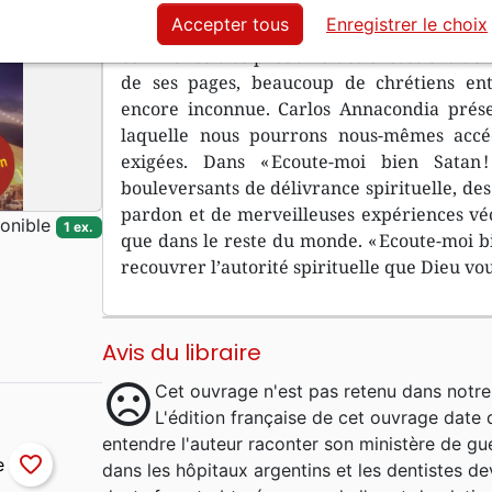
Accepter tous
Enregistrer le choix
Lorsque Carlos Annacondia lance son cri d
commence à se produire des choses extraordin
de ses pages, beaucoup de chrétiens ent
encore inconnue. Carlos Annacondia prése
laquelle nous pourrons nous-mêmes accéd
exigées. Dans « Ecoute-moi bien Satan 
bouleversants de délivrance spirituelle, de
pardon et de merveilleuses expériences véc
onible
1 ex.
que dans le reste du monde. « Ecoute-moi bie
recouvrer l’autorité spirituelle que Dieu vo
Avis du libraire
sentiment_dissatisfied
Cet ouvrage n'est pas retenu dans notre
L'édition française de cet ouvrage date 
entendre l'auteur raconter son ministère de gué
favorite_border
dans les hôpitaux argentins et les dentistes d