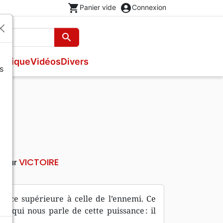
shopping_cart
account_circle
Panier vide
Connexion
search
Rechercher
usique
Vidéos
Divers
s
Nouveaux Testaments
Bandes dessinées
Recueils et partitions
s
Evangiles
Théâtre, saynettes
Livres cadeaux
Brochures et traités
Poésie
VICTOIRE
iteur
ance supérieure à celle de l’ennemi. Ce
ns qui nous parle de cette puissance : il