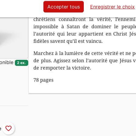
Accepter tous
Enregistrer le choix
L’autorité est le bien de chaque croyant-p
chrétiens connaîtront la vérité, l’enne
impossible à Satan de dominer le peuple
l’autorité qui leur appartient en Christ J
fidèles savent qu’il est vaincu.
Marchez à la lumière de cette vérité et ne 
de plus. Agissez selon l’autorité que Jésus
onible
2 ex.
de remporter la victoire.
78 pages
favorite_border