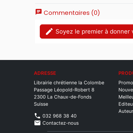
chat
Commentaires (0)
edit
Soyez le premier à donner v
ADRESSE
PROD
Librairie chrétienne la Colombe
Promo
Passage Léopold-Robert 8
Nouve
2300 La Chaux-de-Fonds
Meille
Suisse
Editeu
Auteu
phone
032 968 38 40
mail
Contactez-nous