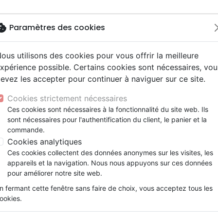
okie
Paramètres des cookies
ous utilisons des cookies pour vous offrir la meilleure
Nouveautés
Bibles
Livres
Jeunesse
M
xpérience possible. Certains cookies sont nécessaires, vou
evez les accepter pour continuer à naviguer sur ce site.
ogie
 ans
ires vraies, témoignages
erie
Français fondamental
Famille, couple
Enseignement jeunesse
Noël, Musique de fête
Concerts, spectacles
Accessoires de Bible
u croyant (L') édition revue et augmentée
y
e
2 ans
Hip-hop
entaires, reportages
ts cadeaux
Autres versions
Israël, Messianique
Livres d'activités
Jeunesse
Enseignement, conférence
Cookies strictement nécessaires
ur
ue, société, politique
scents, jeunes
umental
Bibles d'étude
Evangelisation
CD Jeunesse
Compilations
L'autorité du croyant
Ces cookies sont nécessaires à la fonctionnalité du site web. Ils
ais courant
e, adoration, louange
sont nécessaires pour l'authentification du client, le panier et la
Bibles audio
Témoignages, biographies
Edition revue et augmentée
commande.
nne, santé
Romans
Cookies analytiques
Kenneth E. Hagin
Ces cookies collectent des données anonymes sur les visites, les
Référence
VIC0003
EAN
9782361400033
Ed
appareils et la navigation. Nous nous appuyons sur ces données
Description
Détails du produit
pour améliorer notre site web.
n fermant cette fenêtre sans faire de choix, vous acceptez tous les
L’Autorité du Croyant repose sur une puiss
ookies.
bestseller est basé sur l’épître aux Ephésie
révolutionnera votre vie.