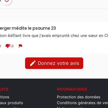
favorite_border
erger médite le psaume 23
bon édifiant livre que j'avais emprunté chez une sœur en Ch
thumb_down
flag
0
0
edit
Donnez votre avis
UITS
INFORMATIONS
tions
Protection des données
aux produits
Conditions générales de ve