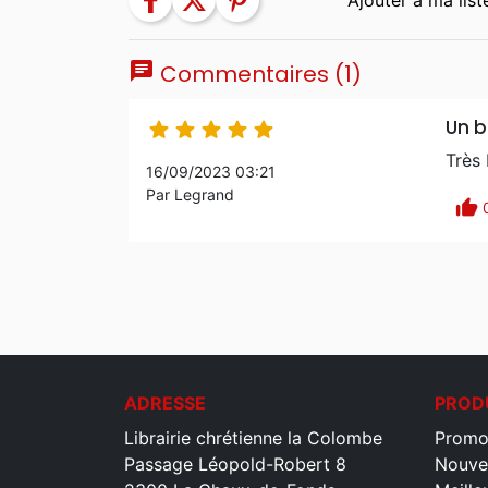
facebook
twitter
pinterest
chat
Commentaires (1)
Un b





Très 
16/09/2023 03:21
Par Legrand
thumb_up
ADRESSE
PROD
Librairie chrétienne la Colombe
Promo
Passage Léopold-Robert 8
Nouve