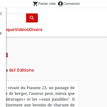
shopping_cart
account_circle
Panier vide
Connexion
search
Rechercher
usique
Vidéos
Divers
s
Nouveaux Testaments
Bandes dessinées
s
Evangiles
Théâtre, saynettes
Livres cadeaux
 23
Brochures et traités
Poésie
BLF Éditions
iteur
ire vivant du Psaume 23, un passage de
ence de berger, l’auteur peut, mieux que
 pâturages » et les « eaux paisibles". Il
si pleinement aux besoins de chacune de