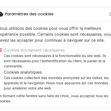
okie
Paramètres des cookies
ous utilisons des cookies pour vous offrir la meilleure
Nouveautés
Bibles
Livres
Jeunesse
M
xpérience possible. Certains cookies sont nécessaires, vou
evez les accepter pour continuer à naviguer sur ce site.
ogie
 ans
ires vraies, témoignages
erie
Français fondamental
Famille, couple
Enseignement jeunesse
Jeunesse
Concerts, spectacles
Accessoires de Bible
BERGER MEDITE LE PSAUME 23
y
e
2 ans
umental
entaires, reportages
ts cadeaux
Autres versions
Israël, Messianique
Livres d'activités
Compilations
Enseignement, conférence
Cookies strictement nécessaires
ur
ue, société, politique
scents, jeunes
 Musique de fête
Bibles d'étude
Evangelisation
CD Jeunesse
Recueils et partitions
UN BERGER MEDITE LE PSAUME
Ces cookies sont nécessaires à la fonctionnalité du site web. Ils
ais courant
e, adoration, louange
sont nécessaires pour l'authentification du client, le panier et la
Bibles audio
Témoignages, biographies
Phillip W. Keller
commande.
nne, santé
Romans
Cookies analytiques
Référence
BLF4685
EAN
9782910246853
Ed
Ces cookies collectent des données anonymes sur les visites, les
Description
Détails du produit
appareils et la navigation. Nous nous appuyons sur ces données
pour améliorer notre site web.
Phillip KELLER nous présente un commenta
n fermant cette fenêtre sans faire de choix, vous acceptez tous les
la Bible des plus connus. De par son expéri
ookies.
quiconque, parler de ce que sont les « verts
vous fera redécouvrir Celui qui pourvoit 