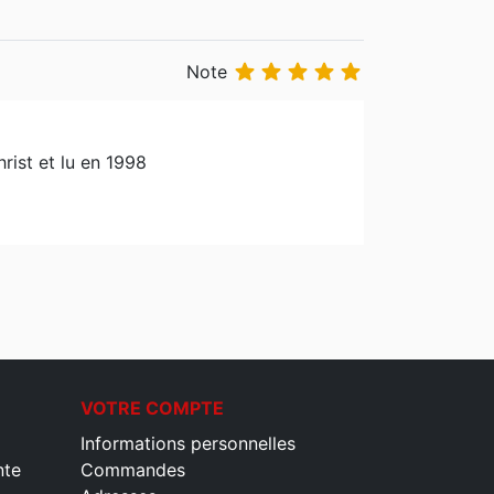





Note
rist et lu en 1998
VOTRE COMPTE
Informations personnelles
nte
Commandes