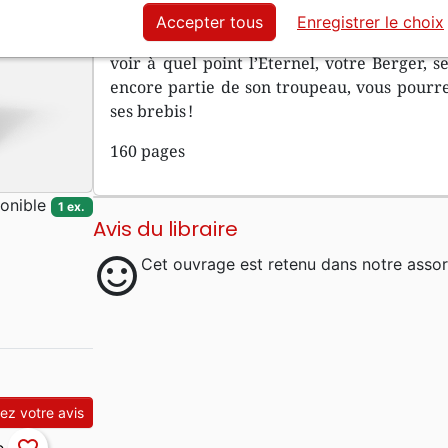
ses brebis. Lisez ce livre comme si vous 
Accepter tous
Enregistrer le choix
ses pérégrinations, sous la conduite attenti
voir à quel point l’Éternel, votre Berger, s
encore partie de son troupeau, vous pourre
ses brebis !
160 pages
onible
1 ex.
Avis du libraire
sentiment_satisfied
Cet ouvrage est retenu dans notre assor
z votre avis