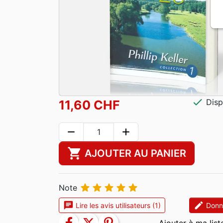
check
Disp
11,60 CHF
remove
add
shopping_cart
AJOUTER AU PANIER





Note
chat
edit
Lire les avis utilisateurs (1)
Donne