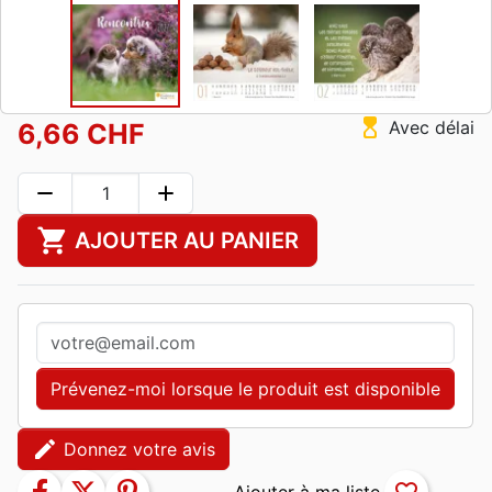
hourglass_top
Avec délai
6,66 CHF
remove
add
shopping_cart
AJOUTER AU PANIER
Prévenez-moi lorsque le produit est disponible
edit
Donnez votre avis