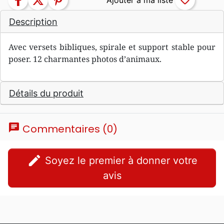
facebook
twitter
pinterest
favorite_border
Description
Avec versets bibliques, spirale et support stable pour
poser. 12 charmantes photos d’animaux.
Détails du produit
chat
Commentaires (0)
edit
Soyez le premier à donner votre
avis