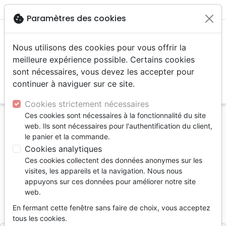
menu
shopping_cart
account_circle
cookie
Paramètres des cookies
Nous utilisons des cookies pour vous offrir la
meilleure expérience possible. Certains cookies
sont nécessaires, vous devez les accepter pour
continuer à naviguer sur ce site.
search
Reche
Cookies strictement nécessaires
Ces cookies sont nécessaires à la fonctionnalité du site
Accueil
Divers
Calendriers, agendas
web. Ils sont nécessaires pour l'authentification du client,
Calendrier Rencontres - mini de table
le panier et la commande.
Cookies analytiques
Rencontres
Ces cookies collectent des données anonymes sur les
Calendrier mini, à poser
visites, les appareils et la navigation. Nous nous
appuyons sur ces données pour améliorer notre site
2026
web.
Référence
EPT38222
EAN
9783927744134
En fermant cette fenêtre sans faire de choix, vous acceptez
Évangile pour tous
Editeur
tous les cookies.