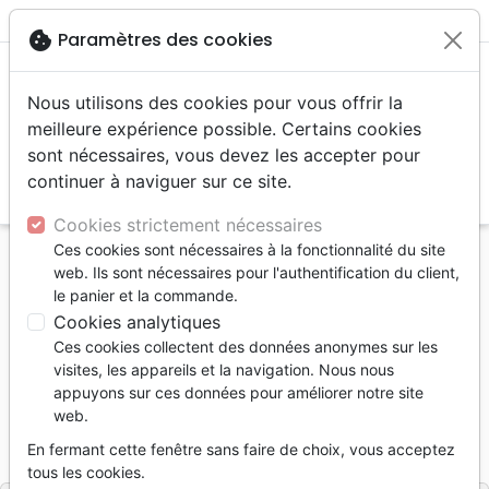
menu
shopping_cart
account_circle
cookie
Paramètres des cookies
Nous utilisons des cookies pour vous offrir la
meilleure expérience possible. Certains cookies
sont nécessaires, vous devez les accepter pour
continuer à naviguer sur ce site.
search
Reche
Cookies strictement nécessaires
Ces cookies sont nécessaires à la fonctionnalité du site
Accueil
Divers
Calendriers, agendas
web. Ils sont nécessaires pour l'authentification du client,
Calendrier Israël Shalom - trilingue, mural
le panier et la commande.
Cookies analytiques
Israël Shalom
Ces cookies collectent des données anonymes sur les
Calendrier trilingue, mural
visites, les appareils et la navigation. Nous nous
appuyons sur ces données pour améliorer notre site
2027
web.
Référence
BOL179603
EAN
9783866033726
En fermant cette fenêtre sans faire de choix, vous acceptez
Bolanz
Editeur
tous les cookies.