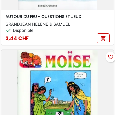
AUTOUR DU FEU - QUESTIONS ET JEUX
GRANDJEAN HELENE & SAMUEL
check
Disponible
2,44 CHF
shopping_cart
Prix
favorite_border