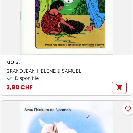
MOISE
GRANDJEAN HELENE & SAMUEL
check
Disponible
3,80 CHF
shopping_cart
Prix
favorite_border