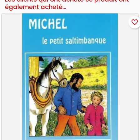
également acheté...
favorite_border