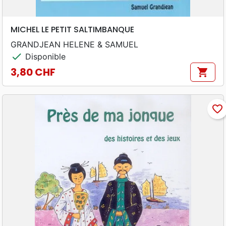
MICHEL LE PETIT SALTIMBANQUE
GRANDJEAN HELENE & SAMUEL
check
Disponible
3,80 CHF
shopping_cart
Prix
favorite_border