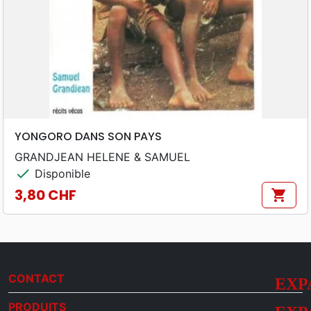
YONGORO DANS SON PAYS
GRANDJEAN HELENE & SAMUEL
check
Disponible
3,80 CHF
shopping_cart
Prix
CONTACT
PRODUITS