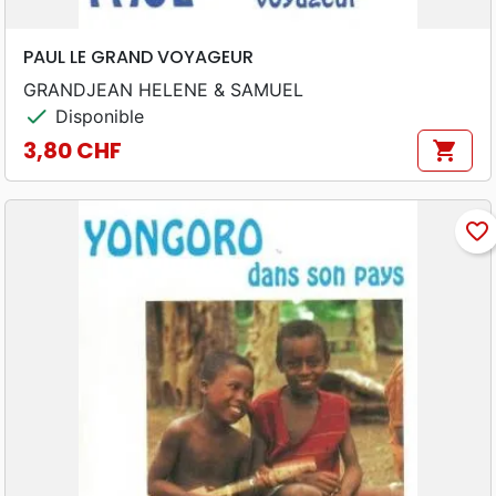
PAUL LE GRAND VOYAGEUR
GRANDJEAN HELENE & SAMUEL
check
Disponible
3,80 CHF
shopping_cart
Prix
favorite_border