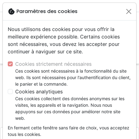
menu
shopping_cart
account_circle
cookie
Paramètres des cookies
Nous utilisons des cookies pour vous offrir la
meilleure expérience possible. Certains cookies
sont nécessaires, vous devez les accepter pour
continuer à naviguer sur ce site.
search
Reche
Cookies strictement nécessaires
Ces cookies sont nécessaires à la fonctionnalité du site
Accueil
Jeunesse
Bibles jeunesse
web. Ils sont nécessaires pour l'authentification du client,
AVENTURES DE CLAUDE ET MARTINE
le panier et la commande.
Cookies analytiques
AVENTURES DE CLAUDE ET MARTINE
Ces cookies collectent des données anonymes sur les
Samuel Grandjean
visites, les appareils et la navigation. Nous nous
appuyons sur ces données pour améliorer notre site
Référence
ESA2954
EAN
2000000455198
web.
Esaïe 55
Editeur
En fermant cette fenêtre sans faire de choix, vous acceptez
tous les cookies.