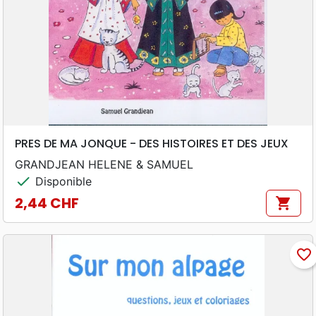
PRES DE MA JONQUE - DES HISTOIRES ET DES JEUX
GRANDJEAN HELENE & SAMUEL
check
Disponible
2,44 CHF
shopping_cart
Prix
favorite_border