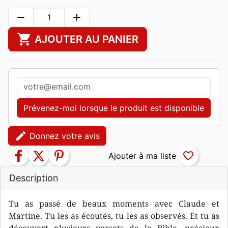
remove
add
shopping_cart
AJOUTER AU PANIER
Prévenez-moi lorsque le produit est disponible
edit
Donnez votre avis
facebook
twitter
pinterest
favorite_border
Description
Tu as passé de beaux moments avec Claude et
Martine. Tu les as écoutés, tu les as observés. Et tu as