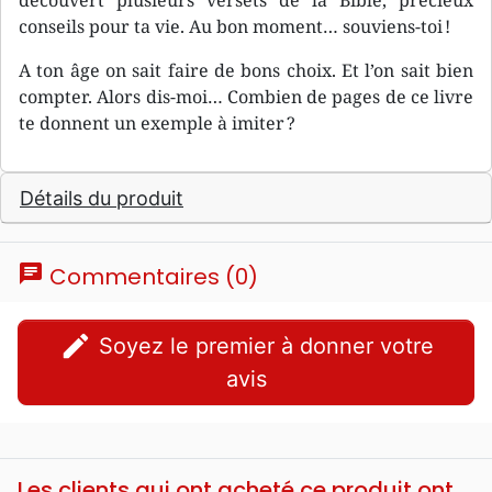
découvert plusieurs versets de la Bible, précieux
conseils pour ta vie. Au bon moment… souviens-toi !
A ton âge on sait faire de bons choix. Et l’on sait bien
compter. Alors dis-moi… Combien de pages de ce livre
te donnent un exemple à imiter ?
Détails du produit
chat
Commentaires (0)
edit
Soyez le premier à donner votre
avis
Les clients qui ont acheté ce produit ont