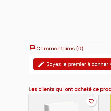
chat
Commentaires (0)
edit
Soyez le premier à donner v
Les clients qui ont acheté ce pro
favorite_border