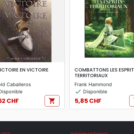
search
search
APERÇU RAPIDE
APERÇU RAPIDE
VICTOIRE EN VICTOIRE
COMBATTONS LES ESPRI
TERRITORIAUX
ld Caballeros
Frank Hammond
check
isponible
Disponible
52 CHF
5,85 CHF
shopping_cart
s
Prix