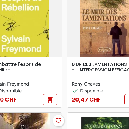
search
search
APERÇU RAPIDE
APERÇU RAPIDE
attre l'esprit de
MUR DES LAMENTATIONS 
llion
- L'INTERCESSION EFFICA
ain Freymond
Rony Chaves
check
isponible
Disponible
70 CHF
20,47 CHF
shopping_cart
s
Prix
favorite_border