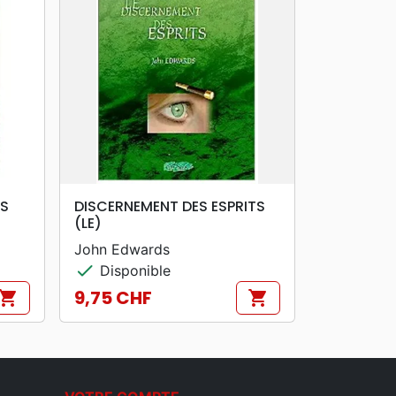
search
APERÇU RAPIDE
TS
DISCERNEMENT DES ESPRITS
(LE)
John Edwards
check
Disponible
9,75 CHF
hopping_cart
shopping_cart
Prix