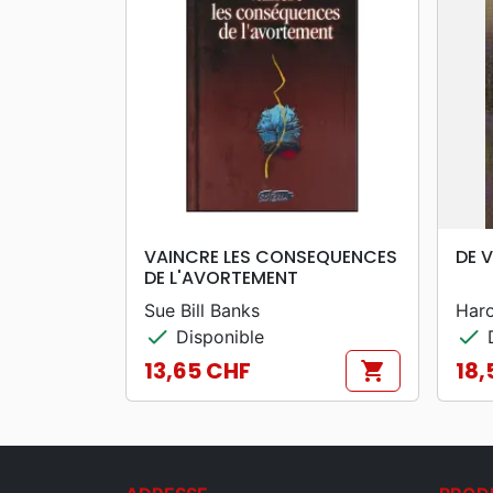
search
APERÇU RAPIDE
VAINCRE LES CONSEQUENCES
DE 
DE L'AVORTEMENT
Sue Bill Banks
Haro
check
check
Disponible
D
13,65 CHF
18,
shopping_cart
Prix
Prix