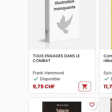
search
APERÇU RAPIDE
TOUS ENGAGES DANS LE
Comb
COMBAT
rébe
Frank Hammond
Sylv
check
check
Disponible
D
9,75 CHF
11,
shopping_cart
Prix
Prix
favorite_border