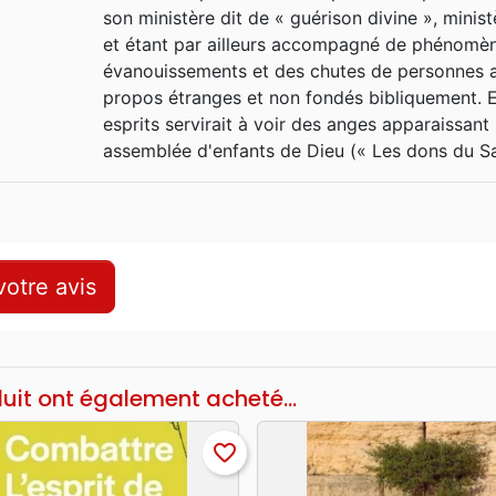
son ministère dit de « guérison divine », minis
et étant par ailleurs accompagné de phénomèn
évanouissements et des chutes de personnes att
propos étranges et non fondés bibliquement. 
esprits servirait à voir des anges apparaissant
assemblée d'enfants de Dieu (« Les dons du Sai
otre avis
duit ont également acheté...
favorite_border