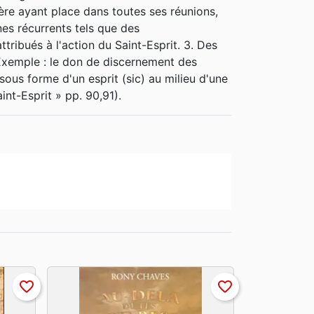
tère ayant place dans toutes ses réunions,
es récurrents tels que des
ribués à l'action du Saint-Esprit. 3. Des
Exemple : le don de discernement des
 sous forme d'un esprit (sic) au milieu d'une
nt-Esprit » pp. 90,91).
favorite_border
favorite_border