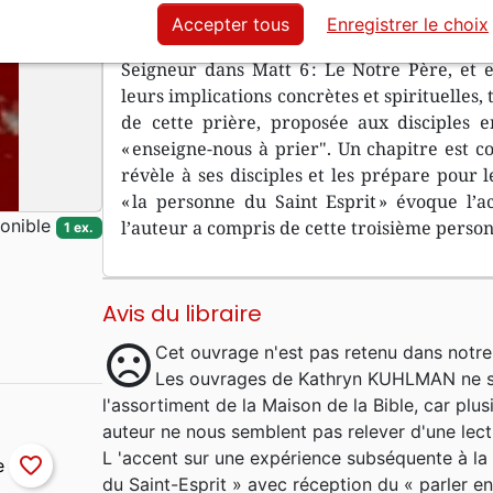
Accepter tous
Enregistrer le choix
Dans un style simple et facile d’accès, l’aut
Seigneur dans Matt 6 : Le Notre Père, et e
leurs implications concrètes et spirituelles,
de cette prière, proposée aux disciples e
« enseigne-nous à prier". Un chapitre est co
révèle à ses disciples et les prépare pour 
« la personne du Saint Esprit » évoque l’a
onible
l’auteur a compris de cette troisième person
1 ex.
Avis du libraire
sentiment_dissatisfied
Cet ouvrage n'est pas retenu dans notre
Les ouvrages de Kathryn KUHLMAN ne so
l'assortiment de la Maison de la Bible, car plu
auteur ne nous semblent pas relever d'une lectur
L 'accent sur une expérience subséquente à la
favorite_border
du Saint-Esprit » avec réception du « parler e