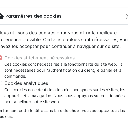
okie
Paramètres des cookies
ous utilisons des cookies pour vous offrir la meilleure
Nouveautés
Bibles
Livres
Jeunesse
M
xpérience possible. Certains cookies sont nécessaires, vou
evez les accepter pour continuer à naviguer sur ce site.
ogie
 ans
ires vraies, témoignages
erie
Français fondamental
Famille, couple
Enseignement jeunesse
Jeunesse
Concerts, spectacles
Accessoires de Bible
ge
NOTRE PERE
y
e
2 ans
umental
entaires, reportages
ts cadeaux
Autres versions
Israël, Messianique
Livres d'activités
Compilations
Enseignement, conférence
Cookies strictement nécessaires
ur
ue, société, politique
scents, jeunes
 Musique de fête
Bibles d'étude
Evangelisation
CD Jeunesse
Recueils et partitions
NOTRE PERE
Ces cookies sont nécessaires à la fonctionnalité du site web. Ils
ais courant
e, adoration, louange
sont nécessaires pour l'authentification du client, le panier et la
Bibles audio
Témoignages, biographies
Kathryn Kuhlman
commande.
nne, santé
Romans
Cookies analytiques
Référence
RDF1255
EAN
9782922770605
Ed
Ces cookies collectent des données anonymes sur les visites, les
Description
Détails du produit
appareils et la navigation. Nous nous appuyons sur ces données
pour améliorer notre site web.
NOTRE PERE
n fermant cette fenêtre sans faire de choix, vous acceptez tous les
Kathryn Kulhman
ookies.
Editions EPH