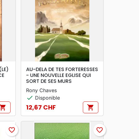
search
APERÇU RAPIDE
(LE)
AU-DELA DE TES FORTERESSES
CE
- UNE NOUVELLE EGLISE QUI
SORT DE SES MURS
Rony Chaves
check
Disponible
12,67 CHF
hopping_cart
shopping_cart
Prix
favorite_border
favorite_border