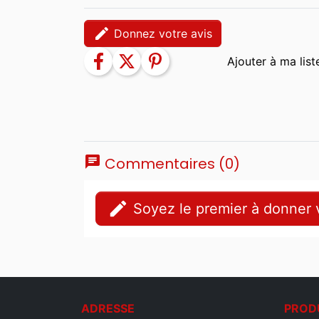
edit
Donnez votre avis
facebook
twitter
pinterest
chat
Commentaires (0)
edit
Soyez le premier à donner v
ADRESSE
PROD