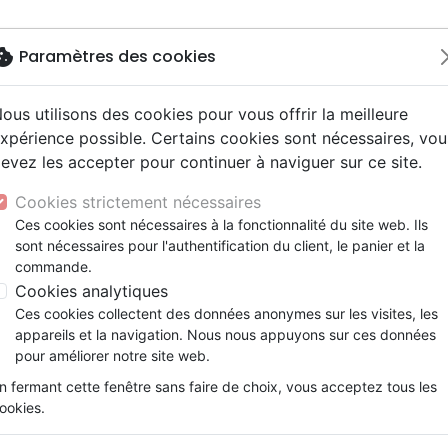
okie
Paramètres des cookies
ous utilisons des cookies pour vous offrir la meilleure
Nouveautés
Bibles
Livres
Jeunesse
M
xpérience possible. Certains cookies sont nécessaires, vou
evez les accepter pour continuer à naviguer sur ce site.
ogie
 ans
ires vraies, témoignages
erie
Français fondamental
Famille, couple
Enseignement jeunesse
Noël, Musique de fête
Concerts, spectacles
Accessoires de Bible
eil
y
e
2 ans
Hip-hop
entaires, reportages
ts cadeaux
Autres versions
Israël, Messianique
Livres d'activités
Jeunesse
Enseignement, conférence
Cookies strictement nécessaires
ur
ue, société, politique
scents, jeunes
umental
Bibles d'étude
Evangelisation
CD Jeunesse
Compilations
Heures de réveil
Ces cookies sont nécessaires à la fonctionnalité du site web. Ils
ais courant
e, adoration, louange
sont nécessaires pour l'authentification du client, le panier et la
Bibles audio
Témoignages, biographies
Lis Wiehl
commande.
nne, santé
Romans
Cookies analytiques
Référence
OAS7284
EAN
9782369572848
E
Ces cookies collectent des données anonymes sur les visites, les
Description
Détails du produit
appareils et la navigation. Nous nous appuyons sur ces données
pour améliorer notre site web.
Bienvenue à East Salem. Une ville qui 
n fermant cette fenêtre sans faire de choix, vous acceptez tous les
surnaturelles se réveillent.
ookies.
Une lycéenne est retrouvée assassinée dans