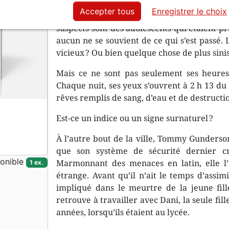
et des riches demeures du nord du comté 
Accepter tous
Enregistrer le choix
choquante dont elle a été tuée intrigue Da
suspects sont des adolescents qui étaient pré
aucun ne se souvient de ce qui s’est passé. 
vicieux ? Ou bien quelque chose de plus sinist
Mais ce ne sont pas seulement ses heures
Chaque nuit, ses yeux s’ouvrent à 2 h 13 du
rêves remplis de sang, d’eau et de destructi
Est-ce un indice ou un signe surnaturel ?
À l’autre bout de la ville, Tommy Gunderso
que son système de sécurité dernier 
onible
Marmonnant des menaces en latin, elle l’
1 ex.
étrange. Avant qu’il n’ait le temps d’assim
impliqué dans le meurtre de la jeune fille
retrouve à travailler avec Dani, la seule fill
années, lorsqu’ils étaient au lycée.