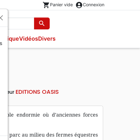
shopping_cart
account_circle
Panier vide
Connexion
search
Rechercher
usique
Vidéos
Divers
s
Nouveaux Testaments
Bandes dessinées
Recueils et partitions
s
Evangiles
Théâtre, saynettes
Livres cadeaux
Brochures et traités
Poésie
EDITIONS OASIS
diteur
semble endormie où d’anciennes forces
 un parc au milieu des fermes équestres