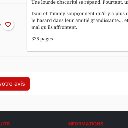
Une lourde obscurité se répand. Pourtant, u
Dani et Tommy soupçonnent qu’il y a plus 
le hasard dans leur amitié grandissante… e
favorite_border
mal qu’ils affrontent.
325 pages
otre avis
UITS
INFORMATIONS