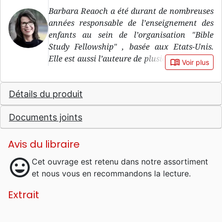
Barbara Reaoch a été durant de nombreuses
années responsable de l’enseignement des
enfants au sein de l’organisation "Bible
Study Fellowship" , basée aux Etats-Unis.
Elle est aussi l’auteure de plusieurs ouvrages
book_open
Voir plus
pour enfants, dont celui-ci est le premier
traduit en français.
Détails du produit
Documents joints
Avis du libraire
mood
Cet ouvrage est retenu dans notre assortiment
et nous vous en recommandons la lecture.
Extrait