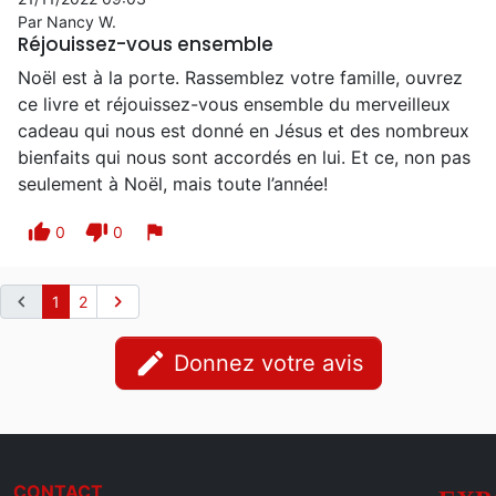
Par Nancy W.
Réjouissez-vous ensemble
Noël est à la porte. Rassemblez votre famille, ouvrez
ce livre et réjouissez-vous ensemble du merveilleux
cadeau qui nous est donné en Jésus et des nombreux
bienfaits qui nous sont accordés en lui. Et ce, non pas
seulement à Noël, mais toute l’année!
thumb_up
thumb_down
flag
0
0
chevron_left
chevron_right
1
2
edit
Donnez votre avis
CONTACT