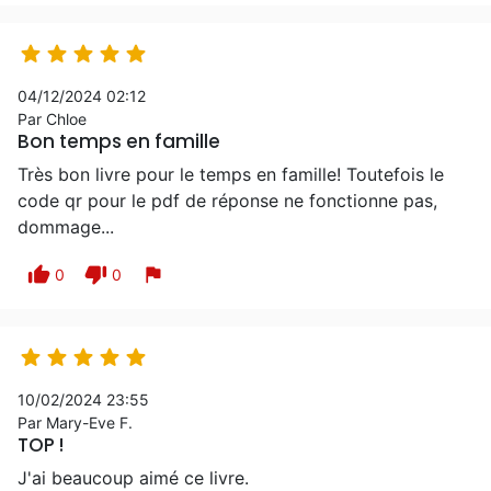





04/12/2024 02:12
Par Chloe
Bon temps en famille
Très bon livre pour le temps en famille! Toutefois le
code qr pour le pdf de réponse ne fonctionne pas,
dommage...
thumb_up
thumb_down
flag
0
0





10/02/2024 23:55
Par Mary-Eve F.
TOP !
J'ai beaucoup aimé ce livre.