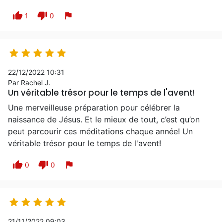
thumb_up
thumb_down
flag
1
0





22/12/2022 10:31
Par Rachel J.
Un véritable trésor pour le temps de l'avent!
Une merveilleuse préparation pour célébrer la
naissance de Jésus. Et le mieux de tout, c’est qu’on
peut parcourir ces méditations chaque année! Un
véritable trésor pour le temps de l'avent!
thumb_up
thumb_down
flag
0
0





21/11/2022 09:03