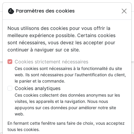
menu
shopping_cart
account_circle
cookie
Paramètres des cookies
Nous utilisons des cookies pour vous offrir la
meilleure expérience possible. Certains cookies
sont nécessaires, vous devez les accepter pour
continuer à naviguer sur ce site.
search
Reche
Cookies strictement nécessaires
Ces cookies sont nécessaires à la fonctionnalité du site
Accueil
Livres
Noël et fêtes
web. Ils sont nécessaires pour l'authentification du client,
(Re)découvrir Noël - Vivre l'avent en famille
le panier et la commande.
Cookies analytiques
(Re)découvrir Noël
Ces cookies collectent des données anonymes sur les
Vivre l'avent en famille
visites, les appareils et la navigation. Nous nous
appuyons sur ces données pour améliorer notre site
Barbara Reaoch
web.
Référence
OUR2078
EAN
9782889130788
En fermant cette fenêtre sans faire de choix, vous acceptez
Ourania
Editeur
tous les cookies.