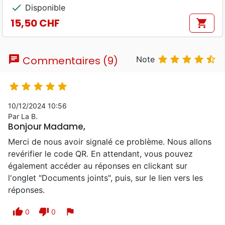
check
Disponible
15,50 CHF
shopping_cart
Prix
chat





Commentaires (9)
Note





10/12/2024 10:56
Par La B.
Bonjour Madame,
Merci de nous avoir signalé ce problème. Nous allons
revérifier le code QR. En attendant, vous pouvez
également accéder au réponses en clickant sur
l'onglet "Documents joints", puis, sur le lien vers les
réponses.
thumb_up
thumb_down
flag
0
0