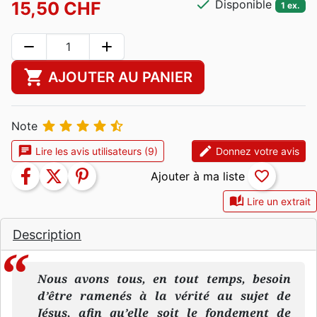
check
Disponible
15,50 CHF
1 ex.
remove
add
shopping_cart
AJOUTER AU PANIER





Note
chat
edit
Lire les avis utilisateurs (9)
Donnez votre avis
facebook
twitter
pinterest
favorite_border
auto_stories
Lire un extrait
Description
Nous avons tous, en tout temps, besoin
d’être ramenés à la vérité au sujet de
Jésus, afin qu’elle soit le fondement de