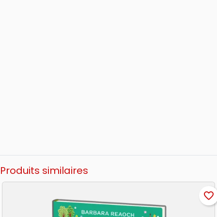
Produits similaires
favorite_border