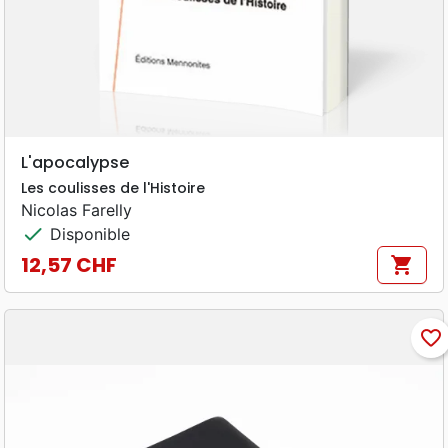
L'apocalypse
Les coulisses de l'Histoire
Nicolas Farelly
check
Disponible
12,57 CHF
shopping_cart
Prix
favorite_border