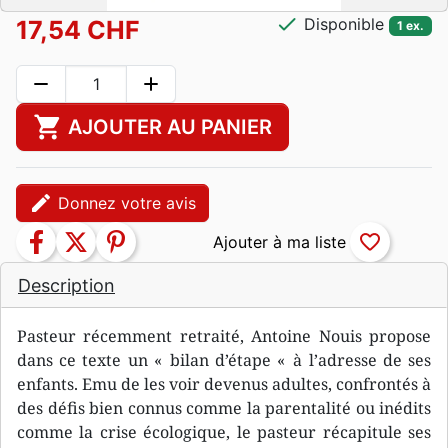
check
Disponible
17,54 CHF
1 ex.
remove
add
shopping_cart
AJOUTER AU PANIER
edit
Donnez votre avis
facebook
twitter
pinterest
favorite_border
Description
Pasteur récemment retraité, Antoine Nouis propose
dans ce texte un « bilan d’étape « à l’adresse de ses
enfants. Emu de les voir devenus adultes, confrontés à
des défis bien connus comme la parentalité ou inédits
comme la crise écologique, le pasteur récapitule ses