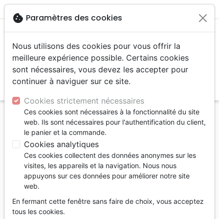
menu
shopping_cart
account_circle
cookie
Paramètres des cookies
Nous utilisons des cookies pour vous offrir la
meilleure expérience possible. Certains cookies
sont nécessaires, vous devez les accepter pour
continuer à naviguer sur ce site.
search
Reche
Cookies strictement nécessaires
Ces cookies sont nécessaires à la fonctionnalité du site
Accueil
Livres
Eglise
web. Ils sont nécessaires pour l'authentification du client,
Lettre à mes enfants éloignés de l'église - pour leur
le panier et la commande.
raconter ma foi
Cookies analytiques
Ces cookies collectent des données anonymes sur les
Lettre à mes enfants éloignés de
visites, les appareils et la navigation. Nous nous
l'église - pour leur raconter ma foi
appuyons sur ces données pour améliorer notre site
web.
Antoine Nouis
En fermant cette fenêtre sans faire de choix, vous acceptez
Référence
LAB1810
EAN
9782830918106
tous les cookies.
LABOR ET FIDES
Editeur