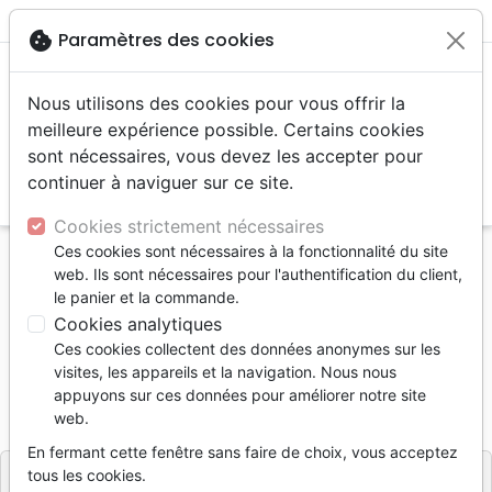
menu
shopping_cart
account_circle
cookie
Paramètres des cookies
Nous utilisons des cookies pour vous offrir la
meilleure expérience possible. Certains cookies
sont nécessaires, vous devez les accepter pour
continuer à naviguer sur ce site.
search
Reche
Cookies strictement nécessaires
Ces cookies sont nécessaires à la fonctionnalité du site
Accueil
Livres
Témoignages, biographies
web. Ils sont nécessaires pour l'authentification du client,
CHRETIENNE ET ALCOOLIQUE
le panier et la commande.
Cookies analytiques
CHRETIENNE ET ALCOOLIQUE
Ces cookies collectent des données anonymes sur les
Heather Kopp
visites, les appareils et la navigation. Nous nous
appuyons sur ces données pour améliorer notre site
Référence
OUR1086
EAN
9782940335862
web.
Ourania
Editeur
En fermant cette fenêtre sans faire de choix, vous acceptez
tous les cookies.