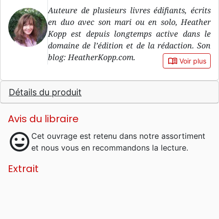
Auteure de plusieurs livres édifiants, écrits
en duo avec son mari ou en solo, Heather
Kopp est depuis longtemps active dans le
domaine de l’édition et de la rédaction. Son
blog: HeatherKopp.com.
book_open
Voir plus
Détails du produit
Avis du libraire
mood
Cet ouvrage est retenu dans notre assortiment
et nous vous en recommandons la lecture.
Extrait