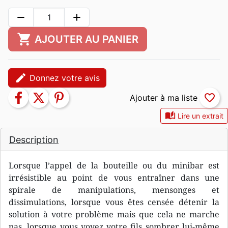
remove
add
shopping_cart
AJOUTER AU PANIER
edit
Donnez votre avis
facebook
twitter
pinterest
favorite_border
auto_stories
Lire un extrait
Description
Lorsque l’appel de la bouteille ou du minibar est
irrésistible au point de vous entraîner dans une
spirale de manipulations, mensonges et
dissimulations, lorsque vous êtes censée détenir la
solution à votre problème mais que cela ne marche
pas, lorsque vous voyez votre fils sombrer lui-même