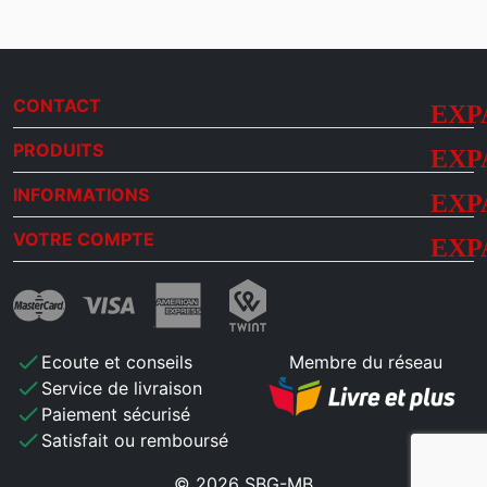
CONTACT
PRODUITS
INFORMATIONS
VOTRE COMPTE
check
Ecoute et conseils
Membre du réseau
check
Service de livraison
check
Paiement sécurisé
check
Satisfait ou remboursé
© 2026 SBG-MB