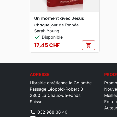
search
APERÇU RAPIDE
Un moment avec Jésus
Chaque jour de l'année
Sarah Young
check
Disponible
17,45 CHF
shopping_cart
Prix
ADRESSE
PROD
Librairie chrétienne la Colombe
Promo
Passage Léopold-Robert 8
Nouve
2300 La Chaux-de-Fonds
Meille
Suisse
Editeu
Auteu
phone
032 968 38 40