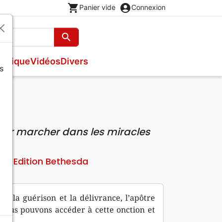
shopping_cart
account_circle
Panier vide
Connexion
search
Rechercher
usique
Vidéos
Divers
s
Nouveaux Testaments
Bandes dessinées
Recueils et partitions
s
Evangiles
Théâtre, saynettes
Livres cadeaux
Brochures et traités
our marcher dans les miracles
Poésie
Edition Bethesda
eur
r la guérison et la délivrance, l’apôtre
ous pouvons accéder à cette onction et