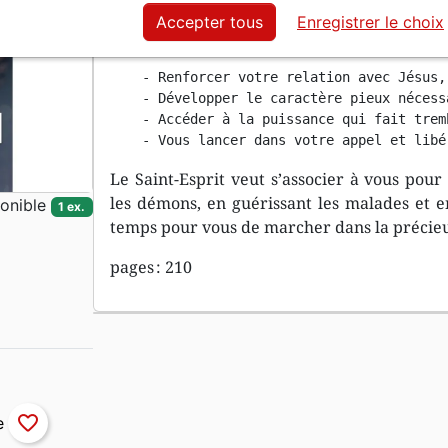
Accepter tous
Enregistrer le choix
Avec une intensité contagieuse et humble, el
    - Renforcer votre relation avec Jésus,
    - Développer le caractère pieux nécess
    - Accéder à la puissance qui fait trem
    - Vous lancer dans votre appel et libé
Le Saint-Esprit veut s’associer à vous pou
les démons, en guérissant les malades et en
onible
1 ex.
temps pour vous de marcher dans la précieu
pages : 210
favorite_border