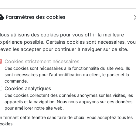
okie
Paramètres des cookies
ous utilisons des cookies pour vous offrir la meilleure
Nouveautés
Bibles
Livres
Jeunesse
M
xpérience possible. Certains cookies sont nécessaires, vou
evez les accepter pour continuer à naviguer sur ce site.
ogie
 ans
ires vraies, témoignages
erie
Français fondamental
Famille, couple
Enseignement jeunesse
Noël, Musique de fête
Concerts, spectacles
Accessoires de Bible
'onction (LE)
y
e
2 ans
Hip-hop
entaires, reportages
ts cadeaux
Autres versions
Israël, Messianique
Livres d'activités
Jeunesse
Enseignement, conférence
Cookies strictement nécessaires
ur
ue, société, politique
scents, jeunes
umental
Bibles d'étude
Evangelisation
CD Jeunesse
Compilations
Le secret de l'onction
Ces cookies sont nécessaires à la fonctionnalité du site web. Ils
ais courant
e, adoration, louange
sont nécessaires pour l'authentification du client, le panier et la
Bibles audio
Témoignages, biographies
Accédez à la puisssance de Dieu p
commande.
nne, santé
Romans
Cookies analytiques
Kathryn Krick
Ces cookies collectent des données anonymes sur les visites, les
Référence
BET8116
EAN
9782907581165
Edit
appareils et la navigation. Nous nous appuyons sur ces données
Description
Détails du produit
pour améliorer notre site web.
n fermant cette fenêtre sans faire de choix, vous acceptez tous les
Voyageant dans le monde entier pour libére
ookies.
montante Kathryn Krick partage comment n
pourquoi c’est si important.