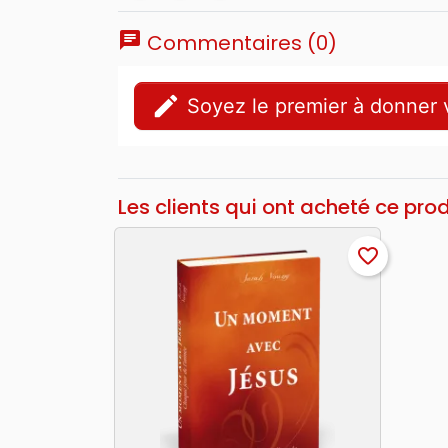
chat
Commentaires (0)
edit
Soyez le premier à donner v
Les clients qui ont acheté ce pro
favorite_border