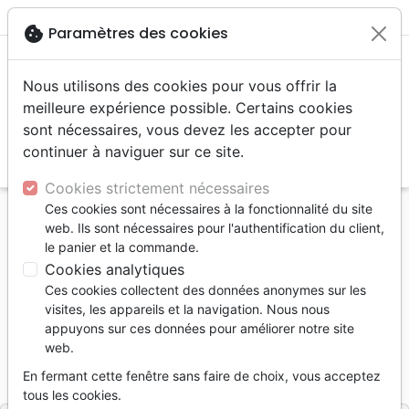
menu
shopping_cart
account_circle
cookie
Paramètres des cookies
Nous utilisons des cookies pour vous offrir la
meilleure expérience possible. Certains cookies
sont nécessaires, vous devez les accepter pour
continuer à naviguer sur ce site.
search
Reche
Cookies strictement nécessaires
Ces cookies sont nécessaires à la fonctionnalité du site
Accueil
Livres
Noël et fêtes
web. Ils sont nécessaires pour l'authentification du client,
Vivre le temps de l'Avent - Célébrer l'espérance
le panier et la commande.
Cookies analytiques
Vivre le temps de l'Avent
Ces cookies collectent des données anonymes sur les
Célébrer l'espérance
visites, les appareils et la navigation. Nous nous
appuyons sur ces données pour améliorer notre site
WARREN HARRISON TISH
web.
Référence
EXL0554
EAN
9782755005547
En fermant cette fenêtre sans faire de choix, vous acceptez
Excelsis
Editeur
tous les cookies.