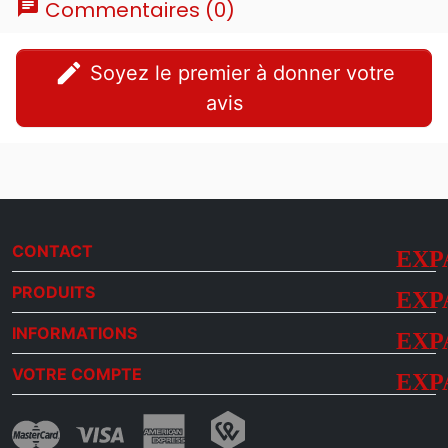
chat
Commentaires (0)
edit
Soyez le premier à donner votre
avis
CONTACT
PRODUITS
INFORMATIONS
VOTRE COMPTE