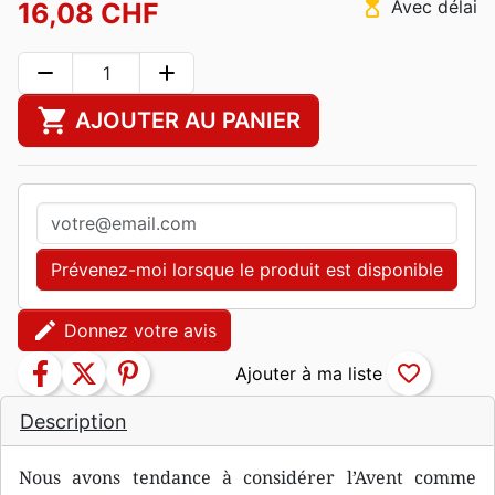
hourglass_top
Avec délai
16,08 CHF
remove
add
shopping_cart
AJOUTER AU PANIER
Prévenez-moi lorsque le produit est disponible
edit
Donnez votre avis
facebook
twitter
pinterest
favorite_border
Description
Nous avons tendance à considérer l’Avent comme