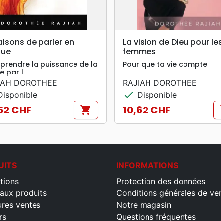
search
search
APERÇU RAPIDE
APERÇU RAPIDE
aisons de parler en
La vision de Dieu pour le
gue
femmes
rendre la puissance de la
Pour que ta vie compte
e par l
IAH DOROTHEE
RAJIAH DOROTHEE
check
isponible
Disponible
52 CHF
10,62 CHF
shopping_cart
s
Prix
UITS
INFORMATIONS
tions
Protection des données
aux produits
Conditions générales de ve
ures ventes
Notre magasin
rs
Questions fréquentes