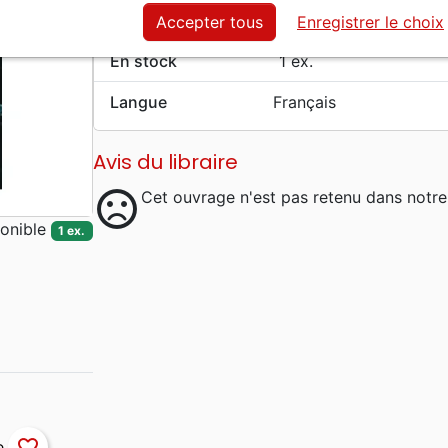
Editeur
Roi des Rois
Accepter tous
Enregistrer le choix
Poids
219 g
En stock
1 ex.
Langue
Français
Avis du libraire
sentiment_dissatisfied
Cet ouvrage n'est pas retenu dans notre
onible
1 ex.
favorite_border