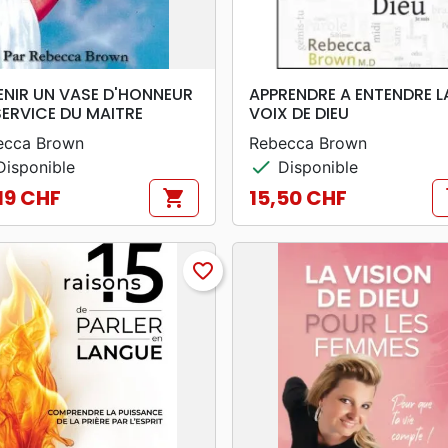
search
search
APERÇU RAPIDE
APERÇU RAPIDE
ENIR UN VASE D'HONNEUR
APPRENDRE A ENTENDRE L
SERVICE DU MAITRE
VOIX DE DIEU
ecca Brown
Rebecca Brown
check
isponible
Disponible
19 CHF
15,50 CHF
shopping_cart
s
Prix
favorite_border