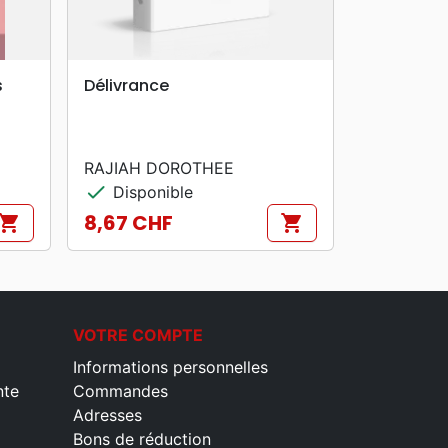
search
APERÇU RAPIDE
s
Délivrance
RAJIAH DOROTHEE
check
Disponible
8,67 CHF
hopping_cart
shopping_cart
Prix
VOTRE COMPTE
Informations personnelles
nte
Commandes
Adresses
Bons de réduction