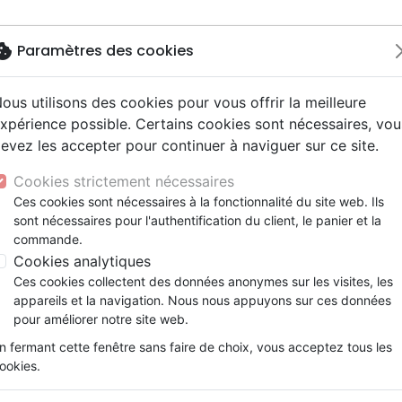
okie
Paramètres des cookies
ous utilisons des cookies pour vous offrir la meilleure
Nouveautés
Bibles
Livres
Jeunesse
M
xpérience possible. Certains cookies sont nécessaires, vou
evez les accepter pour continuer à naviguer sur ce site.
ogie
 ans
ires vraies, témoignages
erie
Français fondamental
Famille, couple
Enseignement jeunesse
Jeunesse
Concerts, spectacles
Accessoires de Bible
son, relation d'aide
y
e
2 ans
umental
entaires, reportages
ts cadeaux
Autres versions
Israël, Messianique
Livres d'activités
Compilations
Enseignement, conférence
Cookies strictement nécessaires
E CACHEE DES TROUBLES DANS LA VIE DU CHRETIEN
ur
ue, société, politique
scents, jeunes
 Musique de fête
Bibles d'étude
Evangelisation
CD Jeunesse
Recueils et partitions
Ces cookies sont nécessaires à la fonctionnalité du site web. Ils
ais courant
e, adoration, louange
sont nécessaires pour l'authentification du client, le panier et la
Bibles audio
Témoignages, biographies
MALEDICTIONS NON BRISEES 
commande.
nne, santé
Romans
TROUBLES DANS LA VIE DU CH
Cookies analytiques
Rebecca Brown
Ces cookies collectent des données anonymes sur les visites, les
appareils et la navigation. Nous nous appuyons sur ces données
Référence
RDR9095
EAN
9782952790956
E
pour améliorer notre site web.
Détails du produit
n fermant cette fenêtre sans faire de choix, vous acceptez tous les
ookies.
Référence
RDR9095
EAN / ISBN
9782952790956