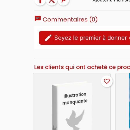
chat
Commentaires (0)
edit
Soyez le premier à donner v
Les clients qui ont acheté ce pro
favorite_border