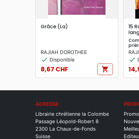
search
APERÇU RAPIDE
Grâce (La)
15 R
lan
Comp
prièr
RAJIAH DOROTHEE
RAJ
check
check
Disponible
D
8,67 CHF
14,
shopping_cart
Prix
Prix
ADRESSE
PROD
Librairie chrétienne la Colombe
Promo
Passage Léopold-Robert 8
Nouve
2300 La Chaux-de-Fonds
Meille
Suisse
Editeu