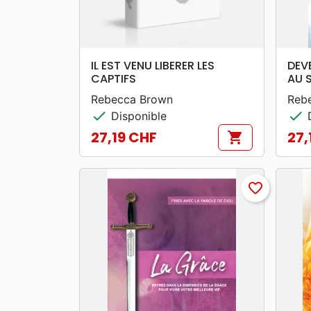
search
APERÇU RAPIDE
IL EST VENU LIBERER LES
DEV
CAPTIFS
AU 
Rebecca Brown
Reb
check
check
Disponible
D
27,19 CHF
27,
shopping_cart
Prix
Prix
favorite_border