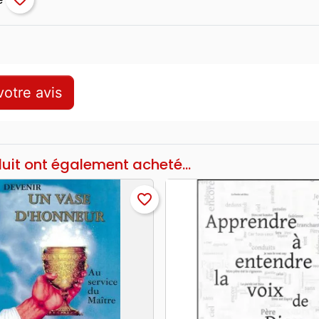
otre avis
duit ont également acheté...
favorite_border