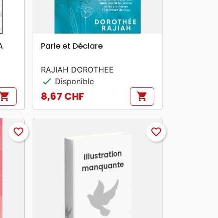
search
APERÇU RAPIDE
A
Parle et Déclare
RAJIAH DOROTHEE
check
Disponible
8,67 CHF
hopping_cart
shopping_cart
Prix
favorite_border
favorite_border