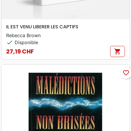
IL EST VENU LIBERER LES CAPTIFS
Rebecca Brown
check
Disponible
27,19 CHF
shopping_cart
Prix
favorite_border