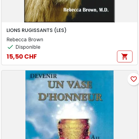
LIONS RUGISSANTS (LES)
Rebecca Brown
check
Disponible
15,50 CHF
shopping_cart
Prix
favorite_border