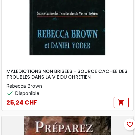
MALEDICTIONS NON BRISEES - SOURCE CACHEE DES
TROUBLES DANS LA VIE DU CHRETIEN
Rebecca Brown
check
Disponible
25,24 CHF
shopping_cart
Prix
favorite_border