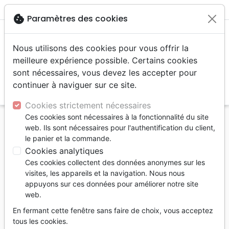
menu
shopping_cart
account_circle
cookie
Paramètres des cookies
Nous utilisons des cookies pour vous offrir la
meilleure expérience possible. Certains cookies
sont nécessaires, vous devez les accepter pour
continuer à naviguer sur ce site.
search
Reche
Cookies strictement nécessaires
Ces cookies sont nécessaires à la fonctionnalité du site
Accueil
Livres
Personne, santé
web. Ils sont nécessaires pour l'authentification du client,
Guérison, relation d'aide
le panier et la commande.
SE TENIR SUR LE ROC.LA PUISSANCE DES
Cookies analytiques
ALLIANCES DE DIEU
Ces cookies collectent des données anonymes sur les
visites, les appareils et la navigation. Nous nous
SE TENIR SUR LE ROC.LA PUISSANCE
appuyons sur ces données pour améliorer notre site
DES ALLIANCES DE DIEU
web.
Rebecca Brown
En fermant cette fenêtre sans faire de choix, vous acceptez
tous les cookies.
Référence
RDR9098
EAN
9782952790987