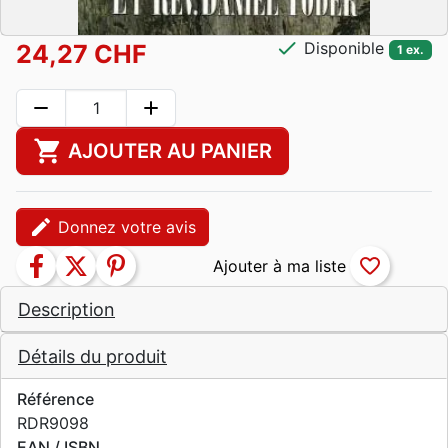
check
Disponible
24,27 CHF
1 ex.
remove
add
shopping_cart
AJOUTER AU PANIER
edit
Donnez votre avis
facebook
twitter
pinterest
favorite_border
Description
Détails du produit
Référence
RDR9098
EAN / ISBN