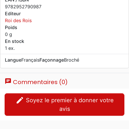
9782952790987
Editeur
Roi des Rois
Poids
0 g
En stock
1 ex.
Langue
Français
Façonnage
Broché
chat
Commentaires (0)
edit
Soyez le premier à donner votre
avis