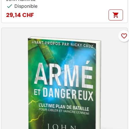
check
Disponible
29,14 CHF
shopping_cart
Prix
favorite_border