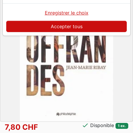
Enregistrer le choix
Accepter tous
check
Disponible
7,80 CHF
1 ex.