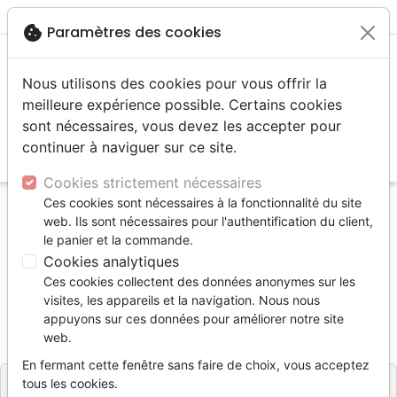
menu
shopping_cart
account_circle
cookie
Paramètres des cookies
Nous utilisons des cookies pour vous offrir la
meilleure expérience possible. Certains cookies
sont nécessaires, vous devez les accepter pour
continuer à naviguer sur ce site.
search
Reche
Cookies strictement nécessaires
Ces cookies sont nécessaires à la fonctionnalité du site
Accueil
Livres
Edification
web. Ils sont nécessaires pour l'authentification du client,
DONS ET OFFRANDES
le panier et la commande.
Cookies analytiques
DONS ET OFFRANDES
Ces cookies collectent des données anonymes sur les
Jean-Marie Ribay
visites, les appareils et la navigation. Nous nous
appuyons sur ces données pour améliorer notre site
Référence
PHI1234
EAN
9872911112346
web.
PHILADELPHIE
Editeur
En fermant cette fenêtre sans faire de choix, vous acceptez
tous les cookies.