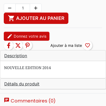
remove
add
shopping_cart
AJOUTER AU PANIER
edit
Donnez votre avis
facebook
twitter
pinterest
favorite_border
Description
NOUVELLE EDITION 2014
Détails du produit
chat
Commentaires (0)