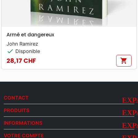
Armé et dangereux
John Ramirez
check
Disponible
28,17 CHF
shopping_cart
Prix
CONTACT
PRODUITS
INFORMATIONS
VOTRE COMPTE