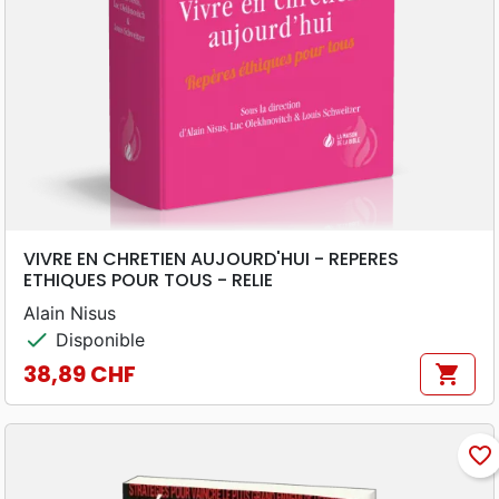
VIVRE EN CHRETIEN AUJOURD'HUI - REPERES
ETHIQUES POUR TOUS - RELIE
Alain Nisus
check
Disponible
38,89 CHF
shopping_cart
Prix
favorite_border